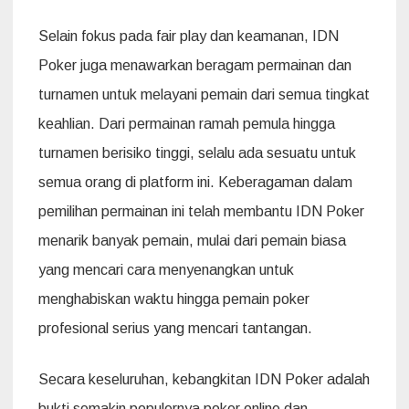
Selain fokus pada fair play dan keamanan, IDN
Poker juga menawarkan beragam permainan dan
turnamen untuk melayani pemain dari semua tingkat
keahlian. Dari permainan ramah pemula hingga
turnamen berisiko tinggi, selalu ada sesuatu untuk
semua orang di platform ini. Keberagaman dalam
pemilihan permainan ini telah membantu IDN Poker
menarik banyak pemain, mulai dari pemain biasa
yang mencari cara menyenangkan untuk
menghabiskan waktu hingga pemain poker
profesional serius yang mencari tantangan.
Secara keseluruhan, kebangkitan IDN Poker adalah
bukti semakin populernya poker online dan