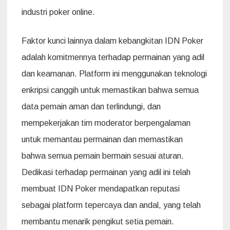
industri poker online.
Faktor kunci lainnya dalam kebangkitan IDN Poker
adalah komitmennya terhadap permainan yang adil
dan keamanan. Platform ini menggunakan teknologi
enkripsi canggih untuk memastikan bahwa semua
data pemain aman dan terlindungi, dan
mempekerjakan tim moderator berpengalaman
untuk memantau permainan dan memastikan
bahwa semua pemain bermain sesuai aturan.
Dedikasi terhadap permainan yang adil ini telah
membuat IDN Poker mendapatkan reputasi
sebagai platform tepercaya dan andal, yang telah
membantu menarik pengikut setia pemain.