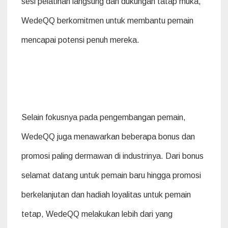
sesi pelatihan langsung dan dukungan tatap muka,
WedeQQ berkomitmen untuk membantu pemain
mencapai potensi penuh mereka.
Selain fokusnya pada pengembangan pemain,
WedeQQ juga menawarkan beberapa bonus dan
promosi paling dermawan di industrinya. Dari bonus
selamat datang untuk pemain baru hingga promosi
berkelanjutan dan hadiah loyalitas untuk pemain
tetap, WedeQQ melakukan lebih dari yang