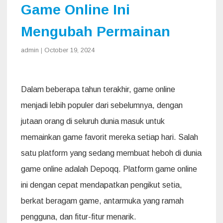
Game Online Ini
Mengubah Permainan
admin
|
October 19, 2024
Dalam beberapa tahun terakhir, game online
menjadi lebih populer dari sebelumnya, dengan
jutaan orang di seluruh dunia masuk untuk
memainkan game favorit mereka setiap hari. Salah
satu platform yang sedang membuat heboh di dunia
game online adalah Depoqq. Platform game online
ini dengan cepat mendapatkan pengikut setia,
berkat beragam game, antarmuka yang ramah
pengguna, dan fitur-fitur menarik.