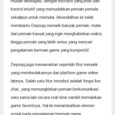
mudah dinavigasi, dengan instruksi yang jelas dan
kontrol intuitif yang memudahkan pemain pemula
sekalipun untuk memulai. Aksesibilitas ini telah
membantu Depoqq menarik banyak pemain, mulai
dari pemain kasual yang ingin menghabiskan waktu
hingga pemain yang lebih serius yang mencari
pengalaman bermain game yang kompetitif.
Depoqq juga menawarkan sejumlah fitur menarik
yang membedakannya dari platform game online
lainnya. Salah satu fitur tersebut adalah fungsi live
chat, yang memungkinkan pemain berkomunikasi
satu sama lain secara real-time sambil memainkan
game favoritnya. Hal ini menambahkan elemen
sosial pada pengalaman bermain game,