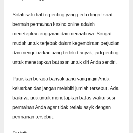
Salah satu hal terpenting yang perlu diingat saat
bermain permainan kasino online adalah
menetapkan anggaran dan menaatinya. Sangat
mudah untuk terjebak dalam kegembiraan perjudian
dan mengeluarkan uang terlalu banyak, jadi penting
untuk menetapkan batasan untuk diri Anda sendiri.
Putuskan berapa banyak uang yang ingin Anda
keluarkan dan jangan melebihi jumlah tersebut. Ada
baiknya juga untuk menetapkan batas waktu sesi
permainan Anda agar tidak terlalu asyik dengan
permainan tersebut.