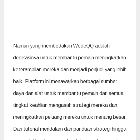
Namun yang membedakan WedeQQ adalah
dedikasinya untuk membantu pemain meningkatkan
keterampilan mereka dan menjadi penjudi yang lebih
baik. Platform ini menawarkan berbagai sumber
daya dan alat untuk membantu pemain dari semua
tingkat keahlian mengasah strategi mereka dan
meningkatkan peluang mereka untuk menang besar.
Dari tutorial mendalam dan panduan strategi hingga