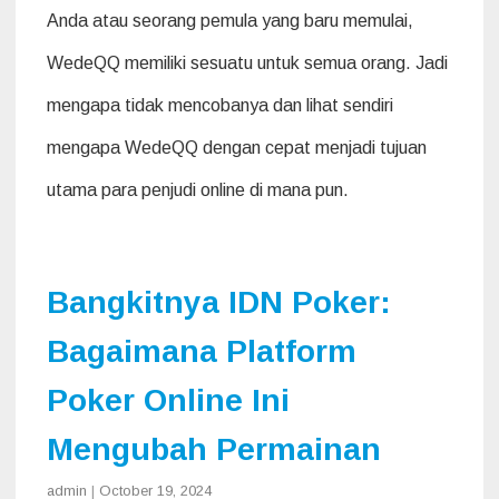
Anda atau seorang pemula yang baru memulai,
WedeQQ memiliki sesuatu untuk semua orang. Jadi
mengapa tidak mencobanya dan lihat sendiri
mengapa WedeQQ dengan cepat menjadi tujuan
utama para penjudi online di mana pun.
Bangkitnya IDN Poker:
Bagaimana Platform
Poker Online Ini
Mengubah Permainan
admin
|
October 19, 2024