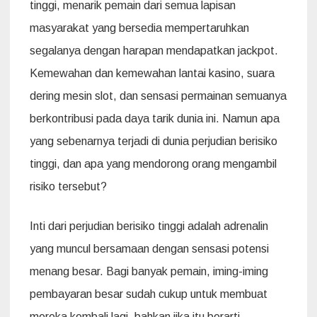
tinggi, menarik pemain dari semua lapisan
masyarakat yang bersedia mempertaruhkan
segalanya dengan harapan mendapatkan jackpot.
Kemewahan dan kemewahan lantai kasino, suara
dering mesin slot, dan sensasi permainan semuanya
berkontribusi pada daya tarik dunia ini. Namun apa
yang sebenarnya terjadi di dunia perjudian berisiko
tinggi, dan apa yang mendorong orang mengambil
risiko tersebut?
Inti dari perjudian berisiko tinggi adalah adrenalin
yang muncul bersamaan dengan sensasi potensi
menang besar. Bagi banyak pemain, iming-iming
pembayaran besar sudah cukup untuk membuat
mereka kembali lagi, bahkan jika itu berarti