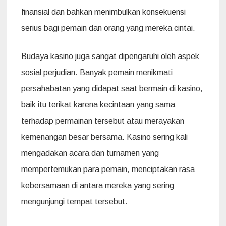
finansial dan bahkan menimbulkan konsekuensi
serius bagi pemain dan orang yang mereka cintai.
Budaya kasino juga sangat dipengaruhi oleh aspek
sosial perjudian. Banyak pemain menikmati
persahabatan yang didapat saat bermain di kasino,
baik itu terikat karena kecintaan yang sama
terhadap permainan tersebut atau merayakan
kemenangan besar bersama. Kasino sering kali
mengadakan acara dan turnamen yang
mempertemukan para pemain, menciptakan rasa
kebersamaan di antara mereka yang sering
mengunjungi tempat tersebut.