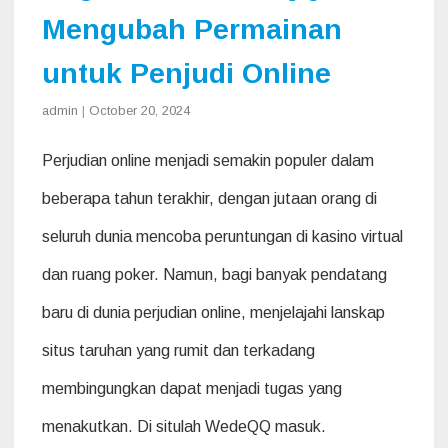
Mengubah Permainan
untuk Penjudi Online
admin
|
October 20, 2024
Perjudian online menjadi semakin populer dalam
beberapa tahun terakhir, dengan jutaan orang di
seluruh dunia mencoba peruntungan di kasino virtual
dan ruang poker. Namun, bagi banyak pendatang
baru di dunia perjudian online, menjelajahi lanskap
situs taruhan yang rumit dan terkadang
membingungkan dapat menjadi tugas yang
menakutkan. Di situlah WedeQQ masuk.