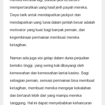
mempertaruhkan uang hasil jerih payah mereka.
Daya tarik untuk mendapatkan jackpot dan
mendapatkan uang tunai dalam jumlah besar adalah
motivator yang kuat bagi banyak pemain, dan
kegembiraan permainan membuat mereka
ketagihan.
Namun ada juga sisi gelap dalam dunia perjudian
berisiko tinggi, yang sering kali dibayangi oleh
kemewahan dan kemewahan lantai kasino. Bagi
sebagian pemain, sensasi permainan bisa membuat
ketagihan, membuat mereka mengejar kekalahan
dan bertaruh lebih dari yang mampu mereka
tanggung. Hal ini dapat menyebabkan kehancuran