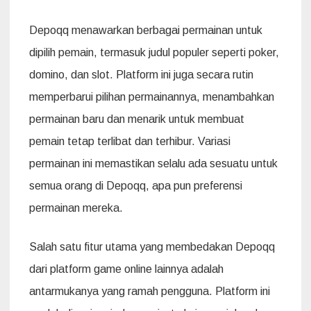
Depoqq menawarkan berbagai permainan untuk
dipilih pemain, termasuk judul populer seperti poker,
domino, dan slot. Platform ini juga secara rutin
memperbarui pilihan permainannya, menambahkan
permainan baru dan menarik untuk membuat
pemain tetap terlibat dan terhibur. Variasi
permainan ini memastikan selalu ada sesuatu untuk
semua orang di Depoqq, apa pun preferensi
permainan mereka.
Salah satu fitur utama yang membedakan Depoqq
dari platform game online lainnya adalah
antarmukanya yang ramah pengguna. Platform ini