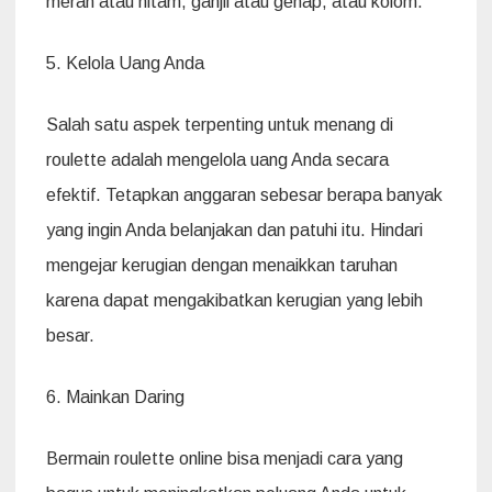
merah atau hitam, ganjil atau genap, atau kolom.
5. Kelola Uang Anda
Salah satu aspek terpenting untuk menang di
roulette adalah mengelola uang Anda secara
efektif. Tetapkan anggaran sebesar berapa banyak
yang ingin Anda belanjakan dan patuhi itu. Hindari
mengejar kerugian dengan menaikkan taruhan
karena dapat mengakibatkan kerugian yang lebih
besar.
6. Mainkan Daring
Bermain roulette online bisa menjadi cara yang