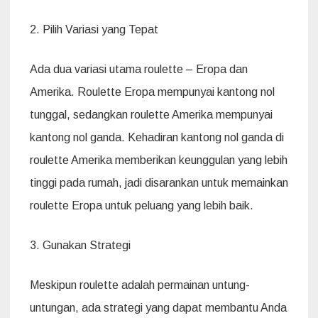
2. Pilih Variasi yang Tepat
Ada dua variasi utama roulette – Eropa dan
Amerika. Roulette Eropa mempunyai kantong nol
tunggal, sedangkan roulette Amerika mempunyai
kantong nol ganda. Kehadiran kantong nol ganda di
roulette Amerika memberikan keunggulan yang lebih
tinggi pada rumah, jadi disarankan untuk memainkan
roulette Eropa untuk peluang yang lebih baik.
3. Gunakan Strategi
Meskipun roulette adalah permainan untung-
untungan, ada strategi yang dapat membantu Anda