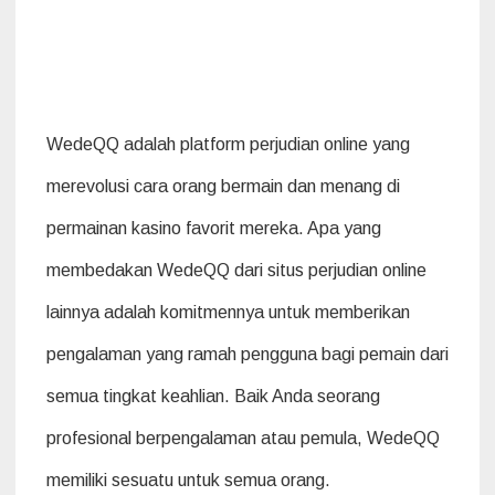
WedeQQ adalah platform perjudian online yang
merevolusi cara orang bermain dan menang di
permainan kasino favorit mereka. Apa yang
membedakan WedeQQ dari situs perjudian online
lainnya adalah komitmennya untuk memberikan
pengalaman yang ramah pengguna bagi pemain dari
semua tingkat keahlian. Baik Anda seorang
profesional berpengalaman atau pemula, WedeQQ
memiliki sesuatu untuk semua orang.