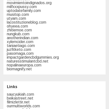
movimientoindignados.org
milfxxxpussy.com
uptodatefamily.com
musitop.com
utyam.com
lacostituzioneblog.com
ohyeea.com
zhitiemoe.com
nungkub.com
anotherindian.com
xylemcider.com
taniaetiago.com
juzfitketo.com
pasomaga.com
impactgardencbdgummies.org
naturesstimulantcbd.net
nopalinaeuropa.com
biomagnify.net
Links
saucyukiah.com
beikastreet.net
filmizlettir.net
ourmultiworlds.com