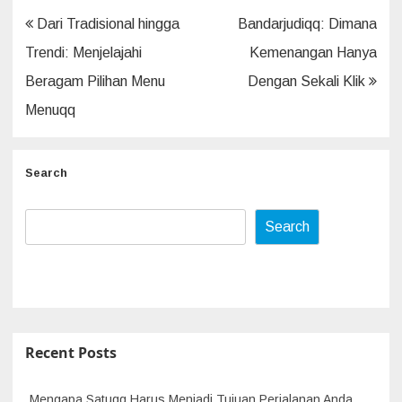
Post
Dari Tradisional hingga
Bandarjudiqq: Dimana
navigation
Trendi: Menjelajahi
Kemenangan Hanya
Beragam Pilihan Menu
Dengan Sekali Klik
Menuqq
Search
Search
Recent Posts
Mengapa Satuqq Harus Menjadi Tujuan Perjalanan Anda