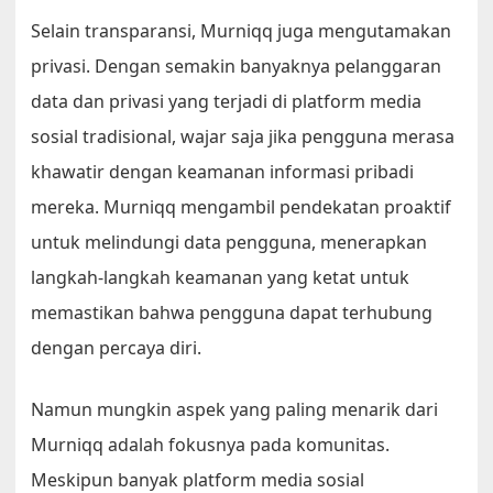
Selain transparansi, Murniqq juga mengutamakan
privasi. Dengan semakin banyaknya pelanggaran
data dan privasi yang terjadi di platform media
sosial tradisional, wajar saja jika pengguna merasa
khawatir dengan keamanan informasi pribadi
mereka. Murniqq mengambil pendekatan proaktif
untuk melindungi data pengguna, menerapkan
langkah-langkah keamanan yang ketat untuk
memastikan bahwa pengguna dapat terhubung
dengan percaya diri.
Namun mungkin aspek yang paling menarik dari
Murniqq adalah fokusnya pada komunitas.
Meskipun banyak platform media sosial