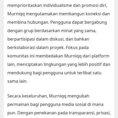
memprioritaskan individualisme dan promosi diri,
Murniqq mengutamakan membangun koneksi dan
membina hubungan. Pengguna dapat bergabung
dengan grup berdasarkan minat yang sama,
berpartisipasi dalam diskusi, dan bahkan
berkolaborasi dalam proyek. Fokus pada
komunitas ini membedakan Murniqq dari platform
lain, menciptakan lingkungan yang lebih positif dan
mendukung bagi pengguna untuk terlibat satu
sama lain.
Secara keseluruhan, Murniqq mengubah
permainan bagi pengguna media sosial di mana
pun. Dengan penekanan pada transparansi, privasi,