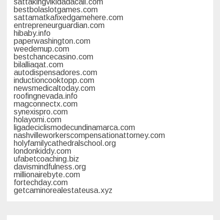
sattakingvikidadacall.com
bestbolaslotgames.com
sattamatkafixedgamehere.com
entrepreneurguardian.com
hibaby.info
paperwashington.com
weedemup.com
bestchancecasino.com
bilalliaqat.com
autodispensadores.com
inductioncooktopp.com
newsmedicaltoday.com
roofingnevada.info
magconnectx.com
synexispro.com
holayomi.com
ligadeciclismodecundinamarca.com
nashvilleworkerscompensationattorney.com
holyfamilycathedralschool.org
londonkiddy.com
ufabetcoaching.biz
davismindfulness.org
millionairebyte.com
fortechday.com
getcaminorealestateusa.xyz