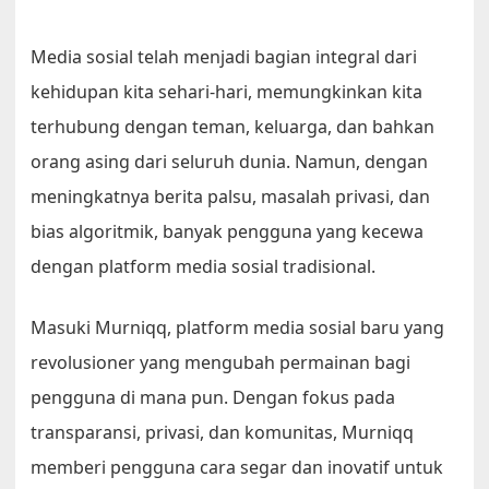
Murniqq
Mengubah
Permainan
untuk
Media sosial telah menjadi bagian integral dari
Pengguna
Media
kehidupan kita sehari-hari, memungkinkan kita
Sosial
di
Mana
terhubung dengan teman, keluarga, dan bahkan
Saja
orang asing dari seluruh dunia. Namun, dengan
meningkatnya berita palsu, masalah privasi, dan
bias algoritmik, banyak pengguna yang kecewa
dengan platform media sosial tradisional.
Masuki Murniqq, platform media sosial baru yang
revolusioner yang mengubah permainan bagi
pengguna di mana pun. Dengan fokus pada
transparansi, privasi, dan komunitas, Murniqq
memberi pengguna cara segar dan inovatif untuk