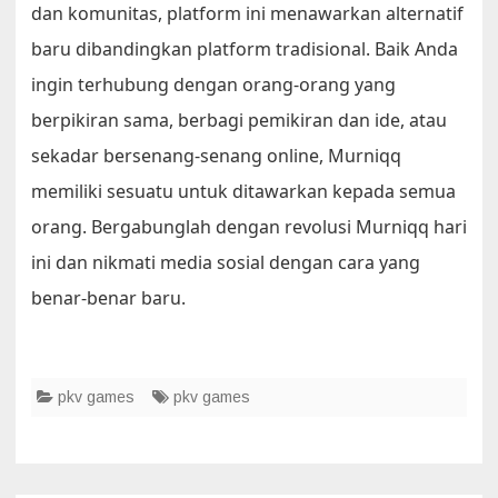
dan komunitas, platform ini menawarkan alternatif
baru dibandingkan platform tradisional. Baik Anda
ingin terhubung dengan orang-orang yang
berpikiran sama, berbagi pemikiran dan ide, atau
sekadar bersenang-senang online, Murniqq
memiliki sesuatu untuk ditawarkan kepada semua
orang. Bergabunglah dengan revolusi Murniqq hari
ini dan nikmati media sosial dengan cara yang
benar-benar baru.
pkv games
pkv games