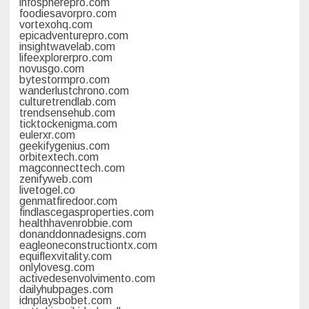
infospherepro.com
foodiesavorpro.com
vortexohq.com
epicadventurepro.com
insightwavelab.com
lifeexplorerpro.com
novusgo.com
bytestormpro.com
wanderlustchrono.com
culturetrendlab.com
trendsensehub.com
ticktockenigma.com
eulerxr.com
geekifygenius.com
orbitextech.com
magconnecttech.com
zenifyweb.com
livetogel.co
genmatfiredoor.com
findlascegasproperties.com
healthhavenrobbie.com
donanddonnadesigns.com
eagleoneconstructiontx.com
equiflexvitality.com
onlylovesg.com
activedesenvolvimento.com
dailyhubpages.com
idnplaysbobet.com