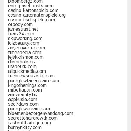
bloombergz.com
enterpriseboosts.com
casino-kartenspiele.com
casino-automatenspiele.org
casino-tischspiele.com
otbody.com
jamestrust.net
trenz24.com
skipworking.com
loizbeauty.com
anyconverter.com
timespedia.com
jejakkrismon.com
diemthole.biz
ufabetkk.com
allquickmedia.com
technewsgazette.com
pureglowfacecream.com
kingofherrings.com
mrbetjapan.com
anewentity.biz
appkuala.com
seo7days.com
pureglowcream.com
bloemenbezorgenvandaag.com
secrettohairgrowth.com
tasteofthaitogo.com
bunnynkitty.com