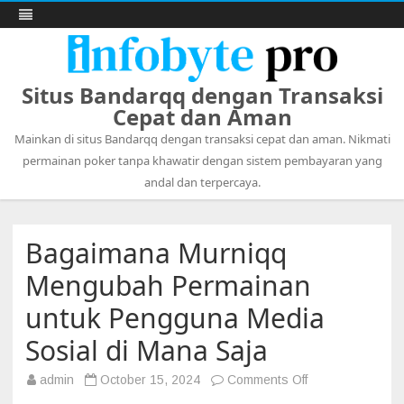
Situs Bandarqq dengan Transaksi
Cepat dan Aman
Mainkan di situs Bandarqq dengan transaksi cepat dan aman. Nikmati
permainan poker tanpa khawatir dengan sistem pembayaran yang
andal dan terpercaya.
Skip
to
content
Bagaimana Murniqq
Mengubah Permainan
untuk Pengguna Media
Sosial di Mana Saja
on
admin
October 15, 2024
Comments Off
Bagaimana