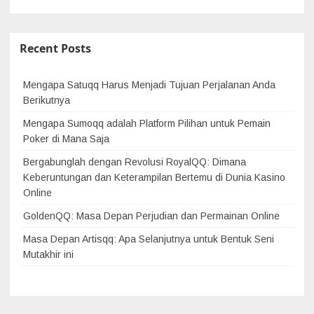
Recent Posts
Mengapa Satuqq Harus Menjadi Tujuan Perjalanan Anda
Berikutnya
Mengapa Sumoqq adalah Platform Pilihan untuk Pemain
Poker di Mana Saja
Bergabunglah dengan Revolusi RoyalQQ: Dimana
Keberuntungan dan Keterampilan Bertemu di Dunia Kasino
Online
GoldenQQ: Masa Depan Perjudian dan Permainan Online
Masa Depan Artisqq: Apa Selanjutnya untuk Bentuk Seni
Mutakhir ini