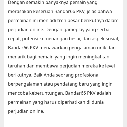
Dengan semakin banyaknya pemain yang
merasakan keseruan Bandar66 PKV, jelas bahwa
permainan ini menjadi tren besar berikutnya dalam
perjudian online. Dengan gameplay yang serba
cepat, potensi kemenangan besar, dan aspek sosial,
Bandar66 PKV menawarkan pengalaman unik dan
menarik bagi pemain yang ingin meningkatkan
taruhan dan membawa perjudian mereka ke level
berikutnya. Baik Anda seorang profesional
berpengalaman atau pendatang baru yang ingin
mencoba keberuntungan, Bandar66 PKV adalah
permainan yang harus diperhatikan di dunia
perjudian online.