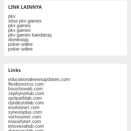
LINK LAINNYA
pkv
situs pkv games
pkv games
pkv games
pkv games bandarqq
dominoqq
poker online
poker online
Links
educationalnewsupdates.com
flexiboostco.com
boostioweb.com
zephyrushub.com
optipathlab.com
dynabytelab.com
evolvionet.com
synexisplus.com
vortexonet.com
maxxifynet.com
innovexahub.com
dynacorelab.com