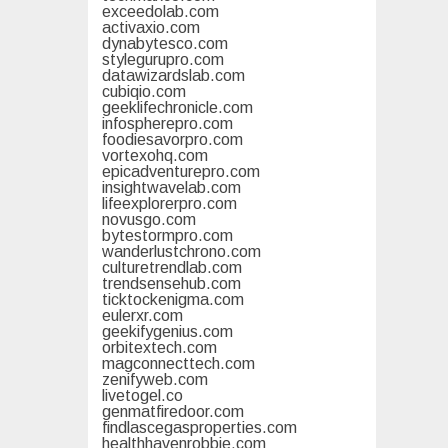
exceedolab.com
activaxio.com
dynabytesco.com
stylegurupro.com
datawizardslab.com
cubiqio.com
geeklifechronicle.com
infospherepro.com
foodiesavorpro.com
vortexohq.com
epicadventurepro.com
insightwavelab.com
lifeexplorerpro.com
novusgo.com
bytestormpro.com
wanderlustchrono.com
culturetrendlab.com
trendsensehub.com
ticktockenigma.com
eulerxr.com
geekifygenius.com
orbitextech.com
magconnecttech.com
zenifyweb.com
livetogel.co
genmatfiredoor.com
findlascegasproperties.com
healthhavenrobbie.com