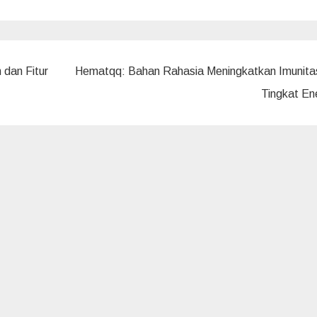
 dan Fitur
Hematqq: Bahan Rahasia Meningkatkan Imunita
Tingkat En