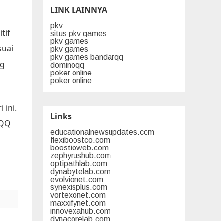
LINK LAINNYA
pkv
tif
situs pkv games
pkv games
suai
pkv games
pkv games bandarqq
ng
dominoqq
poker online
poker online
 ini.
Links
aQQ
educationalnewsupdates.com
flexiboostco.com
boostioweb.com
zephyrushub.com
optipathlab.com
dynabytelab.com
evolvionet.com
synexisplus.com
vortexonet.com
maxxifynet.com
innovexahub.com
dynacorelab.com