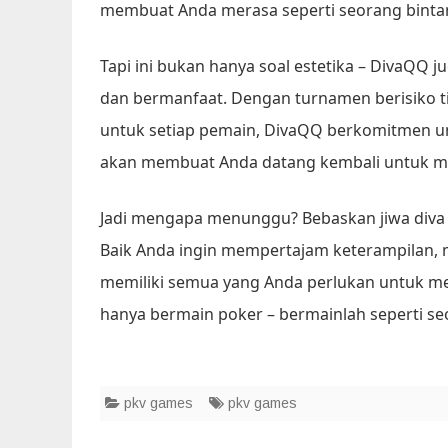
membuat Anda merasa seperti seorang binta
Tapi ini bukan hanya soal estetika – DivaQQ
dan bermanfaat. Dengan turnamen berisiko t
untuk setiap pemain, DivaQQ berkomitmen u
akan membuat Anda datang kembali untuk me
Jadi mengapa menunggu? Bebaskan jiwa diva 
Baik Anda ingin mempertajam keterampilan, 
memiliki semua yang Anda perlukan untuk me
hanya bermain poker – bermainlah seperti s
pkv games
pkv games