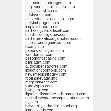
donanddonnadesigns.com
eagleoneconstructiontx.com
equiflexvitality.com
onlylovesg.com
activedesenvolvimento.com
dailyhubpages.com
idnplaysbobet.com
sattakingvikidadacall.com
bestbolaslotgames.com
sattamatkafixedgamehere.com
entrepreneurguardian.com
hibaby.info
paperwashington.com
weedemup.com
bestchancecasino.com
bilalliaqat.com
autodispensadores.com
inductioncooktopp.com
newsmedicaltoday.com
roofingnevada.info
magconnectx.com
synexispro.com
holayomi.com
ligadeciclismodecundinamarca.com
nashvilleworkerscompensationattorn
ey.com
holyfamilycathedralschool.org
londonkiddy.com