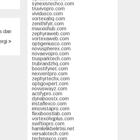
synexistechco.com
truvivopro.com
vividusco.com
vortexahq.com
zenithifyit.com
maxxiohub.com
s dan
zephyraweb.com
vortexaweb.com
ergi
optigeniusco.com
novuspherex.com
novaevopro.com
trusparktech.com
trubrandzhq.com
boostifynet.com
nexventpro.com
zephyrtechx.com
optigoxpert.com
novuswayz.com
actifypro.com
dynaboostx.com
instaflexco.com
innovistapro.com
flexiboostlab.com
vortexohqplus.com
swiftiopro.com
hamilelikbelirtisi.net
versalotech.com
techmaxco.com