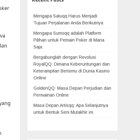
oker
Mengapa Satuqq Harus Menjadi
Tujuan Perjalanan Anda Berikutnya
Mengapa Sumoqq adalah Platform
va
Pilihan untuk Pemain Poker di Mana
lan
Saja
Bergabunglah dengan Revolusi
RoyalQQ: Dimana Keberuntungan dan
Keterampilan Bertemu di Dunia Kasino
Online
GoldenQQ: Masa Depan Perjudian dan
Permainan Online
 yang
Masa Depan Artisqq: Apa Selanjutnya
untuk Bentuk Seni Mutakhir ini
n