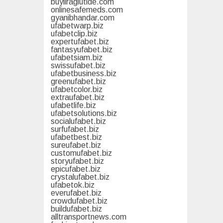
buyliraglutide.com
onlinesafemeds.com
gyanibhandar.com
ufabetwarp.biz
ufabetclip.biz
expertufabet.biz
fantasyufabet.biz
ufabetsiam.biz
swissufabet.biz
ufabetbusiness.biz
greenufabet.biz
ufabetcolor.biz
extraufabet.biz
ufabetlife.biz
ufabetsolutions.biz
socialufabet.biz
surfufabet.biz
ufabetbest.biz
sureufabet.biz
customufabet.biz
storyufabet.biz
epicufabet.biz
crystalufabet.biz
ufabetok.biz
everufabet.biz
crowdufabet.biz
buildufabet.biz
alltransportnews.com