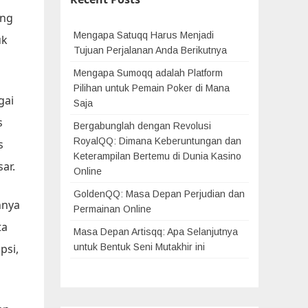
ang
Mengapa Satuqq Harus Menjadi
uk
Tujuan Perjalanan Anda Berikutnya
Mengapa Sumoqq adalah Platform
Pilihan untuk Pemain Poker di Mana
gai
Saja
s
Bergabunglah dengan Revolusi
RoyalQQ: Dimana Keberuntungan dan
s
Keterampilan Bertemu di Dunia Kasino
ar.
Online
GoldenQQ: Masa Depan Perjudian dan
nnya
Permainan Online
ta
Masa Depan Artisqq: Apa Selanjutnya
psi,
untuk Bentuk Seni Mutakhir ini