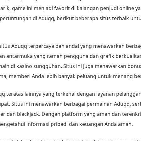
g
k, game ini menjadi favorit di kalangan penjudi online y
 peruntungan di Aduqq, berikut beberapa situs terbaik unt
us Aduqq terpercaya dan andal yang menawarkan berba
an antarmuka yang ramah pengguna dan grafik berkualita
main di kasino sungguhan. Situs ini juga menawarkan bonu
ma, memberi Anda lebih banyak peluang untuk menang bes
uqq teratas lainnya yang terkenal dengan layanan pelangga
pat. Situs ini menawarkan berbagai permainan Aduqq, ser
ker dan blackjack. Dengan platform yang aman dan terenkri
engetahui informasi pribadi dan keuangan Anda aman.