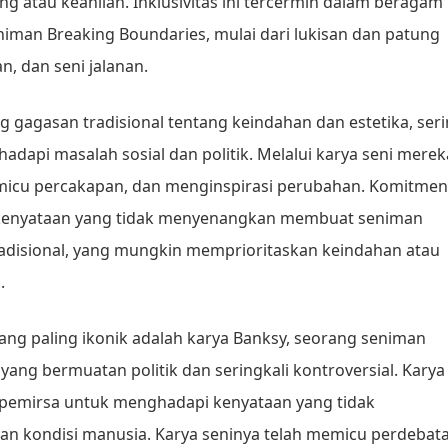
 atau keahlian. Inklusivitas ini tercermin dalam beragam
iman Breaking Boundaries, mulai dari lukisan dan patung
an, dan seni jalanan.
gagasan tradisional tentang keindahan dan estetika, ser
api masalah sosial dan politik. Melalui karya seni merek
icu percakapan, dan menginspirasi perubahan. Komitmen
kenyataan yang tidak menyenangkan membuat seniman
radisional, yang mungkin memprioritaskan keindahan atau
.
ang paling ikonik adalah karya Banksy, seorang seniman
yang bermuatan politik dan seringkali kontroversial. Karya
pemirsa untuk menghadapi kenyataan yang tidak
an kondisi manusia. Karya seninya telah memicu perdebat