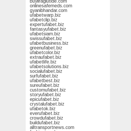
buyliraglutide.com
onlinesafemeds.com
gyanibhandar.com
ufabetwarp.biz
ufabetclip.biz
expertufabet.biz
fantasyufabet.biz
ufabetsiam.biz
swissufabet.biz
ufabetbusiness.biz
greenufabet.biz
ufabetcolor.biz
extraufabet.biz
ufabetlife.biz
ufabetsolutions.biz
socialufabet.biz
surfufabet.biz
ufabetbest.biz
sureufabet.biz
customufabet.biz
storyufabet.biz
epicufabet.biz
crystalufabet.biz
ufabetok.biz
everufabet.biz
crowdufabet.biz
buildufabet.biz
alltransportnews.com