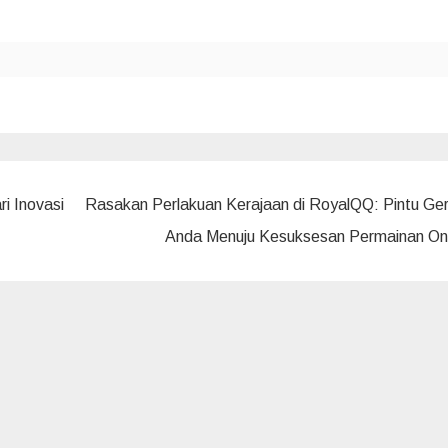
i Inovasi
Rasakan Perlakuan Kerajaan di RoyalQQ: Pintu Ge
Anda Menuju Kesuksesan Permainan On