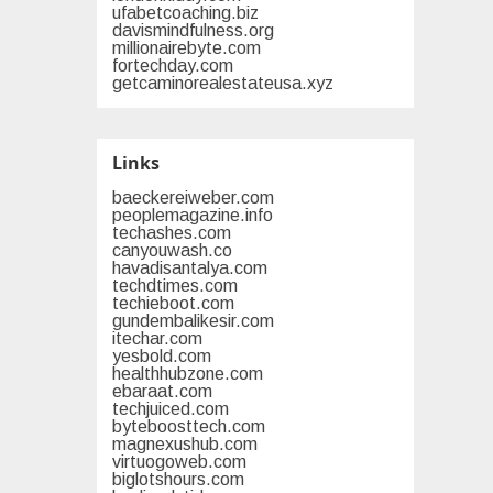
ufabetcoaching.biz
davismindfulness.org
millionairebyte.com
fortechday.com
getcaminorealestateusa.xyz
Links
baeckereiweber.com
peoplemagazine.info
techashes.com
canyouwash.co
havadisantalya.com
techdtimes.com
techieboot.com
gundembalikesir.com
itechar.com
yesbold.com
healthhubzone.com
ebaraat.com
techjuiced.com
byteboosttech.com
magnexushub.com
virtuogoweb.com
biglotshours.com