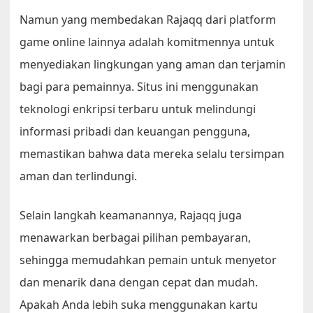
Namun yang membedakan Rajaqq dari platform
game online lainnya adalah komitmennya untuk
menyediakan lingkungan yang aman dan terjamin
bagi para pemainnya. Situs ini menggunakan
teknologi enkripsi terbaru untuk melindungi
informasi pribadi dan keuangan pengguna,
memastikan bahwa data mereka selalu tersimpan
aman dan terlindungi.
Selain langkah keamanannya, Rajaqq juga
menawarkan berbagai pilihan pembayaran,
sehingga memudahkan pemain untuk menyetor
dan menarik dana dengan cepat dan mudah.
Apakah Anda lebih suka menggunakan kartu