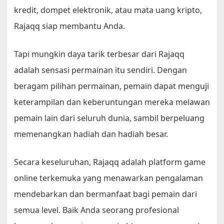
kredit, dompet elektronik, atau mata uang kripto,
Rajaqq siap membantu Anda.
Tapi mungkin daya tarik terbesar dari Rajaqq
adalah sensasi permainan itu sendiri. Dengan
beragam pilihan permainan, pemain dapat menguji
keterampilan dan keberuntungan mereka melawan
pemain lain dari seluruh dunia, sambil berpeluang
memenangkan hadiah dan hadiah besar.
Secara keseluruhan, Rajaqq adalah platform game
online terkemuka yang menawarkan pengalaman
mendebarkan dan bermanfaat bagi pemain dari
semua level. Baik Anda seorang profesional