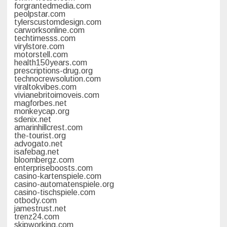
forgrantedmedia.com
peolpstar.com
tylerscustomdesign.com
carworksonline.com
techtimesss.com
virylstore.com
motorstell.com
health150years.com
prescriptions-drug.org
technocrewsolution.com
viraltokvibes.com
vivianebritoimoveis.com
magforbes.net
monkeycap.org
sdenix.net
amarinhillcrest.com
the-tourist.org
advogato.net
isafebag.net
bloombergz.com
enterpriseboosts.com
casino-kartenspiele.com
casino-automatenspiele.org
casino-tischspiele.com
otbody.com
jamestrust.net
trenz24.com
skipworking.com