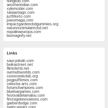
nungkub.com
anotherindian.com
xylemcider.com
taniaetiago.com
juzfitketo.com
pasomaga.com
impactgardencbdgummies.org
naturesstimulantcbd.net
nopalinaeuropa.com
biomagnify.net
Links
saucyukiah.com
beikastreet.net
filmizlettir.net
ourmultiworlds.com
cooncreekclub.org
pegpufftimes.com
celestia-arts.com
forumchampions.com
bluebargames.com
festivaldelamalou.com
firstsigninnovations.com
garberdodge.com
swim-wears.com