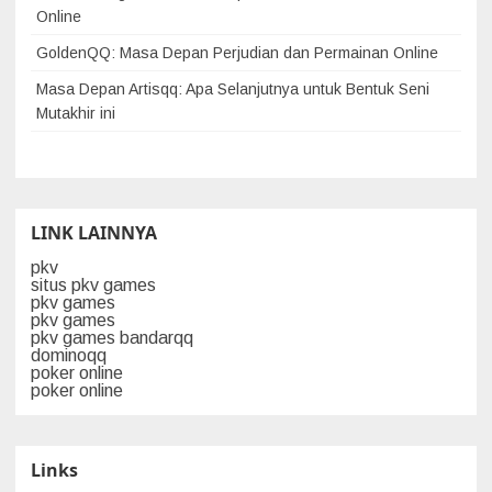
Online
GoldenQQ: Masa Depan Perjudian dan Permainan Online
Masa Depan Artisqq: Apa Selanjutnya untuk Bentuk Seni
Mutakhir ini
LINK LAINNYA
pkv
situs pkv games
pkv games
pkv games
pkv games bandarqq
dominoqq
poker online
poker online
Links