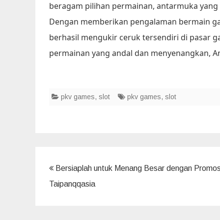
beragam pilihan permainan, antarmuka yang 
Dengan memberikan pengalaman bermain game
berhasil mengukir ceruk tersendiri di pasar g
permainan yang andal dan menyenangkan, A
pkv games
,
slot
pkv games
,
slot
Post
Bersiaplah untuk Menang Besar dengan Promos
navigation
Taipanqqasia