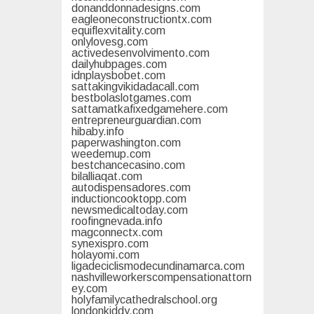
donanddonnadesigns.com
eagleoneconstructiontx.com
equiflexvitality.com
onlylovesg.com
activedesenvolvimento.com
dailyhubpages.com
idnplaysbobet.com
sattakingvikidadacall.com
bestbolaslotgames.com
sattamatkafixedgamehere.com
entrepreneurguardian.com
hibaby.info
paperwashington.com
weedemup.com
bestchancecasino.com
bilalliaqat.com
autodispensadores.com
inductioncooktopp.com
newsmedicaltoday.com
roofingnevada.info
magconnectx.com
synexispro.com
holayomi.com
ligadeciclismodecundinamarca.com
nashvilleworkerscompensationattorn
ey.com
holyfamilycathedralschool.org
londonkiddy.com