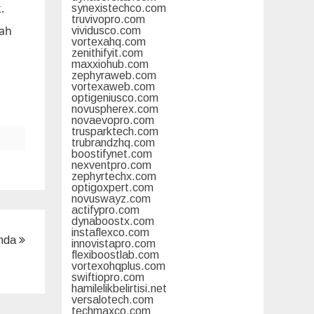
.
synexistechco.com
truvivopro.com
lah
vividusco.com
vortexahq.com
zenithifyit.com
maxxiohub.com
zephyraweb.com
vortexaweb.com
optigeniusco.com
novuspherex.com
novaevopro.com
trusparktech.com
trubrandzhq.com
boostifynet.com
nexventpro.com
zephyrtechx.com
optigoxpert.com
novuswayz.com
actifypro.com
dynaboostx.com
instaflexco.com
Anda
innovistapro.com
flexiboostlab.com
vortexohqplus.com
swiftiopro.com
hamilelikbelirtisi.net
versalotech.com
techmaxco.com