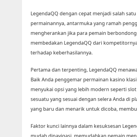
Legend
Apa
yang
LegendaQQ dengan cepat menjadi salah satu 
Membed
Platform
permainannya, antarmuka yang ramah penggun
Game
Online
Ini
mengherankan jika para pemain berbondong-
membedakan LegendaQQ dari kompetitornya? M
terhadap keberhasilannya.
Pertama dan terpenting, LegendaQQ menawar
Baik Anda penggemar permainan kasino klasik s
menyukai opsi yang lebih modern seperti slo
sesuatu yang sesuai dengan selera Anda di pl
yang baru dan menarik untuk dicoba, membuat
Faktor kunci lainnya dalam kesuksesan Lege
mudah dinavigasi, memudahkan pemain mene