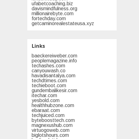
ufabetcoaching.biz
davismindfulness.org
millionairebyte.com
fortechday.com
getcaminorealestateusa.xyz
Links
baeckereiweber.com
peoplemagazine.info
techashes.com
canyouwash.co
havadisantalya.com
techdtimes.com
techieboot.com
gundembalikesir.com
itechar.com
yesbold.com
healthhubzone.com
ebaraat.com
techjuiced.com
byteboosttech.com
magnexushub.com
virtuogoweb.com
biglotshours.com