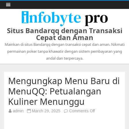
Situs Bandarqq dengan Transaksi
Cepat dan Aman
Mainkan di situs Bandarqq dengan transaksi cepat dan aman. Nikmati
permainan poker tanpa khawatir dengan sistem pembayaran yang
andal dan terpercaya.
Skip
to
content
Mengungkap Menu Baru di
MenuQQ: Petualangan
Kuliner Menunggu
on
admin
March 29, 2025
Comments Off
Mengungkap
Menu
Baru
di