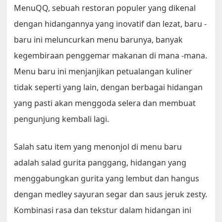
MenuQQ:
MenuQQ, sebuah restoran populer yang dikenal
Petualangan
Kuliner
dengan hidangannya yang inovatif dan lezat, baru -
Menunggu
baru ini meluncurkan menu barunya, banyak
kegembiraan penggemar makanan di mana -mana.
Menu baru ini menjanjikan petualangan kuliner
tidak seperti yang lain, dengan berbagai hidangan
yang pasti akan menggoda selera dan membuat
pengunjung kembali lagi.
Salah satu item yang menonjol di menu baru
adalah salad gurita panggang, hidangan yang
menggabungkan gurita yang lembut dan hangus
dengan medley sayuran segar dan saus jeruk zesty.
Kombinasi rasa dan tekstur dalam hidangan ini