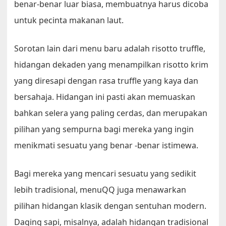
benar-benar luar biasa, membuatnya harus dicoba
untuk pecinta makanan laut.
Sorotan lain dari menu baru adalah risotto truffle,
hidangan dekaden yang menampilkan risotto krim
yang diresapi dengan rasa truffle yang kaya dan
bersahaja. Hidangan ini pasti akan memuaskan
bahkan selera yang paling cerdas, dan merupakan
pilihan yang sempurna bagi mereka yang ingin
menikmati sesuatu yang benar -benar istimewa.
Bagi mereka yang mencari sesuatu yang sedikit
lebih tradisional, menuQQ juga menawarkan
pilihan hidangan klasik dengan sentuhan modern.
Daging sapi, misalnya, adalah hidangan tradisional