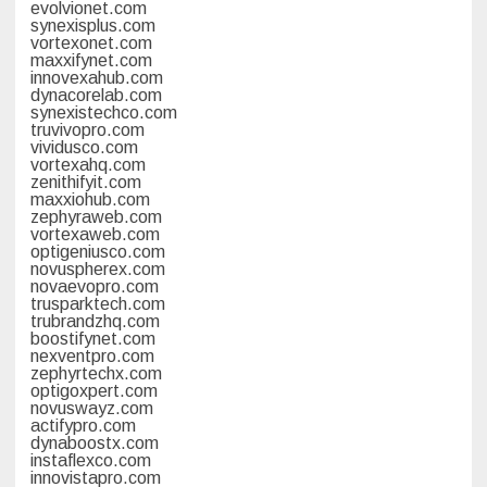
evolvionet.com
synexisplus.com
vortexonet.com
maxxifynet.com
innovexahub.com
dynacorelab.com
synexistechco.com
truvivopro.com
vividusco.com
vortexahq.com
zenithifyit.com
maxxiohub.com
zephyraweb.com
vortexaweb.com
optigeniusco.com
novuspherex.com
novaevopro.com
trusparktech.com
trubrandzhq.com
boostifynet.com
nexventpro.com
zephyrtechx.com
optigoxpert.com
novuswayz.com
actifypro.com
dynaboostx.com
instaflexco.com
innovistapro.com