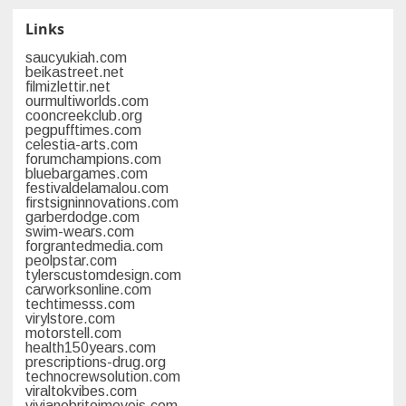
Links
saucyukiah.com
beikastreet.net
filmizlettir.net
ourmultiworlds.com
cooncreekclub.org
pegpufftimes.com
celestia-arts.com
forumchampions.com
bluebargames.com
festivaldelamalou.com
firstsigninnovations.com
garberdodge.com
swim-wears.com
forgrantedmedia.com
peolpstar.com
tylerscustomdesign.com
carworksonline.com
techtimesss.com
virylstore.com
motorstell.com
health150years.com
prescriptions-drug.org
technocrewsolution.com
viraltokvibes.com
vivianebritoimoveis.com