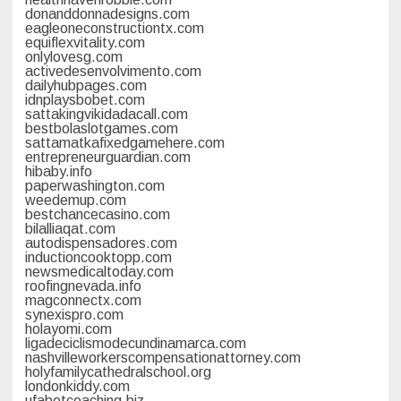
donanddonnadesigns.com
eagleoneconstructiontx.com
equiflexvitality.com
onlylovesg.com
activedesenvolvimento.com
dailyhubpages.com
idnplaysbobet.com
sattakingvikidadacall.com
bestbolaslotgames.com
sattamatkafixedgamehere.com
entrepreneurguardian.com
hibaby.info
paperwashington.com
weedemup.com
bestchancecasino.com
bilalliaqat.com
autodispensadores.com
inductioncooktopp.com
newsmedicaltoday.com
roofingnevada.info
magconnectx.com
synexispro.com
holayomi.com
ligadeciclismodecundinamarca.com
nashvilleworkerscompensationattorney.com
holyfamilycathedralschool.org
londonkiddy.com
ufabetcoaching.biz