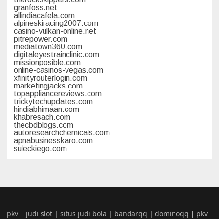
granfoss.net
allindiacafela.com
alpineskiracing2007.com
casino-vulkan-online.net
pitrepower.com
mediatown360.com
digitaleyestrainclinic.com
missionposible.com
online-casinos-vegas.com
xfinityrouterlogin.com
marketingjacks.com
topappliancereviews.com
trickytechupdates.com
hindiabhimaan.com
khabresach.com
thecbdblogs.com
autoresearchchemicals.com
apnabusinesskaro.com
suleckiego.com
pkv
|
judi slot
|
situs judi bola
|
bandarqq
|
dominoqq
|
pkv