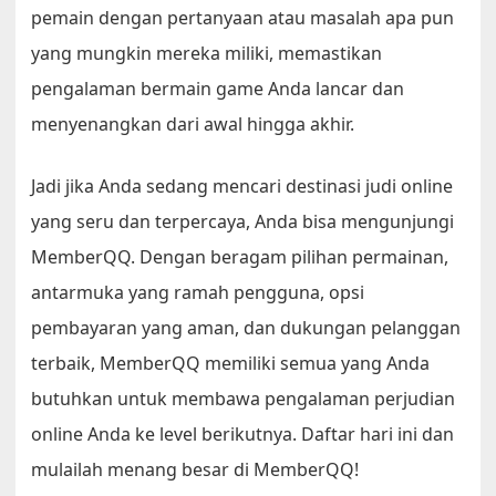
pemain dengan pertanyaan atau masalah apa pun
yang mungkin mereka miliki, memastikan
pengalaman bermain game Anda lancar dan
menyenangkan dari awal hingga akhir.
Jadi jika Anda sedang mencari destinasi judi online
yang seru dan terpercaya, Anda bisa mengunjungi
MemberQQ. Dengan beragam pilihan permainan,
antarmuka yang ramah pengguna, opsi
pembayaran yang aman, dan dukungan pelanggan
terbaik, MemberQQ memiliki semua yang Anda
butuhkan untuk membawa pengalaman perjudian
online Anda ke level berikutnya. Daftar hari ini dan
mulailah menang besar di MemberQQ!