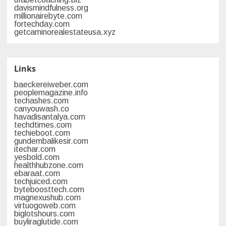
davismindfulness.org
millionairebyte.com
fortechday.com
getcaminorealestateusa.xyz
Links
baeckereiweber.com
peoplemagazine.info
techashes.com
canyouwash.co
havadisantalya.com
techdtimes.com
techieboot.com
gundembalikesir.com
itechar.com
yesbold.com
healthhubzone.com
ebaraat.com
techjuiced.com
byteboosttech.com
magnexushub.com
virtuogoweb.com
biglotshours.com
buyliraglutide.com