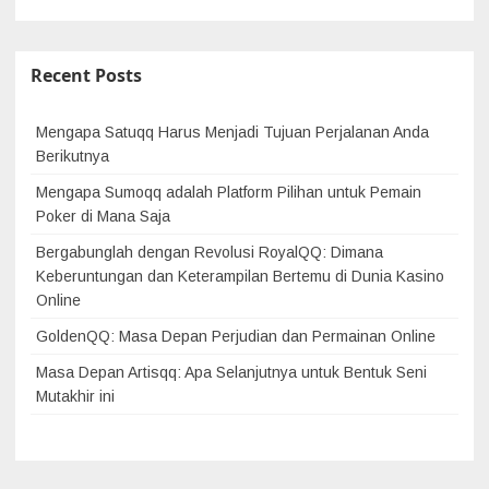
Recent Posts
Mengapa Satuqq Harus Menjadi Tujuan Perjalanan Anda
Berikutnya
Mengapa Sumoqq adalah Platform Pilihan untuk Pemain
Poker di Mana Saja
Bergabunglah dengan Revolusi RoyalQQ: Dimana
Keberuntungan dan Keterampilan Bertemu di Dunia Kasino
Online
GoldenQQ: Masa Depan Perjudian dan Permainan Online
Masa Depan Artisqq: Apa Selanjutnya untuk Bentuk Seni
Mutakhir ini