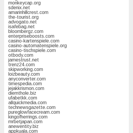
monkeycap.org
sdenix.net
amarinhillcrest.com
the-tourist.org
advogato.net
isafebag.net
bloombergz.com
enterpriseboosts.com
casino-kartenspiele.com
casino-automatenspiele.org
casino-tischspiele.com
otbody.com
jamestrust.net
trenz24.com
skipworking.com
loizbeauty.com
anyconverter.com
timespedia.com
jejakkrismon.com
diemthole.biz
ufabetkk.com
allquickmedia.com
technewsgazette.com
pureglowfacecream.com
kingofherrings.com
mrbetjapan.com
anewentity.biz
appkuala.com