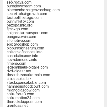
seo7days.com
pureglowcream.com
bloemenbezorgenvandaag.com
secrettohairgrowth.com
tasteofthaitogo.com
bunnynkitty.com
bezopasnik.org
fjmnxga.com
saigonstartransport.com
bangmaxwin.com
infonetive.com
epictacoshop.com
biopuraskinserum.com
californiafinances.info
canadafinance.info
nevadamoney.info
rimene.com
ledepanneur-pigalle.com
dvd-digest.net
theartistsmarketnola.com
chiranaplus.biz
stackspancakebar.com
namheongfoodcourt.com
milanoglasgow.com
hallu-forte3.com
hallu-motion24.com
therockskippers.com
granfoss.net