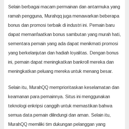
Selain berbagai macam permainan dan antarmuka yang
ramah pengguna, Murahqq juga menawarkan beberapa
bonus dan promosi terbaik di industri ini. Pemain baru
dapat memanfaatkan bonus sambutan yang murah hati,
sementara pemain yang ada dapat menikmati promosi
yang berkelanjutan dan hadiah loyalitas. Dengan bonus
ini, pemain dapat meningkatkan bankroll mereka dan
meningkatkan peluang mereka untuk menang besar.
Selain itu, MurahQQ memprioritaskan keselamatan dan
keamanan para pemainnya. Situs ini menggunakan
teknologi enkripsi canggih untuk memastikan bahwa
semua data pemain dilindungi dan aman. Selain itu,
MurahQQ memiliki tim dukungan pelanggan yang