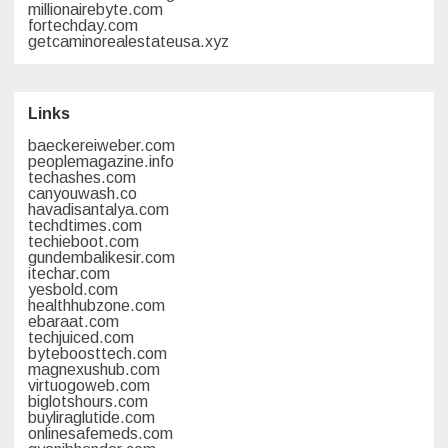
millionairebyte.com
fortechday.com
getcaminorealestateusa.xyz
Links
baeckereiweber.com
peoplemagazine.info
techashes.com
canyouwash.co
havadisantalya.com
techdtimes.com
techieboot.com
gundembalikesir.com
itechar.com
yesbold.com
healthhubzone.com
ebaraat.com
techjuiced.com
byteboosttech.com
magnexushub.com
virtuogoweb.com
biglotshours.com
buyliraglutide.com
onlinesafemeds.com