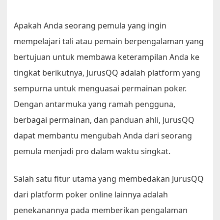
pemula
ke
pro:
bagaimana
Apakah Anda seorang pemula yang ingin
jurusqq
dapat
mempelajari tali atau pemain berpengalaman yang
membantu
Anda
menguasai
bertujuan untuk membawa keterampilan Anda ke
permainan
tingkat berikutnya, JurusQQ adalah platform yang
sempurna untuk menguasai permainan poker.
Dengan antarmuka yang ramah pengguna,
berbagai permainan, dan panduan ahli, JurusQQ
dapat membantu mengubah Anda dari seorang
pemula menjadi pro dalam waktu singkat.
Salah satu fitur utama yang membedakan JurusQQ
dari platform poker online lainnya adalah
penekanannya pada memberikan pengalaman