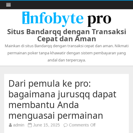
Situs Bandarqq dengan Transaksi
Cepat dan Aman
Mainkan di situs Bandarqq dengan transaksi cepat dan aman. Nikmati
permainan poker tanpa khawatir dengan sistem pembayaran yang
andal dan terpercaya.
Skip
to
content
Dari pemula ke pro:
bagaimana jurusqq dapat
membantu Anda
menguasai permainan
on
admin
June 15, 2025
Comments Off
Dari