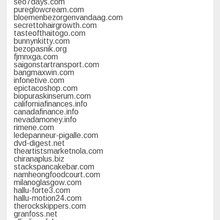
seo7days.com
pureglowcream.com
bloemenbezorgenvandaag.com
secrettohairgrowth.com
tasteofthaitogo.com
bunnynkitty.com
bezopasnik.org
fjmnxga.com
saigonstartransport.com
bangmaxwin.com
infonetive.com
epictacoshop.com
biopuraskinserum.com
californiafinances.info
canadafinance.info
nevadamoney.info
rimene.com
ledepanneur-pigalle.com
dvd-digest.net
theartistsmarketnola.com
chiranaplus.biz
stackspancakebar.com
namheongfoodcourt.com
milanoglasgow.com
hallu-forte3.com
hallu-motion24.com
therockskippers.com
granfoss.net