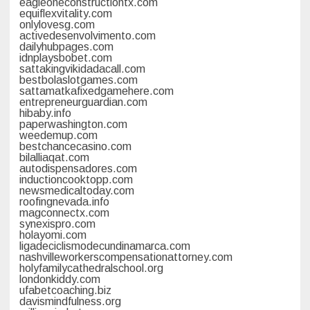
eagleoneconstructiontx.com
equiflexvitality.com
onlylovesg.com
activedesenvolvimento.com
dailyhubpages.com
idnplaysbobet.com
sattakingvikidadacall.com
bestbolaslotgames.com
sattamatkafixedgamehere.com
entrepreneurguardian.com
hibaby.info
paperwashington.com
weedemup.com
bestchancecasino.com
bilalliaqat.com
autodispensadores.com
inductioncooktopp.com
newsmedicaltoday.com
roofingnevada.info
magconnectx.com
synexispro.com
holayomi.com
ligadeciclismodecundinamarca.com
nashvilleworkerscompensationattorney.com
holyfamilycathedralschool.org
londonkiddy.com
ufabetcoaching.biz
davismindfulness.org