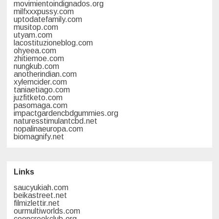
movimientoindignados.org
milfxxxpussy.com
uptodatefamily.com
musitop.com
utyam.com
lacostituzioneblog.com
ohyeea.com
zhitiemoe.com
nungkub.com
anotherindian.com
xylemcider.com
taniaetiago.com
juzfitketo.com
pasomaga.com
impactgardencbdgummies.org
naturesstimulantcbd.net
nopalinaeuropa.com
biomagnify.net
Links
saucyukiah.com
beikastreet.net
filmizlettir.net
ourmultiworlds.com
cooncreekclub.org