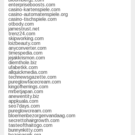
enterpriseboosts.com
casino-kartenspiele.com
casino-automatenspiele.org
casino-tischspiele.com
otbody.com
jamestrust.net
trenz24.com
skipworking.com
loizbeauty.com
anyconverter.com
timespedia.com
jejakkrismon.com
diemthole.biz
ufabetkk.com
allquickmedia.com
technewsgazette.com
pureglowfacecream.com
kingofherrings.com
mrbetjapan.com
anewentity.biz
appkuala.com
seo7days.com
pureglowcream.com
bloemenbezorgenvandaag.com
secrettohairgrowth.com
tasteofthaitogo.com
bunnynkitty.com
bezopasnik.org