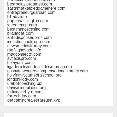
bestbolaslotgames.com
sattamatkafixedgamehere.com
entrepreneurguardian.com
hibaby.info
paperwashington.com
weedemup.com
bestchancecasino.com
bilalliaqat.com
autodispensadores.com
inductioncooktopp.com
newsmedicaltoday.com
roofingnevada.info
magconnectx.com
synexispro.com
holayomi.com
ligadeciclismodecundinamarca.com
nashvilleworkerscompensationattorney.com
holyfamilycathedralschool.org
londonkiddy.com
ufabetcoaching.biz
davismindfulness.org
millionairebyte.com
fortechday.com
getcaminorealestateusa.xyz