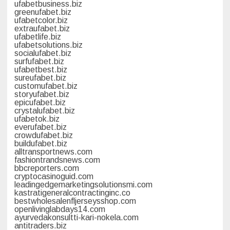
ufabetbusiness.biz
greenufabet.biz
ufabetcolor.biz
extraufabet.biz
ufabetlife.biz
ufabetsolutions.biz
socialufabet.biz
surfufabet.biz
ufabetbest.biz
sureufabet.biz
customufabet.biz
storyufabet.biz
epicufabet.biz
crystalufabet.biz
ufabetok.biz
everufabet.biz
crowdufabet.biz
buildufabet.biz
alltransportnews.com
fashiontrandsnews.com
bbcreporters.com
cryptocasinoguid.com
leadingedgemarketingsolutionsmi.com
kastratigeneralcontractinginc.co
bestwholesalenfljerseysshop.com
openlivinglabdays14.com
ayurvedakonsultti-kari-nokela.com
antitraders.biz