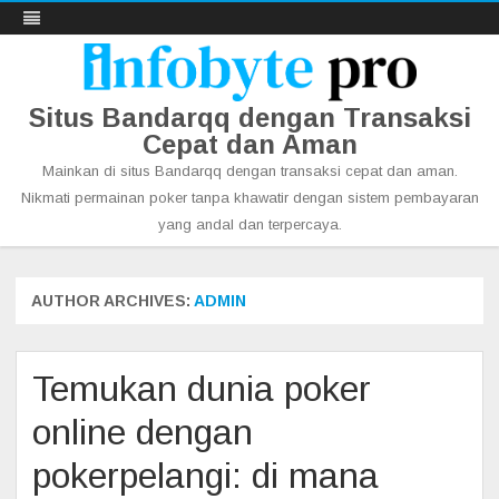
Situs Bandarqq dengan Transaksi
Cepat dan Aman
Mainkan di situs Bandarqq dengan transaksi cepat dan aman.
Nikmati permainan poker tanpa khawatir dengan sistem pembayaran
yang andal dan terpercaya.
Skip
to
content
AUTHOR ARCHIVES:
ADMIN
Temukan dunia poker
online dengan
pokerpelangi: di mana