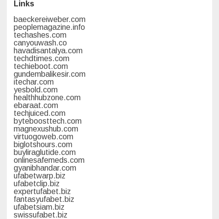
Links
baeckereiweber.com
peoplemagazine.info
techashes.com
canyouwash.co
havadisantalya.com
techdtimes.com
techieboot.com
gundembalikesir.com
itechar.com
yesbold.com
healthhubzone.com
ebaraat.com
techjuiced.com
byteboosttech.com
magnexushub.com
virtuogoweb.com
biglotshours.com
buyliraglutide.com
onlinesafemeds.com
gyanibhandar.com
ufabetwarp.biz
ufabetclip.biz
expertufabet.biz
fantasyufabet.biz
ufabetsiam.biz
swissufabet.biz