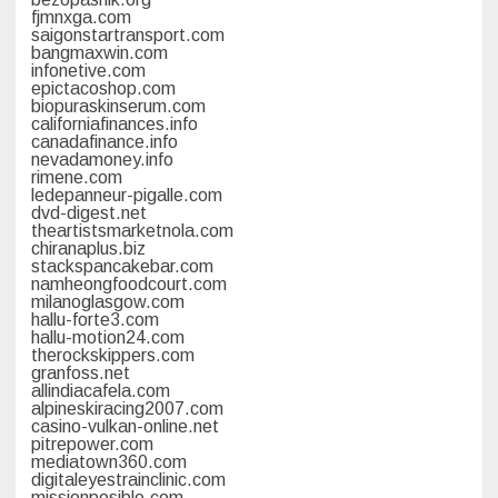
fjmnxga.com
saigonstartransport.com
bangmaxwin.com
infonetive.com
epictacoshop.com
biopuraskinserum.com
californiafinances.info
canadafinance.info
nevadamoney.info
rimene.com
ledepanneur-pigalle.com
dvd-digest.net
theartistsmarketnola.com
chiranaplus.biz
stackspancakebar.com
namheongfoodcourt.com
milanoglasgow.com
hallu-forte3.com
hallu-motion24.com
therockskippers.com
granfoss.net
allindiacafela.com
alpineskiracing2007.com
casino-vulkan-online.net
pitrepower.com
mediatown360.com
digitaleyestrainclinic.com
missionposible.com