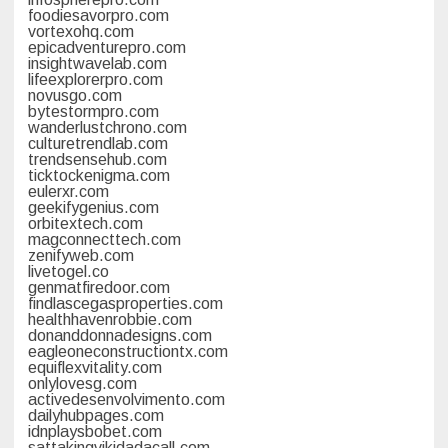
foodiesavorpro.com
vortexohq.com
epicadventurepro.com
insightwavelab.com
lifeexplorerpro.com
novusgo.com
bytestormpro.com
wanderlustchrono.com
culturetrendlab.com
trendsensehub.com
ticktockenigma.com
eulerxr.com
geekifygenius.com
orbitextech.com
magconnecttech.com
zenifyweb.com
livetogel.co
genmatfiredoor.com
findlascegasproperties.com
healthhavenrobbie.com
donanddonnadesigns.com
eagleoneconstructiontx.com
equiflexvitality.com
onlylovesg.com
activedesenvolvimento.com
dailyhubpages.com
idnplaysbobet.com
sattakingvikidadacall.com