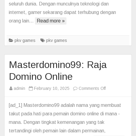
game
seluruh dunia. Dengan munculnya teknologi dan
online
internet, gamer sekarang dapat terhubung dengan
ada
orang lain…
Read more »
di
sini
pkv games
pkv games
Masterdomino99: Raja
Domino Online
on
admin
February 10, 2025
Comments Off
Masterdomino9
Raja
[ad_1] Masterdomino99 adalah nama yang membuat
Domino
takut pada hati para pemain domino online di mana -
Online
mana. Dengan tingkat kemenangan yang tak
tertandingi oleh pemain lain dalam permainan,