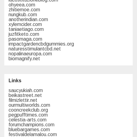
ohyeea.com
zhitiemoe.com
nungkub.com
anotherindian.com
xylemcider.com
taniaetiago.com
juzfitketo.com
pasomaga.com
impactgardencbdgummies.org
naturesstimulantcbd.net
nopalinaeuropa.com
biomagnify.net
Links
saucyukiah.com
beikastreet.net
filmizlettir.net
ourmultiworlds.com
cooncreekclub.org
pegpufftimes.com
celestia-arts.com
forumchampions.com
bluebargames.com
festivaldelamalou.com