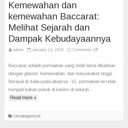
Kemewahan dan
kemewahan Baccarat:
Melihat Sejarah dan
Dampak Kebudayaannya
on
admin
January 24, 2025
Comments Off
Kemewahan
dan
Baccarat adalah permainan yang telah lama dikaitkan
kemewahan
dengan glamor, kemewahan, dan masyarakat tinggi.
Baccarat:
Berasal di Italia pada abad ke -15, permainan ini telah
Melihat
menjadi bahan pokok di kasino di seluruh…
Sejarah
Read more »
dan
Dampak
Kebudayaannya
Uncategorized