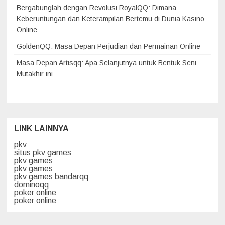
Bergabunglah dengan Revolusi RoyalQQ: Dimana
Keberuntungan dan Keterampilan Bertemu di Dunia Kasino
Online
GoldenQQ: Masa Depan Perjudian dan Permainan Online
Masa Depan Artisqq: Apa Selanjutnya untuk Bentuk Seni
Mutakhir ini
LINK LAINNYA
pkv
situs pkv games
pkv games
pkv games
pkv games bandarqq
dominoqq
poker online
poker online