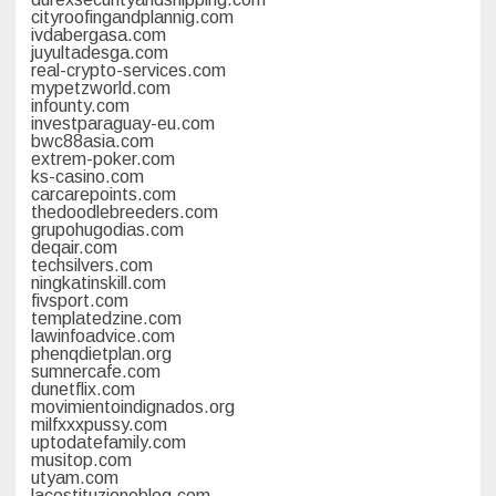
cityroofingandplannig.com
ivdabergasa.com
juyultadesga.com
real-crypto-services.com
mypetzworld.com
infounty.com
investparaguay-eu.com
bwc88asia.com
extrem-poker.com
ks-casino.com
carcarepoints.com
thedoodlebreeders.com
grupohugodias.com
deqair.com
techsilvers.com
ningkatinskill.com
fivsport.com
templatedzine.com
lawinfoadvice.com
phenqdietplan.org
sumnercafe.com
dunetflix.com
movimientoindignados.org
milfxxxpussy.com
uptodatefamily.com
musitop.com
utyam.com
lacostituzioneblog.com