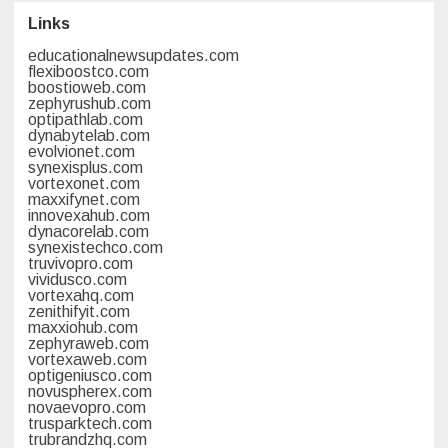
Links
educationalnewsupdates.com
flexiboostco.com
boostioweb.com
zephyrushub.com
optipathlab.com
dynabytelab.com
evolvionet.com
synexisplus.com
vortexonet.com
maxxifynet.com
innovexahub.com
dynacorelab.com
synexistechco.com
truvivopro.com
vividusco.com
vortexahq.com
zenithifyit.com
maxxiohub.com
zephyraweb.com
vortexaweb.com
optigeniusco.com
novuspherex.com
novaevopro.com
trusparktech.com
trubrandzhq.com