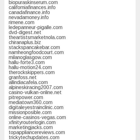
biopuraskinserum.com
californiafinances.info
canadafinance.info
nevadamoney.info
rimene.com
ledepanneur-pigalle.com
dvd-digest.net
theartistsmarketnola.com
chiranaplus.biz
stackspancakebar.com
namheongfoodcourt.com
milanoglasgow.com
hallu-forte3.com
hallu-motion24.com
therockskippers.com
granfoss.net
allindiacafela.com
alpineskiracing2007.com
casino-vulkan-online.net
pitrepower.com
mediatown360.com
digitaleyestrainclinic.com
missionposible.com
online-casinos-vegas.com
xfinityrouterlogin.com
marketingjacks.com
topappliancereviews.com
trickytechupdates.com