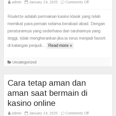
on
admin
January 24, 2025
Comments Off
Sensasi
Putaran:
Roulette adalah permainan kasino klasik yang telah
Apa
memikat para pemain selama berabad-abad. Dengan
yang
peraturannya yang sederhana dan taruhannya yang
Membuat
tinggi, tidak mengherankan jika ia terus menjadi favorit
Roulette
di kalangan penjudi…
Read more »
Begitu
Menyenangkan?
Uncategorized
Cara tetap aman dan
aman saat bermain di
kasino online
on
admin
January 24, 2025
Comments Off