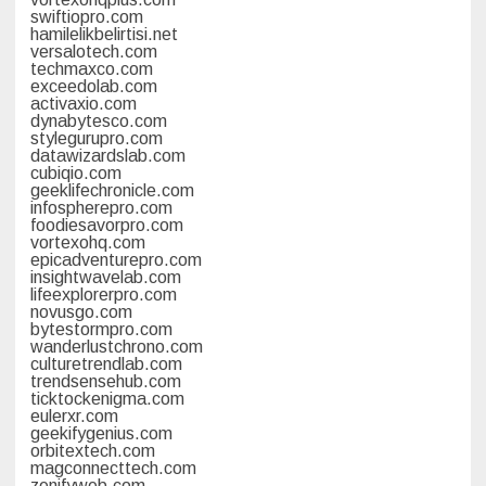
swiftiopro.com
hamilelikbelirtisi.net
versalotech.com
techmaxco.com
exceedolab.com
activaxio.com
dynabytesco.com
stylegurupro.com
datawizardslab.com
cubiqio.com
geeklifechronicle.com
infospherepro.com
foodiesavorpro.com
vortexohq.com
epicadventurepro.com
insightwavelab.com
lifeexplorerpro.com
novusgo.com
bytestormpro.com
wanderlustchrono.com
culturetrendlab.com
trendsensehub.com
ticktockenigma.com
eulerxr.com
geekifygenius.com
orbitextech.com
magconnecttech.com
zenifyweb.com