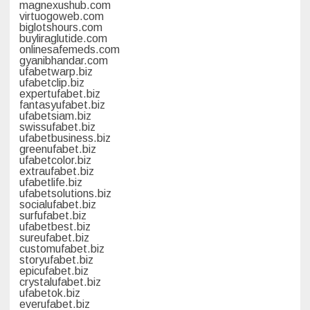
magnexushub.com
virtuogoweb.com
biglotshours.com
buyliraglutide.com
onlinesafemeds.com
gyanibhandar.com
ufabetwarp.biz
ufabetclip.biz
expertufabet.biz
fantasyufabet.biz
ufabetsiam.biz
swissufabet.biz
ufabetbusiness.biz
greenufabet.biz
ufabetcolor.biz
extraufabet.biz
ufabetlife.biz
ufabetsolutions.biz
socialufabet.biz
surfufabet.biz
ufabetbest.biz
sureufabet.biz
customufabet.biz
storyufabet.biz
epicufabet.biz
crystalufabet.biz
ufabetok.biz
everufabet.biz