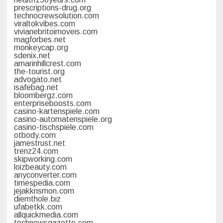
prescriptions-drug.org
technocrewsolution.com
viraltokvibes.com
vivianebritoimoveis.com
magforbes.net
monkeycap.org
sdenix.net
amarinhillcrest.com
the-tourist.org
advogato.net
isafebag.net
bloombergz.com
enterpriseboosts.com
casino-kartenspiele.com
casino-automatenspiele.org
casino-tischspiele.com
otbody.com
jamestrust.net
trenz24.com
skipworking.com
loizbeauty.com
anyconverter.com
timespedia.com
jejakkrismon.com
diemthole.biz
ufabetkk.com
allquickmedia.com
technewsgazette.com