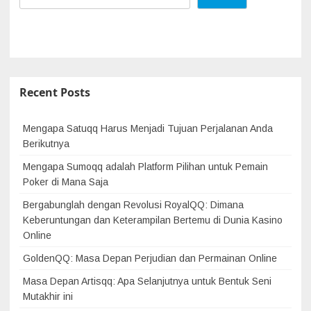
Recent Posts
Mengapa Satuqq Harus Menjadi Tujuan Perjalanan Anda
Berikutnya
Mengapa Sumoqq adalah Platform Pilihan untuk Pemain
Poker di Mana Saja
Bergabunglah dengan Revolusi RoyalQQ: Dimana
Keberuntungan dan Keterampilan Bertemu di Dunia Kasino
Online
GoldenQQ: Masa Depan Perjudian dan Permainan Online
Masa Depan Artisqq: Apa Selanjutnya untuk Bentuk Seni
Mutakhir ini