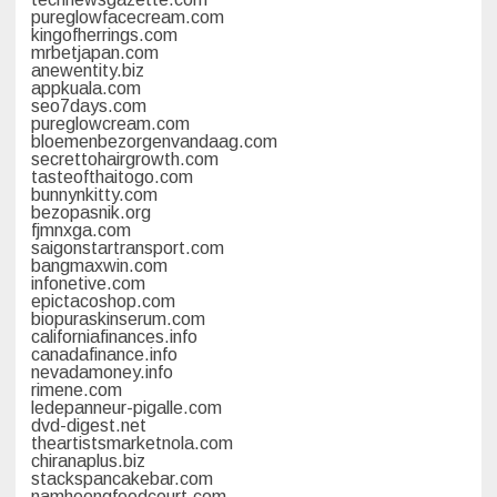
pureglowfacecream.com
kingofherrings.com
mrbetjapan.com
anewentity.biz
appkuala.com
seo7days.com
pureglowcream.com
bloemenbezorgenvandaag.com
secrettohairgrowth.com
tasteofthaitogo.com
bunnynkitty.com
bezopasnik.org
fjmnxga.com
saigonstartransport.com
bangmaxwin.com
infonetive.com
epictacoshop.com
biopuraskinserum.com
californiafinances.info
canadafinance.info
nevadamoney.info
rimene.com
ledepanneur-pigalle.com
dvd-digest.net
theartistsmarketnola.com
chiranaplus.biz
stackspancakebar.com
namheongfoodcourt.com