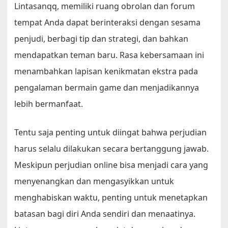
Lintasanqq, memiliki ruang obrolan dan forum
tempat Anda dapat berinteraksi dengan sesama
penjudi, berbagi tip dan strategi, dan bahkan
mendapatkan teman baru. Rasa kebersamaan ini
menambahkan lapisan kenikmatan ekstra pada
pengalaman bermain game dan menjadikannya
lebih bermanfaat.
Tentu saja penting untuk diingat bahwa perjudian
harus selalu dilakukan secara bertanggung jawab.
Meskipun perjudian online bisa menjadi cara yang
menyenangkan dan mengasyikkan untuk
menghabiskan waktu, penting untuk menetapkan
batasan bagi diri Anda sendiri dan menaatinya.