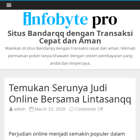
Situs Bandarqq dengan Transaksi
Cepat dan Aman
Mainkan di situs Bandarqq dengan transaksi cepat dan aman. Nikmati
permainan poker tanpa khawatir dengan sistem pembayaran yang
andal dan terpercaya.
Skip
to
content
Temukan Serunya Judi
Online Bersama Lintasanqq
on
admin
March 10, 2026
Comments Off
Temukan
Serunya
Judi
Online
Bersama
Perjudian online menjadi semakin populer dalam
Lintasanqq