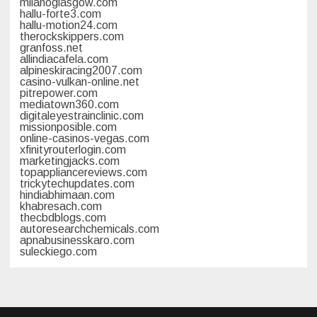
milanoglasgow.com
hallu-forte3.com
hallu-motion24.com
therockskippers.com
granfoss.net
allindiacafela.com
alpineskiracing2007.com
casino-vulkan-online.net
pitrepower.com
mediatown360.com
digitaleyestrainclinic.com
missionposible.com
online-casinos-vegas.com
xfinityrouterlogin.com
marketingjacks.com
topappliancereviews.com
trickytechupdates.com
hindiabhimaan.com
khabresach.com
thecbdblogs.com
autoresearchchemicals.com
apnabusinesskaro.com
suleckiego.com