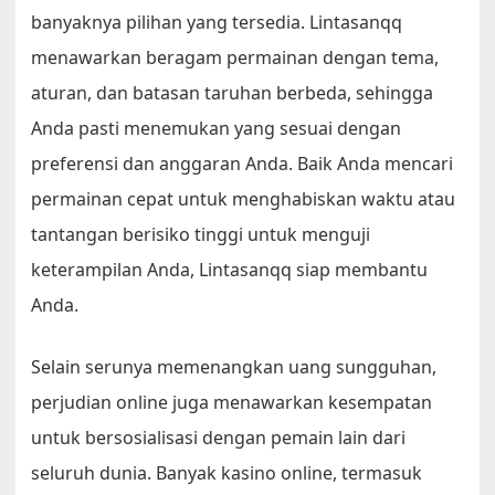
banyaknya pilihan yang tersedia. Lintasanqq
menawarkan beragam permainan dengan tema,
aturan, dan batasan taruhan berbeda, sehingga
Anda pasti menemukan yang sesuai dengan
preferensi dan anggaran Anda. Baik Anda mencari
permainan cepat untuk menghabiskan waktu atau
tantangan berisiko tinggi untuk menguji
keterampilan Anda, Lintasanqq siap membantu
Anda.
Selain serunya memenangkan uang sungguhan,
perjudian online juga menawarkan kesempatan
untuk bersosialisasi dengan pemain lain dari
seluruh dunia. Banyak kasino online, termasuk