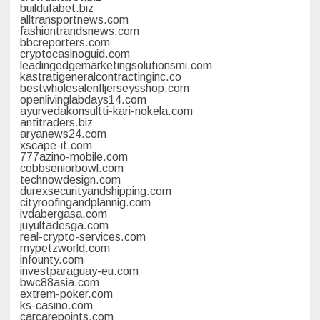
buildufabet.biz
alltransportnews.com
fashiontrandsnews.com
bbcreporters.com
cryptocasinoguid.com
leadingedgemarketingsolutionsmi.com
kastratigeneralcontractinginc.co
bestwholesalenfljerseysshop.com
openlivinglabdays14.com
ayurvedakonsultti-kari-nokela.com
antitraders.biz
aryanews24.com
xscape-it.com
777azino-mobile.com
cobbseniorbowl.com
technowdesign.com
durexsecurityandshipping.com
cityroofingandplannig.com
ivdabergasa.com
juyultadesga.com
real-crypto-services.com
mypetzworld.com
infounty.com
investparaguay-eu.com
bwc88asia.com
extrem-poker.com
ks-casino.com
carcarepoints.com