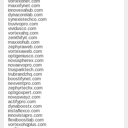
vortexonet.com
maxxifynet.com
innovexahub.com
dynacorelab.com
synexistechco.com
truvivopro.com
vividusco.com
vortexahq.com
zenithifyit.com
maxxiohub.com
zephyraweb.com
vortexaweb.com
optigeniusco.com
novuspherex.com
novaevopro.com
trusparktech.com
trubrandzhq.com
boostifynet.com
nexventpro.com
zephyrtechx.com
optigoxpert.com
novuswayz.com
actifypro.com
dynaboostx.com
instaflexco.com
innovistapro.com
flexiboostlab.com
vortexohqplus.com