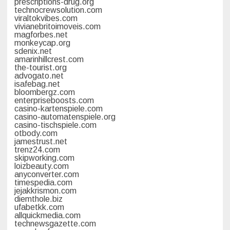
prescriptions-drug.org
technocrewsolution.com
viraltokvibes.com
vivianebritoimoveis.com
magforbes.net
monkeycap.org
sdenix.net
amarinhillcrest.com
the-tourist.org
advogato.net
isafebag.net
bloombergz.com
enterpriseboosts.com
casino-kartenspiele.com
casino-automatenspiele.org
casino-tischspiele.com
otbody.com
jamestrust.net
trenz24.com
skipworking.com
loizbeauty.com
anyconverter.com
timespedia.com
jejakkrismon.com
diemthole.biz
ufabetkk.com
allquickmedia.com
technewsgazette.com