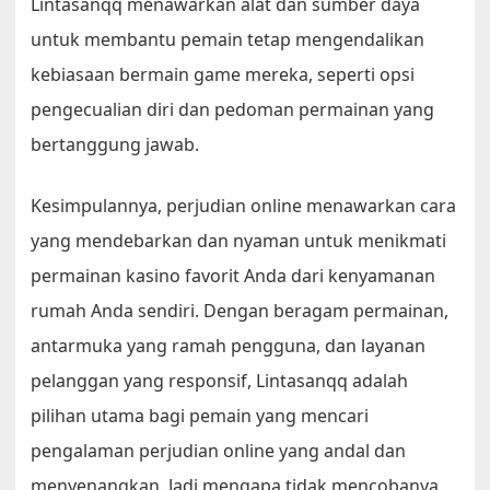
Lintasanqq menawarkan alat dan sumber daya
untuk membantu pemain tetap mengendalikan
kebiasaan bermain game mereka, seperti opsi
pengecualian diri dan pedoman permainan yang
bertanggung jawab.
Kesimpulannya, perjudian online menawarkan cara
yang mendebarkan dan nyaman untuk menikmati
permainan kasino favorit Anda dari kenyamanan
rumah Anda sendiri. Dengan beragam permainan,
antarmuka yang ramah pengguna, dan layanan
pelanggan yang responsif, Lintasanqq adalah
pilihan utama bagi pemain yang mencari
pengalaman perjudian online yang andal dan
menyenangkan. Jadi mengapa tidak mencobanya