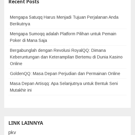
Recent Posts
Mengapa Satuqq Harus Menjadi Tujuan Perjalanan Anda
Berikutnya
Mengapa Sumoqq adalah Platform Pilihan untuk Pemain
Poker di Mana Saja
Bergabunglah dengan Revolusi RoyalQQ: Dimana
Keberuntungan dan Keterampilan Bertemu di Dunia Kasino
Online
GoldenQQ: Masa Depan Perjudian dan Permainan Online
Masa Depan Artisqq: Apa Selanjutnya untuk Bentuk Seni
Mutakhir ini
LINK LAINNYA
pkv