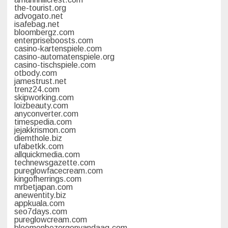
the-tourist.org
advogato.net
isafebag.net
bloombergz.com
enterpriseboosts.com
casino-kartenspiele.com
casino-automatenspiele.org
casino-tischspiele.com
otbody.com
jamestrust.net
trenz24.com
skipworking.com
loizbeauty.com
anyconverter.com
timespedia.com
jejakkrismon.com
diemthole.biz
ufabetkk.com
allquickmedia.com
technewsgazette.com
pureglowfacecream.com
kingofherrings.com
mrbetjapan.com
anewentity.biz
appkuala.com
seo7days.com
pureglowcream.com
bloemenbezorgenvandaag.com