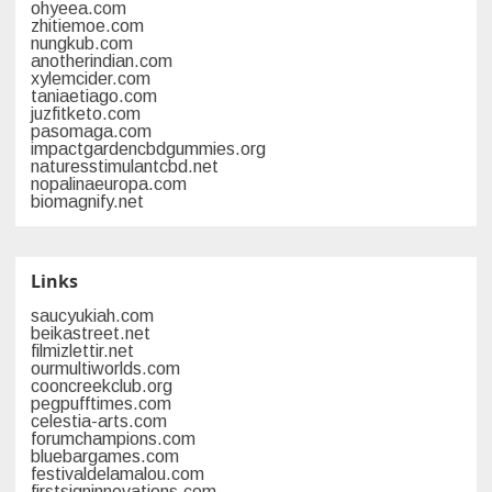
ohyeea.com
zhitiemoe.com
nungkub.com
anotherindian.com
xylemcider.com
taniaetiago.com
juzfitketo.com
pasomaga.com
impactgardencbdgummies.org
naturesstimulantcbd.net
nopalinaeuropa.com
biomagnify.net
Links
saucyukiah.com
beikastreet.net
filmizlettir.net
ourmultiworlds.com
cooncreekclub.org
pegpufftimes.com
celestia-arts.com
forumchampions.com
bluebargames.com
festivaldelamalou.com
firstsigninnovations.com