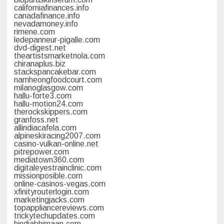
californiafinances.info
canadafinance.info
nevadamoney.info
rimene.com
ledepanneur-pigalle.com
dvd-digest.net
theartistsmarketnola.com
chiranaplus.biz
stackspancakebar.com
namheongfoodcourt.com
milanoglasgow.com
hallu-forte3.com
hallu-motion24.com
therockskippers.com
granfoss.net
allindiacafela.com
alpineskiracing2007.com
casino-vulkan-online.net
pitrepower.com
mediatown360.com
digitaleyestrainclinic.com
missionposible.com
online-casinos-vegas.com
xfinityrouterlogin.com
marketingjacks.com
topappliancereviews.com
trickytechupdates.com
hindiabhimaan.com