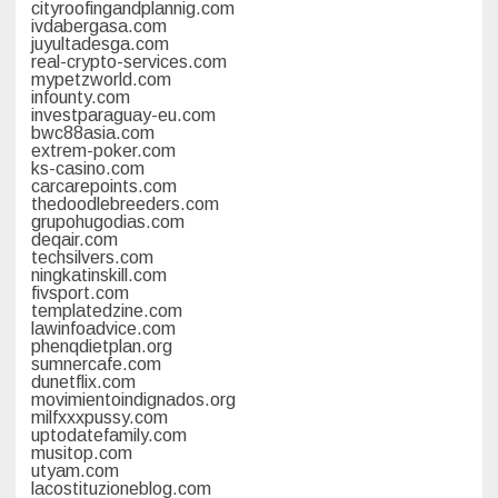
cityroofingandplannig.com
ivdabergasa.com
juyultadesga.com
real-crypto-services.com
mypetzworld.com
infounty.com
investparaguay-eu.com
bwc88asia.com
extrem-poker.com
ks-casino.com
carcarepoints.com
thedoodlebreeders.com
grupohugodias.com
deqair.com
techsilvers.com
ningkatinskill.com
fivsport.com
templatedzine.com
lawinfoadvice.com
phenqdietplan.org
sumnercafe.com
dunetflix.com
movimientoindignados.org
milfxxxpussy.com
uptodatefamily.com
musitop.com
utyam.com
lacostituzioneblog.com