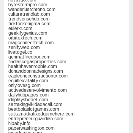
bytestormpro.com
wanderlustchrono.com
culturetrendlab.com
trendsensehub.com
ticktockenigma.com
eulerxr.com
geekifygenius.com
orbitextech.com
magconnecttech.com
zenifyweb.com
livetogel.co
genmatfiredoor.com
findlascegasproperties.com
healthhavenrobbie.com
donanddonnadesigns.com
eagleoneconstructiontx.com
equiflexvitality.com
onlylovesg.com
activedesenvolvimento.com
dailyhubpages.com
idnplaysbobet.com
sattakingvikidadacall.com
bestbolaslotgames.com
sattamatkafixedgamehere.com
entrepreneurguardian.com
hibaby.info
paperwashington.com
weedemup.com