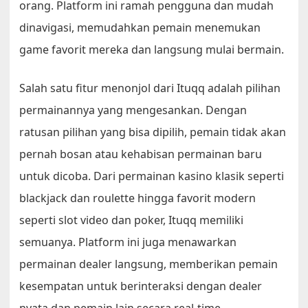
orang. Platform ini ramah pengguna dan mudah
dinavigasi, memudahkan pemain menemukan
game favorit mereka dan langsung mulai bermain.
Salah satu fitur menonjol dari Ituqq adalah pilihan
permainannya yang mengesankan. Dengan
ratusan pilihan yang bisa dipilih, pemain tidak akan
pernah bosan atau kehabisan permainan baru
untuk dicoba. Dari permainan kasino klasik seperti
blackjack dan roulette hingga favorit modern
seperti slot video dan poker, Ituqq memiliki
semuanya. Platform ini juga menawarkan
permainan dealer langsung, memberikan pemain
kesempatan untuk berinteraksi dengan dealer