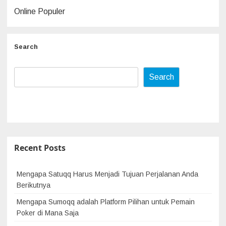
Online Populer
Search
Search
Recent Posts
Mengapa Satuqq Harus Menjadi Tujuan Perjalanan Anda
Berikutnya
Mengapa Sumoqq adalah Platform Pilihan untuk Pemain
Poker di Mana Saja