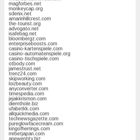
magforbes.net
monkeycap.org
sdenix.net
amarinhillcrest.com
the-tourist.org
advogato.net
isafebag.net
bloombergz.com
enterpriseboosts.com
casino-kartenspiele.com
casino-automatenspiele.org
casino-tischspiele.com
otbody.com
jamestrust.net
trenz24.com
skipworking.com
loizbeauty.com
anyconverter.com
timespedia.com
jejakkrismon.com
diemthole.biz
ufabetkk.com
allquickmedia.com
technewsgazette.com
pureglowfacecream.com
kingofherrings.com
mrbetjapan.com
anewentity.biz