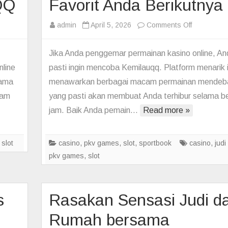
QQ
Favorit Anda Berikutnya
on
admin
April 5, 2026
Comments Off
Temukan
Sensasi
Jika Anda penggemar permainan kasino online, A
n
Kemilauqq:
line
pasti ingin mencoba Kemilauqq. Platform menarik i
Kasino
tama
menawarkan berbagai macam permainan mendeb
Online
gam
yang pasti akan membuat Anda terhibur selama b
Favorit
jam. Baik Anda pemain…
Read more »
Anda
Berikutnya
,
slot
casino
,
pkv games
,
slot
,
sportbook
casino
,
judi
pkv games
,
slot
s
Rasakan Sensasi Judi da
Rumah bersama