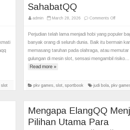
SahabatQQ
on
admin
March 28, 2026
Comments Off
Rasaka
Sensas
Perjudian telah lama menjadi hobi yang populer ba
Judi
kmati
banyak orang di seluruh dunia. Baik itu bermain kar
dari
aqq
memasang taruhan pada olahraga, atau memutar
Rumah
gulungan di mesin slot, sensasi mengambil risiko…
bersam
Read more »
Sahaba
,
slot
pkv games
,
slot
,
sportbook
judi bola
,
pkv game
Mengapa ElangQQ Menj
Pilihan Utama Para