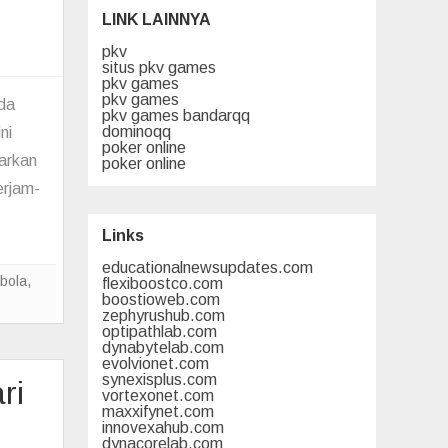
LINK LAINNYA
pkv
situs pkv games
pkv games
pkv games
nda
pkv games bandarqq
dominoqq
ni
poker online
arkan
poker online
erjam-
Links
educationalnewsupdates.com
 bola
,
flexiboostco.com
boostioweb.com
zephyrushub.com
optipathlab.com
dynabytelab.com
evolvionet.com
synexisplus.com
ri
vortexonet.com
maxxifynet.com
innovexahub.com
dynacorelab.com