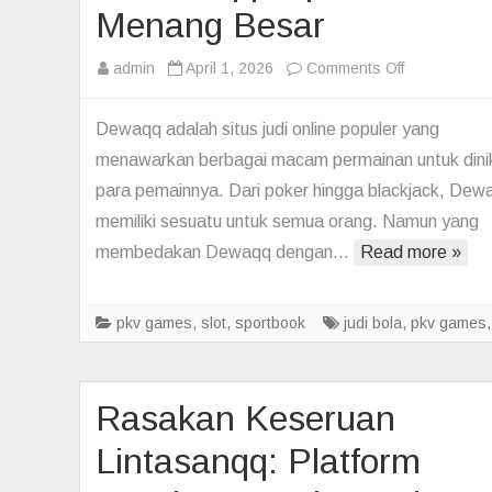
Menang Besar
on
admin
April 1, 2026
Comments Off
Temukan
Rahasia
Dewaqq adalah situs judi online populer yang
Sukses
menawarkan berbagai macam permainan untuk dini
di
para pemainnya. Dari poker hingga blackjack, Dew
Dewaqq:
memiliki sesuatu untuk semua orang. Namun yang
Tips
membedakan Dewaqq dengan…
Read more »
dan
Trik
Menang
pkv games
,
slot
,
sportbook
judi bola
,
pkv games
Besar
Rasakan Keseruan
Lintasanqq: Platform