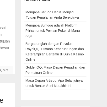
Mengapa Satuqq Harus Menjadi
Tujuan Perjalanan Anda Berikutnya
q:
Mengapa Sumoqq adalah Platform
cari
Pilihan untuk Pemain Poker di Mana
n
Saja
tujuan
Bergabunglah dengan Revolusi
besar.
RoyalQQ: Dimana Keberuntungan dan
Keterampilan Bertemu di Dunia Kasino
Online
GoldenQQ: Masa Depan Perjudian dan
gan
s
,
slot
Permainan Online
Masa Depan Artisqq: Apa Selanjutnya
untuk Bentuk Seni Mutakhir ini
ne