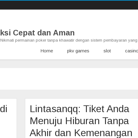
aksi Cepat dan Aman
 Nikmati permainan poker tanpa khawatir dengan sistem pembayaran yang 
Home
pkv games
slot
casin
di
Lintasanqq: Tiket Anda
Menuju Hiburan Tanpa
Akhir dan Kemenangan