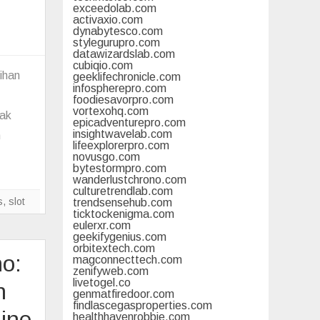
exceedolab.com
activaxio.com
dynabytesco.com
stylegurupro.com
a
datawizardslab.com
cubiqio.com
Q
lihan
geeklifechronicle.com
infospherepro.com
foodiesavorpro.com
vortexohq.com
yak
epicadventurepro.com
insightwavelab.com
n
lifeexplorerpro.com
novusgo.com
mar
bytestormpro.com
wanderlustchrono.com
culturetrendlab.com
s
,
slot
trendsensehub.com
ticktockenigma.com
eulerxr.com
geekifygenius.com
orbitextech.com
o:
magconnecttech.com
zenifyweb.com
livetogel.co
n
genmatfiredoor.com
findlascegasproperties.com
ine
healthhavenrobbie.com