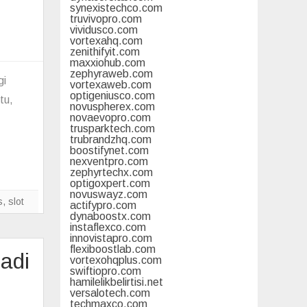
synexistechco.com
truvivopro.com
vividusco.com
vortexahq.com
zenithifyit.com
n
maxxiohub.com
zephyraweb.com
i
gi
vortexaweb.com
optigeniusco.com
tu,
novuspherex.com
novaevopro.com
trusparktech.com
trubrandzhq.com
a
boostifynet.com
nexventpro.com
tQQ
zephyrtechx.com
optigoxpert.com
novuswayz.com
s
,
slot
actifypro.com
dynaboostx.com
instaflexco.com
innovistapro.com
flexiboostlab.com
adi
vortexohqplus.com
swiftiopro.com
hamilelikbelirtisi.net
versalotech.com
techmaxco.com