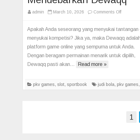
on
admin
March 10, 2026
Comments Off
Bebaska
Sisi
Apakah Anda seseorang yang menyukai tantangan
Kompetitif
menyukai kompetisi? Jika ya, maka Dewaqq adala
Anda
platform game online yang sempurna untuk Anda.
dengan
Dengan beragam permainan menarik untuk dipilih,
Game
Dewaqq pasti akan…
Read more »
Mendeba
Dewaqq
pkv games
,
slot
,
sportbook
judi bola
,
pkv games
Posts
1
pagination