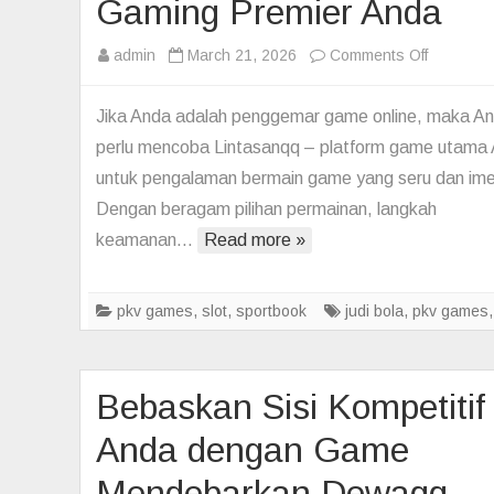
Gaming Premier Anda
on
admin
March 21, 2026
Comments Off
Rasakan
Keserua
Jika Anda adalah penggemar game online, maka A
Lintasanq
perlu mencoba Lintasanqq – platform game utama
Platform
untuk pengalaman bermain game yang seru dan imer
Gaming
Dengan beragam pilihan permainan, langkah
Premier
keamanan…
Read more »
Anda
pkv games
,
slot
,
sportbook
judi bola
,
pkv games
Bebaskan Sisi Kompetitif
Anda dengan Game
Mendebarkan Dewaqq