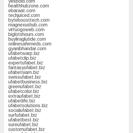
yesbold.com
healthhubzone.com
ebaraat.com
techjuiced.com
byteboosttech.com
magnexushub.com
virtuogoweb.com
biglotshours.com
buyliraglutide.com
onlinesafemeds.com
gyanibhandar.com
ufabetwarp.biz
ufabetclip.biz
expertufabet.biz
fantasyufabet.biz
ufabetsiam.biz
swissufabet.biz
ufabetbusiness.biz
greenufabet.biz
ufabetcolor.biz
extraufabet.biz
ufabetlife.biz
ufabetsolutions.biz
socialufabet.biz
surfufabet.biz
ufabetbest.biz
sureufabet.biz
customufabet.biz