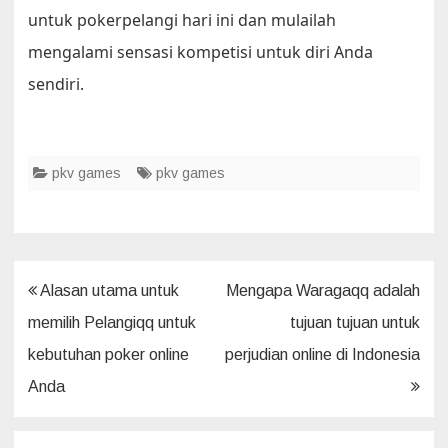
untuk pokerpelangi hari ini dan mulailah
mengalami sensasi kompetisi untuk diri Anda
sendiri.
pkv games
pkv games
Post
Alasan utama untuk
Mengapa Waragaqq adalah
navigation
memilih Pelangiqq untuk
tujuan tujuan untuk
kebutuhan poker online
perjudian online di Indonesia
Anda