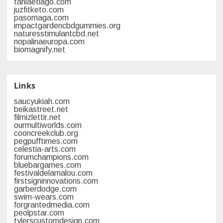
taniaetiago.com
juzfitketo.com
pasomaga.com
impactgardencbdgummies.org
naturesstimulantcbd.net
nopalinaeuropa.com
biomagnify.net
Links
saucyukiah.com
beikastreet.net
filmizlettir.net
ourmultiworlds.com
cooncreekclub.org
pegpufftimes.com
celestia-arts.com
forumchampions.com
bluebargames.com
festivaldelamalou.com
firstsigninnovations.com
garberdodge.com
swim-wears.com
forgrantedmedia.com
peolpstar.com
tylerscustomdesign.com