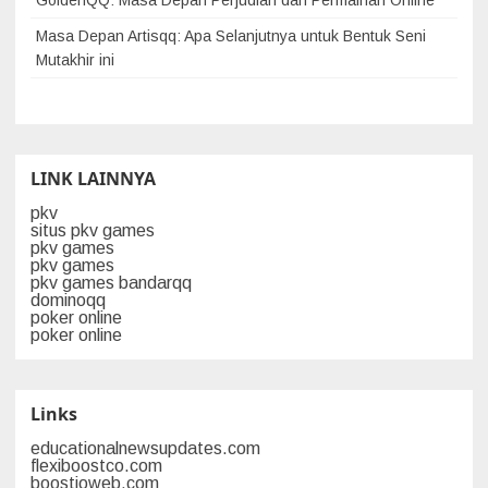
GoldenQQ: Masa Depan Perjudian dan Permainan Online
Masa Depan Artisqq: Apa Selanjutnya untuk Bentuk Seni
Mutakhir ini
LINK LAINNYA
pkv
situs pkv games
pkv games
pkv games
pkv games bandarqq
dominoqq
poker online
poker online
Links
educationalnewsupdates.com
flexiboostco.com
boostioweb.com