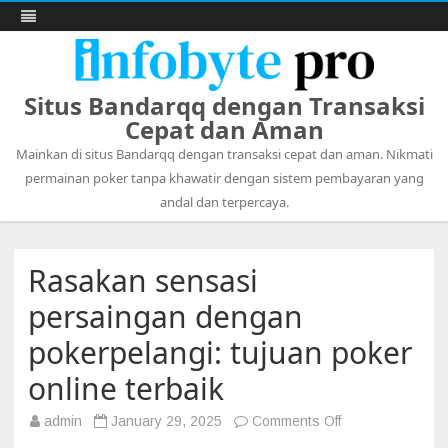
Situs Bandarqq dengan Transaksi
Cepat dan Aman
Mainkan di situs Bandarqq dengan transaksi cepat dan aman. Nikmati
permainan poker tanpa khawatir dengan sistem pembayaran yang
andal dan terpercaya.
Skip
to
content
Rasakan sensasi
persaingan dengan
pokerpelangi: tujuan poker
online terbaik
on
admin
January 29, 2025
Comments Off
Rasakan