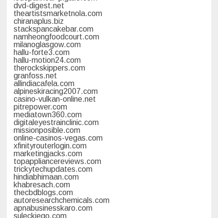
dvd-digest.net
theartistsmarketnola.com
chiranaplus.biz
stackspancakebar.com
namheongfoodcourt.com
milanoglasgow.com
hallu-forte3.com
hallu-motion24.com
therockskippers.com
granfoss.net
allindiacafela.com
alpineskiracing2007.com
casino-vulkan-online.net
pitrepower.com
mediatown360.com
digitaleyestrainclinic.com
missionposible.com
online-casinos-vegas.com
xfinityrouterlogin.com
marketingjacks.com
topappliancereviews.com
trickytechupdates.com
hindiabhimaan.com
khabresach.com
thecbdblogs.com
autoresearchchemicals.com
apnabusinesskaro.com
suleckiego.com