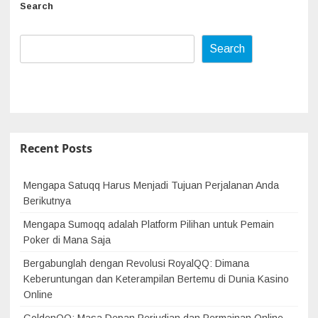
Search
Search
Recent Posts
Mengapa Satuqq Harus Menjadi Tujuan Perjalanan Anda
Berikutnya
Mengapa Sumoqq adalah Platform Pilihan untuk Pemain
Poker di Mana Saja
Bergabunglah dengan Revolusi RoyalQQ: Dimana
Keberuntungan dan Keterampilan Bertemu di Dunia Kasino
Online