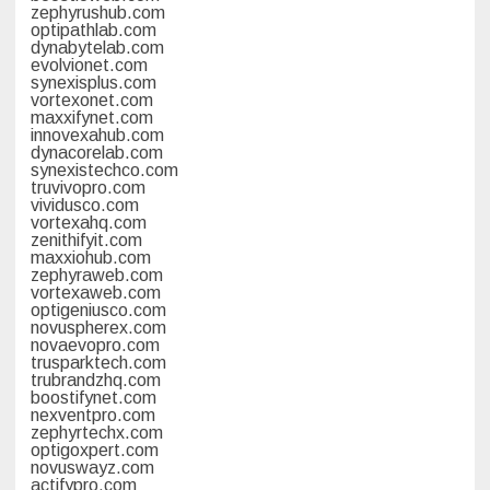
zephyrushub.com
optipathlab.com
dynabytelab.com
evolvionet.com
synexisplus.com
vortexonet.com
maxxifynet.com
innovexahub.com
dynacorelab.com
synexistechco.com
truvivopro.com
vividusco.com
vortexahq.com
zenithifyit.com
maxxiohub.com
zephyraweb.com
vortexaweb.com
optigeniusco.com
novuspherex.com
novaevopro.com
trusparktech.com
trubrandzhq.com
boostifynet.com
nexventpro.com
zephyrtechx.com
optigoxpert.com
novuswayz.com
actifypro.com