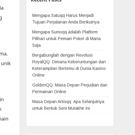
da
Mengapa Satuqq Harus Menjadi
g
Tujuan Perjalanan Anda Berikutnya
Mengapa Sumoqq adalah Platform
Pilihan untuk Pemain Poker di Mana
Saja
ama.
Bergabunglah dengan Revolusi
RoyalQQ: Dimana Keberuntungan dan
 unik
Keterampilan Bertemu di Dunia Kasino
Online
GoldenQQ: Masa Depan Perjudian dan
Permainan Online
in
Masa Depan Artisqq: Apa Selanjutnya
n
untuk Bentuk Seni Mutakhir ini
main