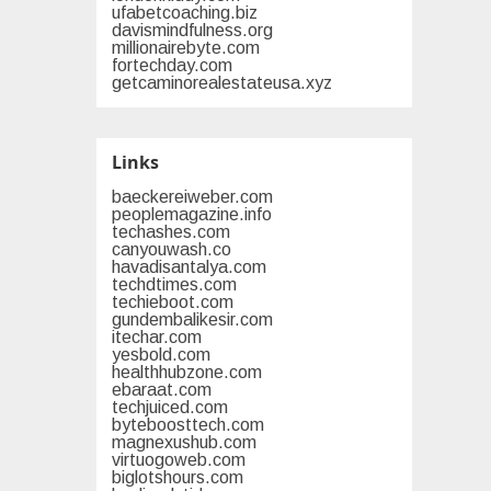
ufabetcoaching.biz
davismindfulness.org
millionairebyte.com
fortechday.com
getcaminorealestateusa.xyz
Links
baeckereiweber.com
peoplemagazine.info
techashes.com
canyouwash.co
havadisantalya.com
techdtimes.com
techieboot.com
gundembalikesir.com
itechar.com
yesbold.com
healthhubzone.com
ebaraat.com
techjuiced.com
byteboosttech.com
magnexushub.com
virtuogoweb.com
biglotshours.com