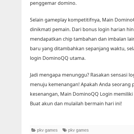
penggemar domino.
Selain gameplay kompetitifnya, Main Domin
dinikmati pemain. Dari bonus login harian h
mendapatkan chip tambahan dan imbalan lainn
baru yang ditambahkan sepanjang waktu, sel
login DominoQQ utama.
Jadi mengapa menunggu? Rasakan sensasi log
menuju kemenangan! Apakah Anda seorang pr
kesenangan, Main DominoQQ Login memiliki 
Buat akun dan mulailah bermain hari ini!
pkv games
pkv games