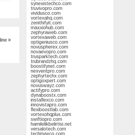
synexistechco.com
truvivopro.com
vividusco.com
vortexahq.com
zenithifyit.com
maxxiohub.com
zephyraweb.com
vortexaweb.com
line
optigeniusco.com
novuspherex.com
novaevopro.com
trusparktech.com
trubrandzhq.com
boostifynet.com
nexventpro.com
zephyrtechx.com
optigoxpert.com
novuswayz.com
actifypro.com
dynaboostx.com
instaflexco.com
innovistapro.com
flexiboostlab.com
vortexohqplus.com
swiftiopro.com
hamilelikbelirtisi.net
versalotech.com
techmaxco.com