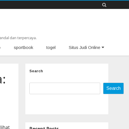
ndal dan terpercaya.
Skip
o
sportbook
togel
Situs Judi Online
to
content
Search
:
Search
lihat
Recent Posts