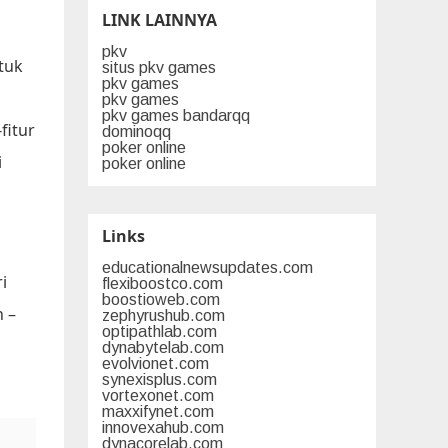
LINK LAINNYA
pkv
tuk
situs pkv games
pkv games
pkv games
pkv games bandarqq
fitur
dominoqq
poker online
i
poker online
Links
educationalnewsupdates.com
i
flexiboostco.com
boostioweb.com
 –
zephyrushub.com
optipathlab.com
dynabytelab.com
evolvionet.com
synexisplus.com
vortexonet.com
maxxifynet.com
innovexahub.com
dynacorelab.com