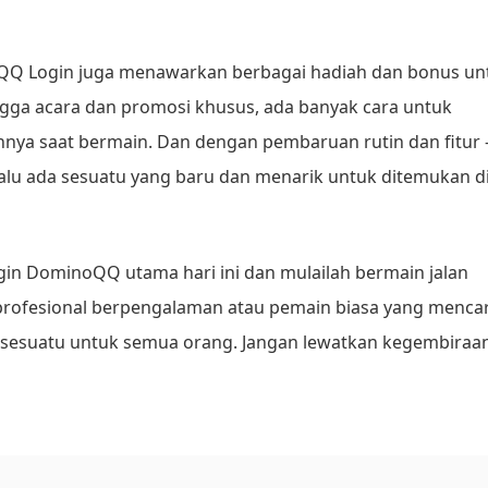
oQQ Login juga menawarkan berbagai hadiah dan bonus un
ingga acara dan promosi khusus, ada banyak cara untuk
ya saat bermain. Dan dengan pembaruan rutin dan fitur -
alu ada sesuatu yang baru dan menarik untuk ditemukan d
in DominoQQ utama hari ini dan mulailah bermain jalan
ofesional berpengalaman atau pemain biasa yang mencar
sesuatu untuk semua orang. Jangan lewatkan kegembiraan