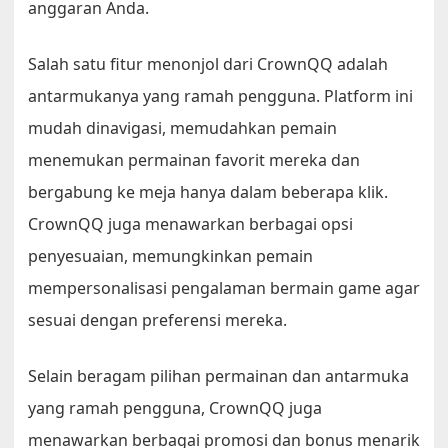
anggaran Anda.
Salah satu fitur menonjol dari CrownQQ adalah
antarmukanya yang ramah pengguna. Platform ini
mudah dinavigasi, memudahkan pemain
menemukan permainan favorit mereka dan
bergabung ke meja hanya dalam beberapa klik.
CrownQQ juga menawarkan berbagai opsi
penyesuaian, memungkinkan pemain
mempersonalisasi pengalaman bermain game agar
sesuai dengan preferensi mereka.
Selain beragam pilihan permainan dan antarmuka
yang ramah pengguna, CrownQQ juga
menawarkan berbagai promosi dan bonus menarik