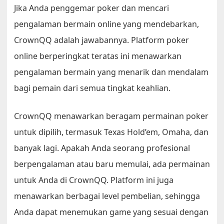
di
Jika Anda penggemar poker dan mencari
Platform
Peringkat
pengalaman bermain online yang mendebarkan,
Teratas
CrownQQ
CrownQQ adalah jawabannya. Platform poker
online berperingkat teratas ini menawarkan
pengalaman bermain yang menarik dan mendalam
bagi pemain dari semua tingkat keahlian.
CrownQQ menawarkan beragam permainan poker
untuk dipilih, termasuk Texas Hold’em, Omaha, dan
banyak lagi. Apakah Anda seorang profesional
berpengalaman atau baru memulai, ada permainan
untuk Anda di CrownQQ. Platform ini juga
menawarkan berbagai level pembelian, sehingga
Anda dapat menemukan game yang sesuai dengan