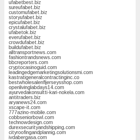
ufabetbest.biz
sureufabet.biz
customufabet.biz
storyufabet.biz
epicufabet.biz
crystalufabet.biz
ufabetok.biz
everufabet.biz
crowdufabet.biz
buildufabet.biz
alltransportnews.com
fashiontrandsnews.com
bbcreporters.com
cryptocasinoguid.com
leadingedgemarketingsolutionsmi.com
kastratigeneralcontractinginc.co
bestwholesalenfljerseysshop.com
openlivinglabdays14.com
ayurvedakonsultti-kari-nokela.com
antitraders.biz
aryanews24.com
xscape-it.com
777azino-mobile.com
cobbseniorbowl.com
technowdesign.com
durexsecurityandshipping.com
cityroofingandplannig.com
ivdabergasa.com