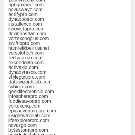
optigoxpert.com
novuswayz.com
actifypro.com
dynaboostx.com
instaflexco.com
innovistapro.com
flexiboostlab.com
vortexohqplus.com
swiftiopro.com
hamilelikbelirtisi.net
versalotech.com
techmaxco.com
exceedolab.com
activaxio.com
dynabytesco.com
stylegurupro.com
datawizardslab.com
cubiqio.com
geeklifechronicle.com
infospherepro.com
foodiesavorpro.com
vortexohq.com
epicadventurepro.com
insightwavelab.com
lifeexplorerpro.com
novusgo.com
bytestormpro.com
wanderlustchrono.com