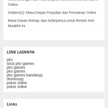
Online
GoldenQQ: Masa Depan Perjudian dan Permainan Online
Masa Depan Artisqq: Apa Selanjutnya untuk Bentuk Seni
Mutakhir ini
LINK LAINNYA
pkv
situs pkv games
pkv games
pkv games
pkv games bandarqq
dominoqq
poker online
poker online
Links