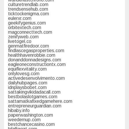
culturetrendlab.com
trendsensehub.com
ticktockenigma.com
eulerxr.com
geekifygenius.com
orbitextech.com
magconnecttech.com
zenifyweb.com
livetogel.co
genmatfiredoor.com
findlascegasproperties.com
healthhavenrobbie.com
donanddonnadesigns.com
eagleoneconstructiontx.com
equiflexvitality.com
onlylovesg.com
activedesenvolvimento.com
dailyhubpages.com
idnplaysbobet.com
sattakingvikidadacall.com
bestbolaslotgames.com
sattamatkafixedgamehere.com
entrepreneurguardian.com
hibaby.info
paperwashington.com
weedemup.com
bestchancecasino.com
bilalliaqat.com