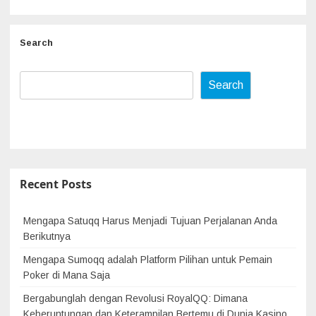
Search
Search
Recent Posts
Mengapa Satuqq Harus Menjadi Tujuan Perjalanan Anda
Berikutnya
Mengapa Sumoqq adalah Platform Pilihan untuk Pemain
Poker di Mana Saja
Bergabunglah dengan Revolusi RoyalQQ: Dimana
Keberuntungan dan Keterampilan Bertemu di Dunia Kasino