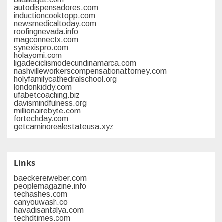
autodispensadores.com
inductioncooktopp.com
newsmedicaltoday.com
roofingnevada.info
magconnectx.com
synexispro.com
holayomi.com
ligadeciclismodecundinamarca.com
nashvilleworkerscompensationattorney.com
holyfamilycathedralschool.org
londonkiddy.com
ufabetcoaching.biz
davismindfulness.org
millionairebyte.com
fortechday.com
getcaminorealestateusa.xyz
Links
baeckereiweber.com
peoplemagazine.info
techashes.com
canyouwash.co
havadisantalya.com
techdtimes.com