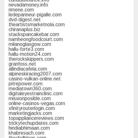
nevadamoney.info
rimene.com
ledepanneur-pigalle.com
dvd-digest.net
theartistsmarketnola.com
chiranaplus.biz
stackspancakebar.com
namheongfoodcourt.com
milanoglasgow.com
hallu-forte3.com
hallu-motion24.com
therockskippers.com
granfoss.net
allindiacafela.com
alpineskiracing2007.com
casino-vulkan-online.net
pitrepower.com
mediatown360.com
digitaleyestrainclinic.com
missionposible.com
online-casinos-vegas.com
xfinityrouterlogin.com
marketingjacks.com
topappliancereviews.com
trickytechupdates.com
hindiabhimaan.com
khabresach.com
thecbdblogs.com