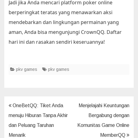
Jadi jika Anda mencari platform poker online
berperingkat teratas yang menawarkan aksi
mendebarkan dan lingkungan permainan yang
aman, Anda bisa mengunjungi CrownQQ. Daftar
hari ini dan rasakan sendiri keseruannya!
pkv games
pkv games
Post
OneBetQQ: Tiket Anda
Menjelajahi Keuntungan
navigation
menuju Hiburan Tanpa Akhir
Bergabung dengan
dan Peluang Taruhan
Komunitas Game Online
Menarik
MemberQQ