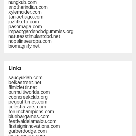
nungkub.com
anotherindian.com
xylemcider.com
taniaetiago.com
juzfitketo.com
pasomaga.com
impactgardencbdgummies.org
naturesstimulantcbd.net
nopalinaeuropa.com
biomagnify.net
Links
saucyukiah.com
beikastreet.net
filmizlettir.net
ourmultiworlds.com
cooncreekclub.org
pegpufftimes.com
celestia-arts.com
forumchampions.com
bluebargames.com
festivaldelamalou.com
firstsigninnovations.com
garberdodge.com
swim-wears.com