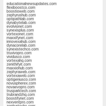
educationalnewsupdates.com
flexiboostco.com
boostioweb.com
zephyrushub.com
optipathlab.com
dynabytelab.com
evolvionet.com
synexisplus.com
vortexonet.com
maxxifynet.com
innovexahub.com
dynacorelab.com
synexistechco.com
truvivopro.com
vividusco.com
vortexahq.com
zenithifyit.com
maxxiohub.com
zephyraweb.com
vortexaweb.com
optigeniusco.com
novuspherex.com
novaevopro.com
trusparktech.com
trubrandzhq.com
boostifynet.com
nexventpro.com
zephyrtechx.com