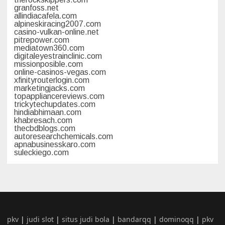
granfoss.net
allindiacafela.com
alpineskiracing2007.com
casino-vulkan-online.net
pitrepower.com
mediatown360.com
digitaleyestrainclinic.com
missionposible.com
online-casinos-vegas.com
xfinityrouterlogin.com
marketingjacks.com
topappliancereviews.com
trickytechupdates.com
hindiabhimaan.com
khabresach.com
thecbdblogs.com
autoresearchchemicals.com
apnabusinesskaro.com
suleckiego.com
pkv
|
judi slot
|
situs judi bola
|
bandarqq
|
dominoqq
|
pkv