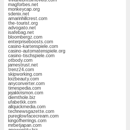
magforbes.net
monkeycap.org
sdenix.net
amarinhillcrest.com
the-tourist.org
advogato.net
isafebag.net
bloombergz.com
enterpriseboosts.com
casino-kartenspiele.com
casino-automatenspiele.org
casino-tischspiele.com
otbody.com
jamestrust.net
trenz24.com
skipworking.com
loizbeauty.com
anyconverter.com
timespedia.com
jejakkrismon.com
diemthole.biz
ufabetkk.com
allquickmedia.com
technewsgazette.com
pureglowfacecream.com
kingofherrings.com
mrbetjapan.com
anewentity.biz