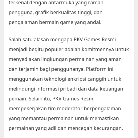
terkenal dengan antarmuka yang ramah
pengguna, grafik berkualitas tinggi, dan
pengalaman bermain game yang andal.
Salah satu alasan mengapa PKV Games Resmi
menjadi begitu populer adalah komitmennya untuk
menyediakan lingkungan permainan yang aman
dan terjamin bagi penggunanya. Platform ini
menggunakan teknologi enkripsi canggih untuk
melindungi informasi pribadi dan data keuangan
pemain. Selain itu, PKV Games Resmi
mempekerjakan tim moderator berpengalaman
yang memantau permainan untuk memastikan
permainan yang adil dan mencegah kecurangan.