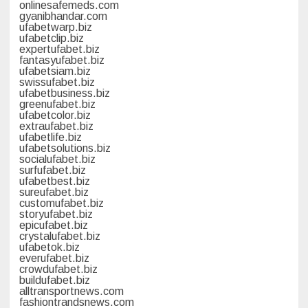
onlinesafemeds.com
gyanibhandar.com
ufabetwarp.biz
ufabetclip.biz
expertufabet.biz
fantasyufabet.biz
ufabetsiam.biz
swissufabet.biz
ufabetbusiness.biz
greenufabet.biz
ufabetcolor.biz
extraufabet.biz
ufabetlife.biz
ufabetsolutions.biz
socialufabet.biz
surfufabet.biz
ufabetbest.biz
sureufabet.biz
customufabet.biz
storyufabet.biz
epicufabet.biz
crystalufabet.biz
ufabetok.biz
everufabet.biz
crowdufabet.biz
buildufabet.biz
alltransportnews.com
fashiontrandsnews.com