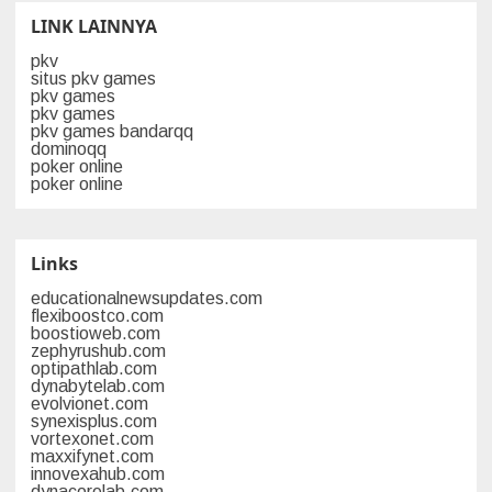
LINK LAINNYA
pkv
situs pkv games
pkv games
pkv games
pkv games bandarqq
dominoqq
poker online
poker online
Links
educationalnewsupdates.com
flexiboostco.com
boostioweb.com
zephyrushub.com
optipathlab.com
dynabytelab.com
evolvionet.com
synexisplus.com
vortexonet.com
maxxifynet.com
innovexahub.com
dynacorelab.com