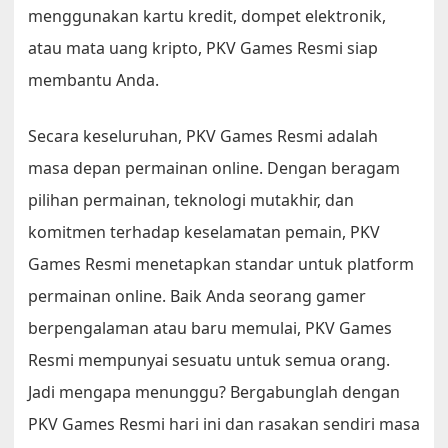
menggunakan kartu kredit, dompet elektronik,
atau mata uang kripto, PKV Games Resmi siap
membantu Anda.
Secara keseluruhan, PKV Games Resmi adalah
masa depan permainan online. Dengan beragam
pilihan permainan, teknologi mutakhir, dan
komitmen terhadap keselamatan pemain, PKV
Games Resmi menetapkan standar untuk platform
permainan online. Baik Anda seorang gamer
berpengalaman atau baru memulai, PKV Games
Resmi mempunyai sesuatu untuk semua orang.
Jadi mengapa menunggu? Bergabunglah dengan
PKV Games Resmi hari ini dan rasakan sendiri masa