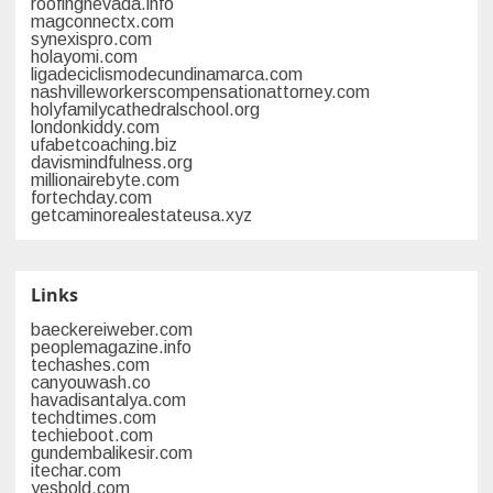
roofingnevada.info
magconnectx.com
synexispro.com
holayomi.com
ligadeciclismodecundinamarca.com
nashvilleworkerscompensationattorney.com
holyfamilycathedralschool.org
londonkiddy.com
ufabetcoaching.biz
davismindfulness.org
millionairebyte.com
fortechday.com
getcaminorealestateusa.xyz
Links
baeckereiweber.com
peoplemagazine.info
techashes.com
canyouwash.co
havadisantalya.com
techdtimes.com
techieboot.com
gundembalikesir.com
itechar.com
yesbold.com