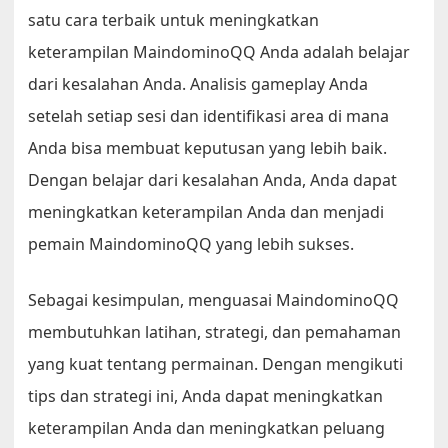
satu cara terbaik untuk meningkatkan
keterampilan MaindominoQQ Anda adalah belajar
dari kesalahan Anda. Analisis gameplay Anda
setelah setiap sesi dan identifikasi area di mana
Anda bisa membuat keputusan yang lebih baik.
Dengan belajar dari kesalahan Anda, Anda dapat
meningkatkan keterampilan Anda dan menjadi
pemain MaindominoQQ yang lebih sukses.
Sebagai kesimpulan, menguasai MaindominoQQ
membutuhkan latihan, strategi, dan pemahaman
yang kuat tentang permainan. Dengan mengikuti
tips dan strategi ini, Anda dapat meningkatkan
keterampilan Anda dan meningkatkan peluang