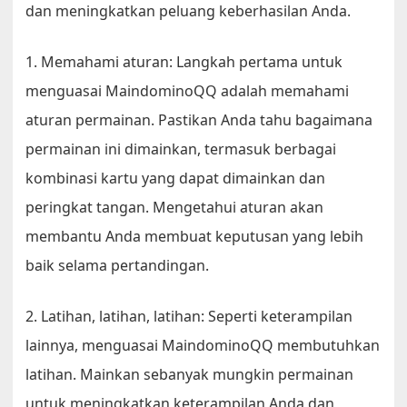
dan meningkatkan peluang keberhasilan Anda.
1. Memahami aturan: Langkah pertama untuk
menguasai MaindominoQQ adalah memahami
aturan permainan. Pastikan Anda tahu bagaimana
permainan ini dimainkan, termasuk berbagai
kombinasi kartu yang dapat dimainkan dan
peringkat tangan. Mengetahui aturan akan
membantu Anda membuat keputusan yang lebih
baik selama pertandingan.
2. Latihan, latihan, latihan: Seperti keterampilan
lainnya, menguasai MaindominoQQ membutuhkan
latihan. Mainkan sebanyak mungkin permainan
untuk meningkatkan keterampilan Anda dan