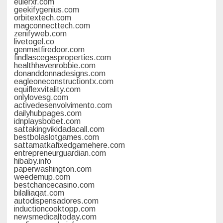
eulerxr.com
geekifygenius.com
orbitextech.com
magconnecttech.com
zenifyweb.com
livetogel.co
genmatfiredoor.com
findlascegasproperties.com
healthhavenrobbie.com
donanddonnadesigns.com
eagleoneconstructiontx.com
equiflexvitality.com
onlylovesg.com
activedesenvolvimento.com
dailyhubpages.com
idnplaysbobet.com
sattakingvikidadacall.com
bestbolaslotgames.com
sattamatkafixedgamehere.com
entrepreneurguardian.com
hibaby.info
paperwashington.com
weedemup.com
bestchancecasino.com
bilalliaqat.com
autodispensadores.com
inductioncooktopp.com
newsmedicaltoday.com