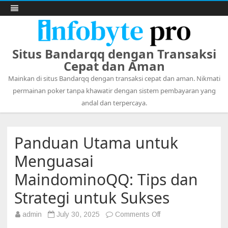
Situs Bandarqq dengan Transaksi
Cepat dan Aman
Mainkan di situs Bandarqq dengan transaksi cepat dan aman. Nikmati
permainan poker tanpa khawatir dengan sistem pembayaran yang
andal dan terpercaya.
Skip
to
content
Panduan Utama untuk
Menguasai
MaindominoQQ: Tips dan
Strategi untuk Sukses
on
admin
July 30, 2025
Comments Off
Panduan