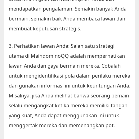
mendapatkan pengalaman. Semakin banyak Anda
bermain, semakin baik Anda membaca lawan dan
membuat keputusan strategis.
3. Perhatikan lawan Anda: Salah satu strategi
utama di MaindominoQQ adalah memperhatikan
lawan Anda dan gaya bermain mereka. Cobalah
untuk mengidentifikasi pola dalam perilaku mereka
dan gunakan informasi ini untuk keuntungan Anda.
Misalnya, jika Anda melihat bahwa seorang pemain
selalu mengangkat ketika mereka memiliki tangan
yang kuat, Anda dapat menggunakan ini untuk
menggertak mereka dan memenangkan pot.