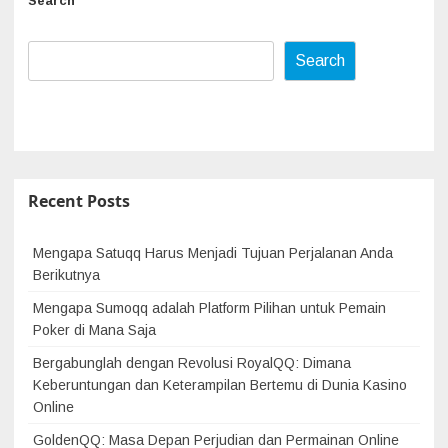
Search
Search
Recent Posts
Mengapa Satuqq Harus Menjadi Tujuan Perjalanan Anda
Berikutnya
Mengapa Sumoqq adalah Platform Pilihan untuk Pemain
Poker di Mana Saja
Bergabunglah dengan Revolusi RoyalQQ: Dimana
Keberuntungan dan Keterampilan Bertemu di Dunia Kasino
Online
GoldenQQ: Masa Depan Perjudian dan Permainan Online