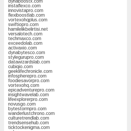
dynaboostx.com
instaflexco.com
innovistapro.com
flexiboostlab.com
vortexohqplus.com
swiftiopro.com
hamilelikbelirtisi.net
versalotech.com
techmaxco.com
exceedolab.com
activaxio.com
dynabytesco.com
stylegurupro.com
datawizardslab.com
cubiqio.com
geeklifechronicle.com
infospherepro.com
foodiesavorpro.com
vortexohq.com
epicadventurepro.com
insightwavelab.com
lifeexplorerpro.com
novusgo.com
bytestormpro.com
wanderlustchrono.com
culturetrendlab.com
trendsensehub.com
ticktockenigma.com