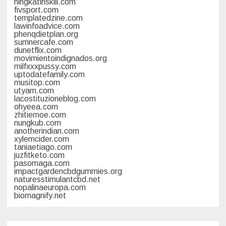
ningkatinskill.com
fivsport.com
templatedzine.com
lawinfoadvice.com
phenqdietplan.org
sumnercafe.com
dunetflix.com
movimientoindignados.org
milfxxxpussy.com
uptodatefamily.com
musitop.com
utyam.com
lacostituzioneblog.com
ohyeea.com
zhitiemoe.com
nungkub.com
anotherindian.com
xylemcider.com
taniaetiago.com
juzfitketo.com
pasomaga.com
impactgardencbdgummies.org
naturesstimulantcbd.net
nopalinaeuropa.com
biomagnify.net