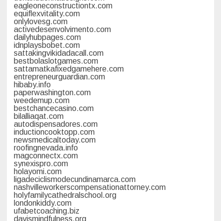
eagleoneconstructiontx.com
equiflexvitality.com
onlylovesg.com
activedesenvolvimento.com
dailyhubpages.com
idnplaysbobet.com
sattakingvikidadacall.com
bestbolaslotgames.com
sattamatkafixedgamehere.com
entrepreneurguardian.com
hibaby.info
paperwashington.com
weedemup.com
bestchancecasino.com
bilalliaqat.com
autodispensadores.com
inductioncooktopp.com
newsmedicaltoday.com
roofingnevada.info
magconnectx.com
synexispro.com
holayomi.com
ligadeciclismodecundinamarca.com
nashvilleworkerscompensationattorney.com
holyfamilycathedralschool.org
londonkiddy.com
ufabetcoaching.biz
davismindfulness.org