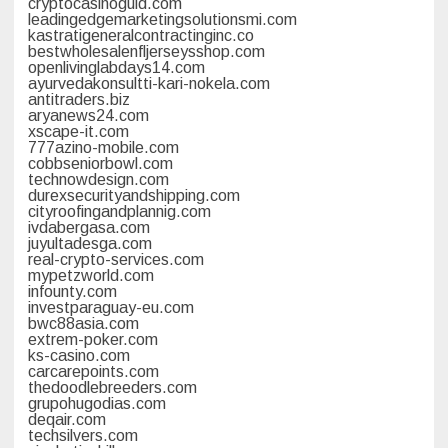
cryptocasinoguid.com
leadingedgemarketingsolutionsmi.com
kastratigeneralcontractinginc.co
bestwholesalenfljerseysshop.com
openlivinglabdays14.com
ayurvedakonsultti-kari-nokela.com
antitraders.biz
aryanews24.com
xscape-it.com
777azino-mobile.com
cobbseniorbowl.com
technowdesign.com
durexsecurityandshipping.com
cityroofingandplannig.com
ivdabergasa.com
juyultadesga.com
real-crypto-services.com
mypetzworld.com
infounty.com
investparaguay-eu.com
bwc88asia.com
extrem-poker.com
ks-casino.com
carcarepoints.com
thedoodlebreeders.com
grupohugodias.com
deqair.com
techsilvers.com