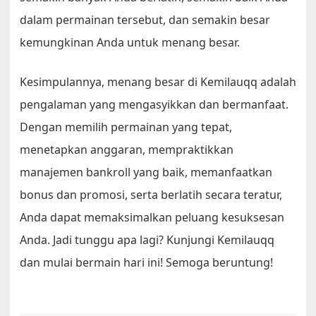
dalam permainan tersebut, dan semakin besar
kemungkinan Anda untuk menang besar.
Kesimpulannya, menang besar di Kemilauqq adalah
pengalaman yang mengasyikkan dan bermanfaat.
Dengan memilih permainan yang tepat,
menetapkan anggaran, mempraktikkan
manajemen bankroll yang baik, memanfaatkan
bonus dan promosi, serta berlatih secara teratur,
Anda dapat memaksimalkan peluang kesuksesan
Anda. Jadi tunggu apa lagi? Kunjungi Kemilauqq
dan mulai bermain hari ini! Semoga beruntung!