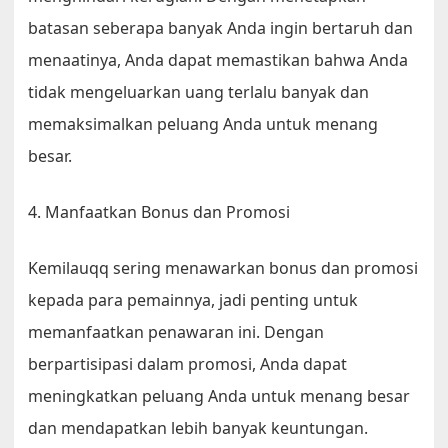
batasan seberapa banyak Anda ingin bertaruh dan
menaatinya, Anda dapat memastikan bahwa Anda
tidak mengeluarkan uang terlalu banyak dan
memaksimalkan peluang Anda untuk menang
besar.
4. Manfaatkan Bonus dan Promosi
Kemilauqq sering menawarkan bonus dan promosi
kepada para pemainnya, jadi penting untuk
memanfaatkan penawaran ini. Dengan
berpartisipasi dalam promosi, Anda dapat
meningkatkan peluang Anda untuk menang besar
dan mendapatkan lebih banyak keuntungan.