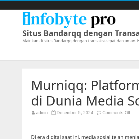
Situs Bandarqq dengan Trans
Mainkan di situs Bandarqq dengan transaksi cepat dan aman.
Murniqq: Platfo
di Dunia Media So
on
admin
December 5, 2024
Comments Off
Murn
Plat
yan
Mem
Gejo
Di era digital saat ini, media sosial telah me
di