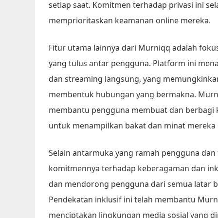
setiap saat. Komitmen terhadap privasi ini 
memprioritaskan keamanan online mereka.
Fitur utama lainnya dari Murniqq adalah f
yang tulus antar pengguna. Platform ini menaw
dan streaming langsung, yang memungkinkan p
membentuk hubungan yang bermakna. Murniq
membantu pengguna membuat dan berbagi ko
untuk menampilkan bakat dan minat mereka k
Selain antarmuka yang ramah pengguna dan fi
komitmennya terhadap keberagaman dan inkl
dan mendorong pengguna dari semua latar be
Pendekatan inklusif ini telah membantu Murn
menciptakan lingkungan media sosial yang di