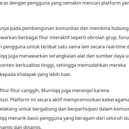
selaras dengan pengguna yang semakin mencari platform ya
okusnya pada pembangunan komunitas dan membina hubun
arkan berbagai fitur interaktif seperti obrolan grup, for
engguna untuk terlibat satu sama lain secara real-time 
q juga menawarkan serangkaian alat dan sumber daya u
nten berkualitas tinggi, sehingga memudahkan mereka
epada khalayak yang lebih luas.
tur-fitur canggih, Murniqq juga menonjol karena
usi. Platform ini secara aktif mempromosikan keberagam
lakang untuk bergabung dan berpartisipasi dalam komuni
iqq menarik basis pengguna yang beragam dari seluruh du
namis dan dinamis.