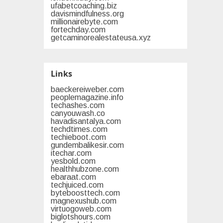
ufabetcoaching.biz
davismindfulness.org
millionairebyte.com
fortechday.com
getcaminorealestateusa.xyz
Links
baeckereiweber.com
peoplemagazine.info
techashes.com
canyouwash.co
havadisantalya.com
techdtimes.com
techieboot.com
gundembalikesir.com
itechar.com
yesbold.com
healthhubzone.com
ebaraat.com
techjuiced.com
byteboosttech.com
magnexushub.com
virtuogoweb.com
biglotshours.com