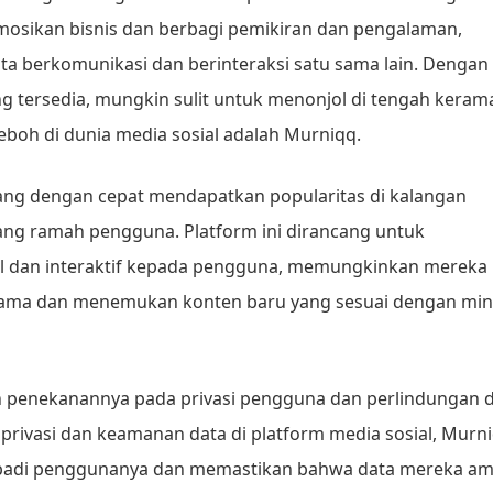
a
sikan bisnis dan berbagi pemikiran dan pengalaman,
ia
al
kita berkomunikasi dan berinteraksi satu sama lain. Dengan
g tersedia, mungkin sulit untuk menonjol di tengah keram
boh di dunia media sosial adalah Murniqq.
yang dengan cepat mendapatkan popularitas di kalangan
ang ramah pengguna. Platform ini dirancang untuk
l dan interaktif kepada pengguna, memungkinkan mereka
 sama dan menemukan konten baru yang sesuai dengan min
ah penekanannya pada privasi pengguna dan perlindungan d
rivasi dan keamanan data di platform media sosial, Murn
ribadi penggunanya dan memastikan bahwa data mereka a