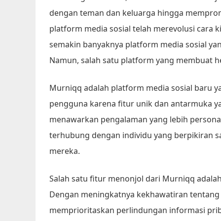
Duni
dengan teman dan keluarga hingga mempromo
Med
Sosi
platform media sosial telah merevolusi cara 
semakin banyaknya platform media sosial yan
Namun, salah satu platform yang membuat he
Murniqq adalah platform media sosial baru 
pengguna karena fitur unik dan antarmuka y
menawarkan pengalaman yang lebih persona
terhubung dengan individu yang berpikiran
mereka.
Salah satu fitur menonjol dari Murniqq adal
Dengan meningkatnya kekhawatiran tentang p
memprioritaskan perlindungan informasi p