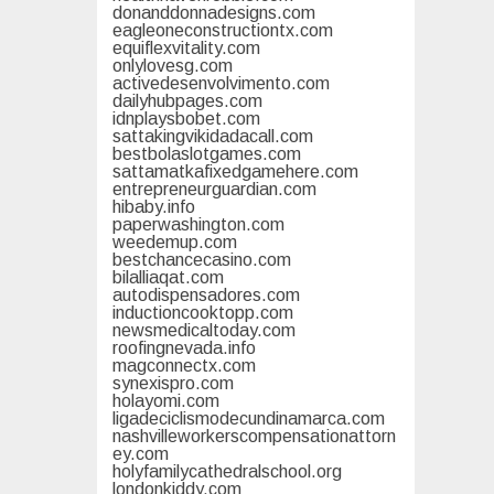
donanddonnadesigns.com
eagleoneconstructiontx.com
equiflexvitality.com
onlylovesg.com
activedesenvolvimento.com
dailyhubpages.com
idnplaysbobet.com
sattakingvikidadacall.com
bestbolaslotgames.com
sattamatkafixedgamehere.com
entrepreneurguardian.com
hibaby.info
paperwashington.com
weedemup.com
bestchancecasino.com
bilalliaqat.com
autodispensadores.com
inductioncooktopp.com
newsmedicaltoday.com
roofingnevada.info
magconnectx.com
synexispro.com
holayomi.com
ligadeciclismodecundinamarca.com
nashvilleworkerscompensationattorn
ey.com
holyfamilycathedralschool.org
londonkiddy.com