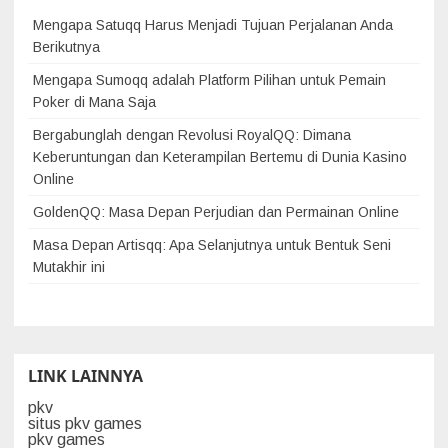
Mengapa Satuqq Harus Menjadi Tujuan Perjalanan Anda
Berikutnya
Mengapa Sumoqq adalah Platform Pilihan untuk Pemain
Poker di Mana Saja
Bergabunglah dengan Revolusi RoyalQQ: Dimana
Keberuntungan dan Keterampilan Bertemu di Dunia Kasino
Online
GoldenQQ: Masa Depan Perjudian dan Permainan Online
Masa Depan Artisqq: Apa Selanjutnya untuk Bentuk Seni
Mutakhir ini
LINK LAINNYA
pkv
situs pkv games
pkv games