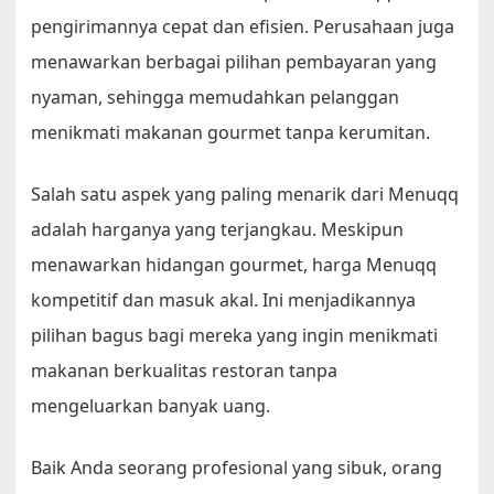
pengirimannya cepat dan efisien. Perusahaan juga
menawarkan berbagai pilihan pembayaran yang
nyaman, sehingga memudahkan pelanggan
menikmati makanan gourmet tanpa kerumitan.
Salah satu aspek yang paling menarik dari Menuqq
adalah harganya yang terjangkau. Meskipun
menawarkan hidangan gourmet, harga Menuqq
kompetitif dan masuk akal. Ini menjadikannya
pilihan bagus bagi mereka yang ingin menikmati
makanan berkualitas restoran tanpa
mengeluarkan banyak uang.
Baik Anda seorang profesional yang sibuk, orang