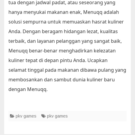
tua dengan jadwal padat, atau seseorang yang
hanya menyukai makanan enak, Menuqq adalah
solusi sempurna untuk memuaskan hasrat kuliner
Anda. Dengan beragam hidangan lezat, kualitas
terbaik, dan layanan pelanggan yang sangat baik,
Menuqq benar-benar menghadirkan kelezatan
kuliner tepat di depan pintu Anda. Ucapkan
selamat tinggal pada makanan dibawa pulang yang
membosankan dan sambut dunia kuliner baru
dengan Menuqq.
pkv games
pkv games