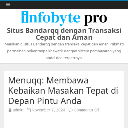
Situs Bandarqq dengan Transaksi
Cepat dan Aman
Mainkan di situs Bandarqq dengan transaksi cepat dan aman. Nikmati
permainan poker tanpa khawatir dengan sistem pembayaran yang
andal dan terpercaya.
Skip
to
content
Menuqq: Membawa
Kebaikan Masakan Tepat di
Depan Pintu Anda
on
admin
November 7, 2024
Comments Off
Menuqq:
Membawa
Kebaikan
Masakan