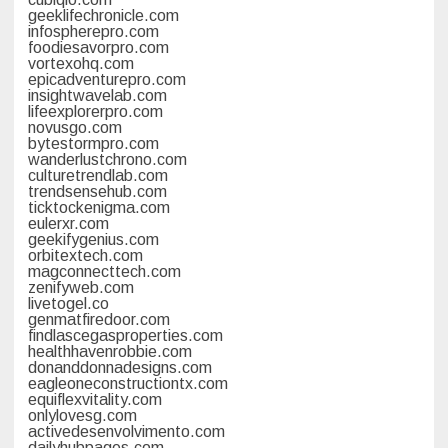
geeklifechronicle.com
infospherepro.com
foodiesavorpro.com
vortexohq.com
epicadventurepro.com
insightwavelab.com
lifeexplorerpro.com
novusgo.com
bytestormpro.com
wanderlustchrono.com
culturetrendlab.com
trendsensehub.com
ticktockenigma.com
eulerxr.com
geekifygenius.com
orbitextech.com
magconnecttech.com
zenifyweb.com
livetogel.co
genmatfiredoor.com
findlascegasproperties.com
healthhavenrobbie.com
donanddonnadesigns.com
eagleoneconstructiontx.com
equiflexvitality.com
onlylovesg.com
activedesenvolvimento.com
dailyhubpages.com