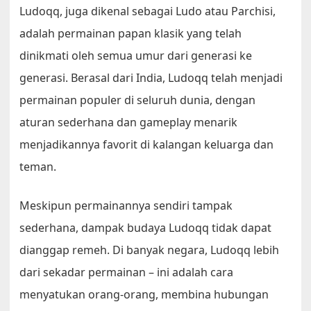
Melihat
Ludoqq, juga dikenal sebagai Ludo atau Parchisi,
Popularitas
Globalnya
adalah permainan papan klasik yang telah
dinikmati oleh semua umur dari generasi ke
generasi. Berasal dari India, Ludoqq telah menjadi
permainan populer di seluruh dunia, dengan
aturan sederhana dan gameplay menarik
menjadikannya favorit di kalangan keluarga dan
teman.
Meskipun permainannya sendiri tampak
sederhana, dampak budaya Ludoqq tidak dapat
dianggap remeh. Di banyak negara, Ludoqq lebih
dari sekadar permainan – ini adalah cara
menyatukan orang-orang, membina hubungan