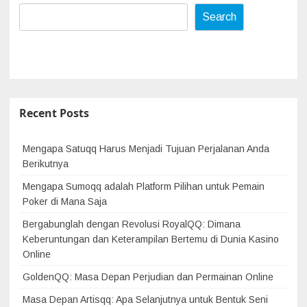
Search
Recent Posts
Mengapa Satuqq Harus Menjadi Tujuan Perjalanan Anda
Berikutnya
Mengapa Sumoqq adalah Platform Pilihan untuk Pemain
Poker di Mana Saja
Bergabunglah dengan Revolusi RoyalQQ: Dimana
Keberuntungan dan Keterampilan Bertemu di Dunia Kasino
Online
GoldenQQ: Masa Depan Perjudian dan Permainan Online
Masa Depan Artisqq: Apa Selanjutnya untuk Bentuk Seni