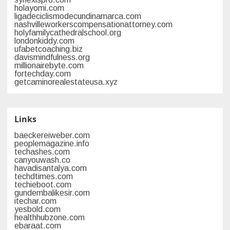
holayomi.com
ligadeciclismodecundinamarca.com
nashvilleworkerscompensationattorney.com
holyfamilycathedralschool.org
londonkiddy.com
ufabetcoaching.biz
davismindfulness.org
millionairebyte.com
fortechday.com
getcaminorealestateusa.xyz
Links
baeckereiweber.com
peoplemagazine.info
techashes.com
canyouwash.co
havadisantalya.com
techdtimes.com
techieboot.com
gundembalikesir.com
itechar.com
yesbold.com
healthhubzone.com
ebaraat.com