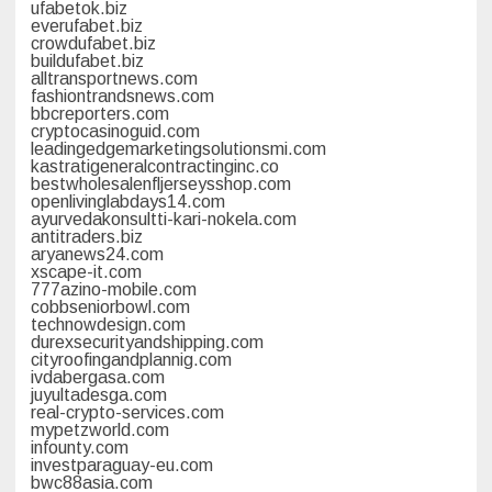
ufabetok.biz
everufabet.biz
crowdufabet.biz
buildufabet.biz
alltransportnews.com
fashiontrandsnews.com
bbcreporters.com
cryptocasinoguid.com
leadingedgemarketingsolutionsmi.com
kastratigeneralcontractinginc.co
bestwholesalenfljerseysshop.com
openlivinglabdays14.com
ayurvedakonsultti-kari-nokela.com
antitraders.biz
aryanews24.com
xscape-it.com
777azino-mobile.com
cobbseniorbowl.com
technowdesign.com
durexsecurityandshipping.com
cityroofingandplannig.com
ivdabergasa.com
juyultadesga.com
real-crypto-services.com
mypetzworld.com
infounty.com
investparaguay-eu.com
bwc88asia.com