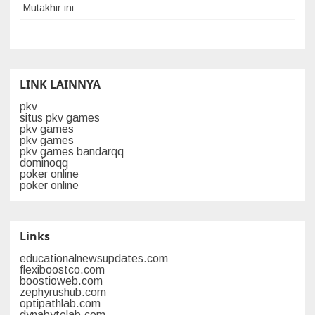
Mutakhir ini
LINK LAINNYA
pkv
situs pkv games
pkv games
pkv games
pkv games bandarqq
dominoqq
poker online
poker online
Links
educationalnewsupdates.com
flexiboostco.com
boostioweb.com
zephyrushub.com
optipathlab.com
dynabytelab.com