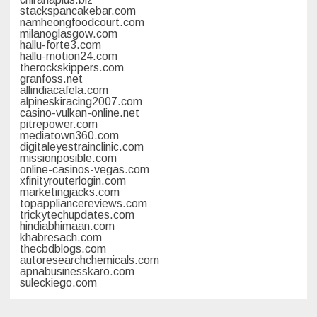
stackspancakebar.com
namheongfoodcourt.com
milanoglasgow.com
hallu-forte3.com
hallu-motion24.com
therockskippers.com
granfoss.net
allindiacafela.com
alpineskiracing2007.com
casino-vulkan-online.net
pitrepower.com
mediatown360.com
digitaleyestrainclinic.com
missionposible.com
online-casinos-vegas.com
xfinityrouterlogin.com
marketingjacks.com
topappliancereviews.com
trickytechupdates.com
hindiabhimaan.com
khabresach.com
thecbdblogs.com
autoresearchchemicals.com
apnabusinesskaro.com
suleckiego.com