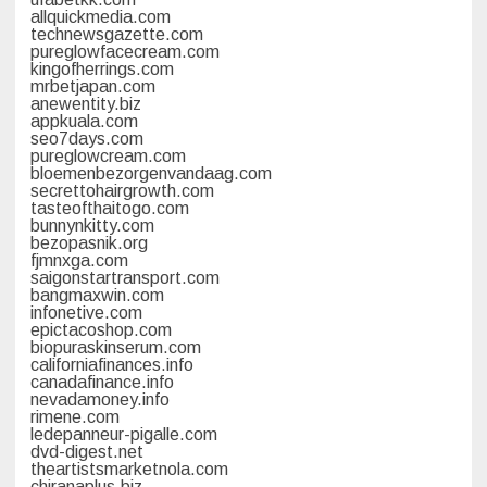
allquickmedia.com
technewsgazette.com
pureglowfacecream.com
kingofherrings.com
mrbetjapan.com
anewentity.biz
appkuala.com
seo7days.com
pureglowcream.com
bloemenbezorgenvandaag.com
secrettohairgrowth.com
tasteofthaitogo.com
bunnynkitty.com
bezopasnik.org
fjmnxga.com
saigonstartransport.com
bangmaxwin.com
infonetive.com
epictacoshop.com
biopuraskinserum.com
californiafinances.info
canadafinance.info
nevadamoney.info
rimene.com
ledepanneur-pigalle.com
dvd-digest.net
theartistsmarketnola.com
chiranaplus.biz