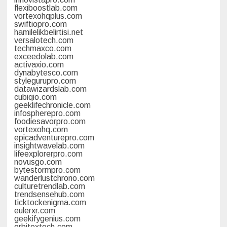
flexiboostlab.com
vortexohqplus.com
swiftiopro.com
hamilelikbelirtisi.net
versalotech.com
techmaxco.com
exceedolab.com
activaxio.com
dynabytesco.com
stylegurupro.com
datawizardslab.com
cubiqio.com
geeklifechronicle.com
infospherepro.com
foodiesavorpro.com
vortexohq.com
epicadventurepro.com
insightwavelab.com
lifeexplorerpro.com
novusgo.com
bytestormpro.com
wanderlustchrono.com
culturetrendlab.com
trendsensehub.com
ticktockenigma.com
eulerxr.com
geekifygenius.com
orbitextech.com