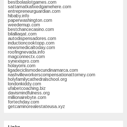
bestbolaslotgames.com
sattamatkafixedgamehere.com
entrepreneurguardian.com
hibaby.info
paperwashington.com
weedemup.com
bestchancecasino.com
bilalliaqat.com
autodispensadores.com
inductioncooktopp.com
newsmedicaltoday.com
roofingnevada.info
magconnectx.com
synexispro.com
holayomi.com
ligadeciclismodecundinamarca.com
nashvilleworkerscompensationattorney.com
holyfamilycathedralschool.org
londonkiddy.com
ufabetcoaching.biz
davismindfulness.org
millionairebyte.com
fortechday.com
getcaminorealestateusa.xyz