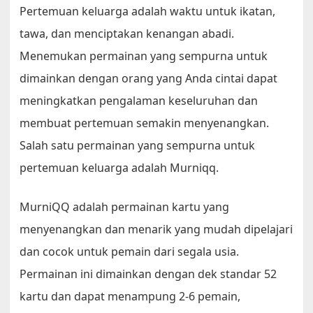
yang
Pertemuan keluarga adalah waktu untuk ikatan,
sempurna
untuk
tawa, dan menciptakan kenangan abadi.
pertemuan
keluarga
Menemukan permainan yang sempurna untuk
dimainkan dengan orang yang Anda cintai dapat
meningkatkan pengalaman keseluruhan dan
membuat pertemuan semakin menyenangkan.
Salah satu permainan yang sempurna untuk
pertemuan keluarga adalah Murniqq.
MurniQQ adalah permainan kartu yang
menyenangkan dan menarik yang mudah dipelajari
dan cocok untuk pemain dari segala usia.
Permainan ini dimainkan dengan dek standar 52
kartu dan dapat menampung 2-6 pemain,