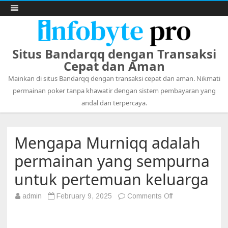
Situs Bandarqq dengan Transaksi
Cepat dan Aman
Mainkan di situs Bandarqq dengan transaksi cepat dan aman. Nikmati
permainan poker tanpa khawatir dengan sistem pembayaran yang
andal dan terpercaya.
Skip
to
content
Mengapa Murniqq adalah
permainan yang sempurna
untuk pertemuan keluarga
on
admin
February 9, 2025
Comments Off
Mengapa
Murniqq
adalah
permainan