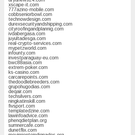
xscape-it.com
777azino-mobile.com
cobbseniorbowl.com
technowdesign.com
durexsecurityandshipping.com
cityroofingandplannig.com
ivdabergasa.com
juyultadesga.com
real-crypto-services.com
mypetzworld.com
infounty.com
investparaguay-eu.com
bwc88asia.com
extrem-poker.com
ks-casino.com
carcarepoints.com
thedoodlebreeders.com
grupohugodias.com
deqair.com
techsilvers.com
ningkatinskill.com
fivsport.com
templatedzine.com
lawinfoadvice.com
phenqdietplan.org
sumnercafe.com
dunetflix.com
movimientoindignados.org