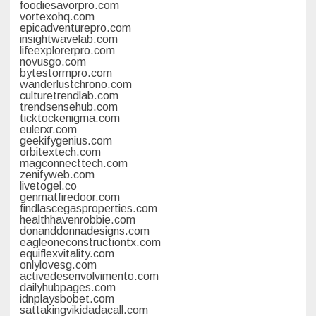
foodiesavorpro.com
vortexohq.com
epicadventurepro.com
insightwavelab.com
lifeexplorerpro.com
novusgo.com
bytestormpro.com
wanderlustchrono.com
culturetrendlab.com
trendsensehub.com
ticktockenigma.com
eulerxr.com
geekifygenius.com
orbitextech.com
magconnecttech.com
zenifyweb.com
livetogel.co
genmatfiredoor.com
findlascegasproperties.com
healthhavenrobbie.com
donanddonnadesigns.com
eagleoneconstructiontx.com
equiflexvitality.com
onlylovesg.com
activedesenvolvimento.com
dailyhubpages.com
idnplaysbobet.com
sattakingvikidadacall.com