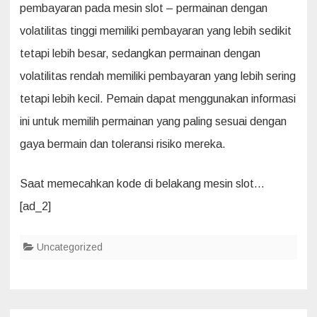
pembayaran pada mesin slot – permainan dengan
volatilitas tinggi memiliki pembayaran yang lebih sedikit
tetapi lebih besar, sedangkan permainan dengan
volatilitas rendah memiliki pembayaran yang lebih sering
tetapi lebih kecil. Pemain dapat menggunakan informasi
ini untuk memilih permainan yang paling sesuai dengan
gaya bermain dan toleransi risiko mereka.
Saat memecahkan kode di belakang mesin slot…
[ad_2]
Uncategorized