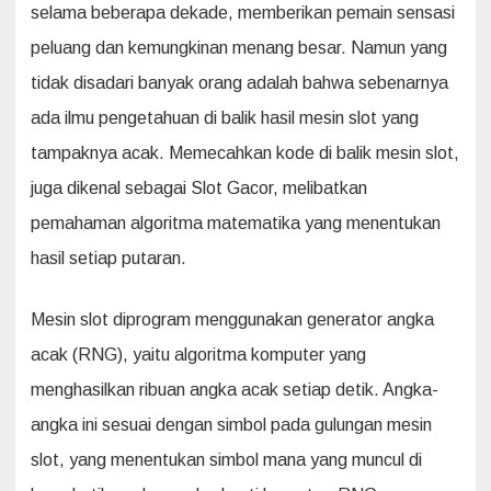
selama beberapa dekade, memberikan pemain sensasi
peluang dan kemungkinan menang besar. Namun yang
tidak disadari banyak orang adalah bahwa sebenarnya
ada ilmu pengetahuan di balik hasil mesin slot yang
tampaknya acak. Memecahkan kode di balik mesin slot,
juga dikenal sebagai Slot Gacor, melibatkan
pemahaman algoritma matematika yang menentukan
hasil setiap putaran.
Mesin slot diprogram menggunakan generator angka
acak (RNG), yaitu algoritma komputer yang
menghasilkan ribuan angka acak setiap detik. Angka-
angka ini sesuai dengan simbol pada gulungan mesin
slot, yang menentukan simbol mana yang muncul di