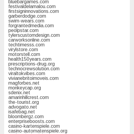
bluebargames.com
festivaldelamalou.com
firstsigninnovations.com
garberdodge.com
swim-wears.com
forgrantedmedia.com
peolpstar.com
tylerscustomdesign.com
carworksonline.com
techtimesss.com
virylstore.com
motorstell.com
health150years.com
prescriptions-drug.org
technocrewsolution.com
viraltokvibes.com
vivianebritoimoveis.com
magforbes.net
monkeycap.org
sdenix.net
amarinhillcrest.com
the-tourist.org
advogato.net
isafebag.net
bloombergz.com
enterpriseboosts.com
casino-kartenspiele.com
casino-automatenspiele.org