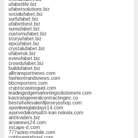
ufabetlife.biz
ufabetsolutions.biz
socialufabet.biz
surfufabet.biz
ufabetbest.biz
sureufabet.biz
customufabet.biz
storyufabet.biz
epicufabet.biz
crystalufabet.biz
ufabetok.biz
everufabet.biz
crowdufabet.biz
buildufabet.biz
alltransportnews.com
fashiontrandsnews.com
bbcreporters.com
cryptocasinoguid.com
leadingedgemarketingsolutionsmi.com
kastratigeneralcontractinginc.co
bestwholesalenfljerseysshop.com
openlivinglabdays14.com
ayurvedakonsultti-kari-nokela.com
antitraders.biz
aryanews24.com
xscape-it.com
777azino-mobile.com
cobbseniorbowl.com