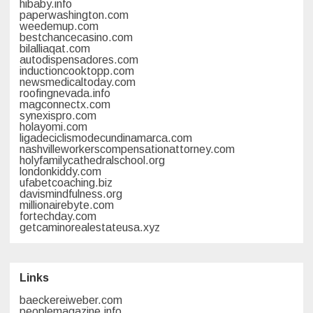
hibaby.info
paperwashington.com
weedemup.com
bestchancecasino.com
bilalliaqat.com
autodispensadores.com
inductioncooktopp.com
newsmedicaltoday.com
roofingnevada.info
magconnectx.com
synexispro.com
holayomi.com
ligadeciclismodecundinamarca.com
nashvilleworkerscompensationattorney.com
holyfamilycathedralschool.org
londonkiddy.com
ufabetcoaching.biz
davismindfulness.org
millionairebyte.com
fortechday.com
getcaminorealestateusa.xyz
Links
baeckereiweber.com
peoplemagazine.info