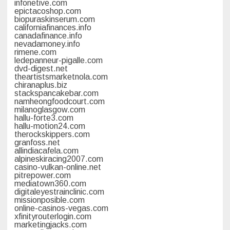
infonetive.com
epictacoshop.com
biopuraskinserum.com
californiafinances.info
canadafinance.info
nevadamoney.info
rimene.com
ledepanneur-pigalle.com
dvd-digest.net
theartistsmarketnola.com
chiranaplus.biz
stackspancakebar.com
namheongfoodcourt.com
milanoglasgow.com
hallu-forte3.com
hallu-motion24.com
therockskippers.com
granfoss.net
allindiacafela.com
alpineskiracing2007.com
casino-vulkan-online.net
pitrepower.com
mediatown360.com
digitaleyestrainclinic.com
missionposible.com
online-casinos-vegas.com
xfinityrouterlogin.com
marketingjacks.com