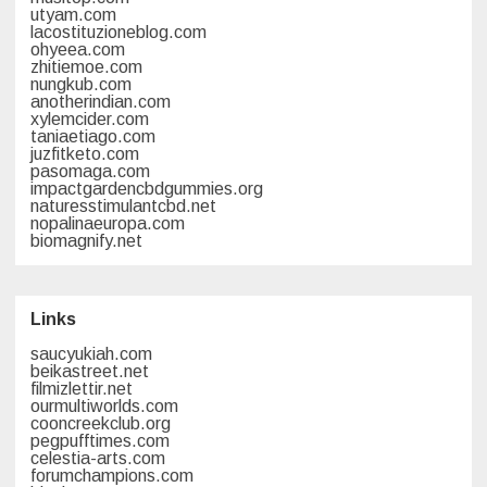
utyam.com
lacostituzioneblog.com
ohyeea.com
zhitiemoe.com
nungkub.com
anotherindian.com
xylemcider.com
taniaetiago.com
juzfitketo.com
pasomaga.com
impactgardencbdgummies.org
naturesstimulantcbd.net
nopalinaeuropa.com
biomagnify.net
Links
saucyukiah.com
beikastreet.net
filmizlettir.net
ourmultiworlds.com
cooncreekclub.org
pegpufftimes.com
celestia-arts.com
forumchampions.com