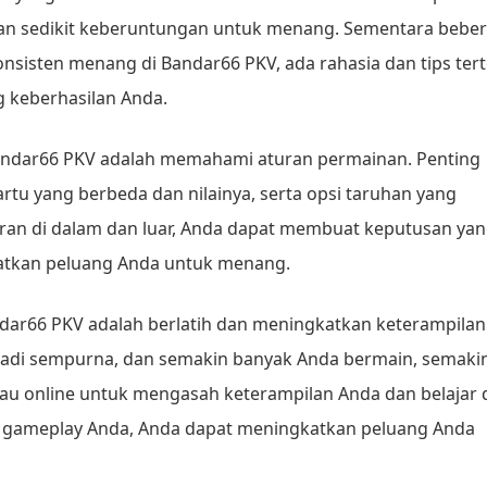
dar66
dan sedikit keberuntungan untuk menang. Sementara bebe
nsisten menang di Bandar66 PKV, ada rahasia dan tips ter
 keberhasilan Anda.
Bandar66 PKV adalah memahami aturan permainan. Penting
tu yang berbeda dan nilainya, serta opsi taruhan yang
ran di dalam dan luar, Anda dapat membuat keputusan ya
katkan peluang Anda untuk menang.
ndar66 PKV adalah berlatih dan meningkatkan keterampilan
njadi sempurna, dan semakin banyak Anda bermain, semaki
au online untuk mengasah keterampilan Anda dan belajar 
 gameplay Anda, Anda dapat meningkatkan peluang Anda