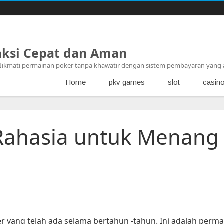
aksi Cepat dan Aman
 Nikmati permainan poker tanpa khawatir dengan sistem pembayaran yang a
Home
pkv games
slot
casin
ahasia untuk Menang
buka
i
asia
k
ang
 yang telah ada selama bertahun -tahun. Ini adalah perm