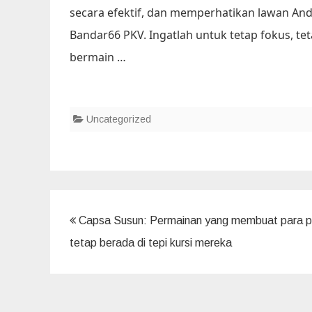
secara efektif, dan memperhatikan lawan An
Bandar66 PKV. Ingatlah untuk tetap fokus, tet
bermain …
Uncategorized
Post
Capsa Susun: Permainan yang membuat para 
navigation
tetap berada di tepi kursi mereka