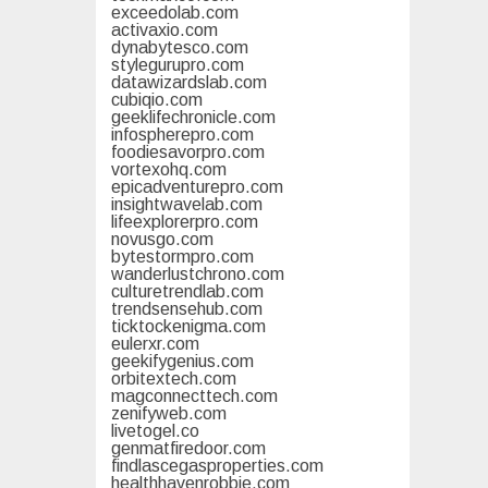
exceedolab.com
activaxio.com
dynabytesco.com
stylegurupro.com
datawizardslab.com
cubiqio.com
geeklifechronicle.com
infospherepro.com
foodiesavorpro.com
vortexohq.com
epicadventurepro.com
insightwavelab.com
lifeexplorerpro.com
novusgo.com
bytestormpro.com
wanderlustchrono.com
culturetrendlab.com
trendsensehub.com
ticktockenigma.com
eulerxr.com
geekifygenius.com
orbitextech.com
magconnecttech.com
zenifyweb.com
livetogel.co
genmatfiredoor.com
findlascegasproperties.com
healthhavenrobbie.com