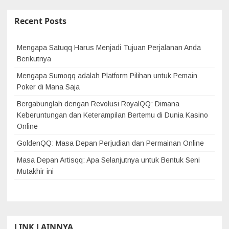
Recent Posts
Mengapa Satuqq Harus Menjadi Tujuan Perjalanan Anda
Berikutnya
Mengapa Sumoqq adalah Platform Pilihan untuk Pemain
Poker di Mana Saja
Bergabunglah dengan Revolusi RoyalQQ: Dimana
Keberuntungan dan Keterampilan Bertemu di Dunia Kasino
Online
GoldenQQ: Masa Depan Perjudian dan Permainan Online
Masa Depan Artisqq: Apa Selanjutnya untuk Bentuk Seni
Mutakhir ini
LINK LAINNYA