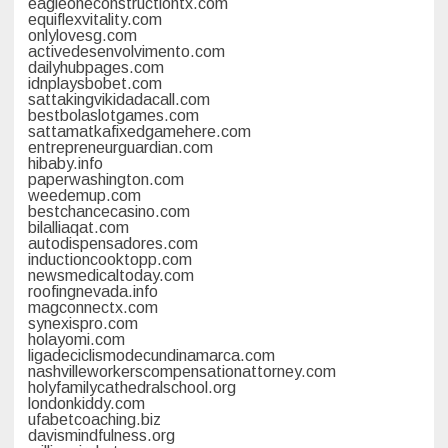
eagleoneconstructiontx.com
equiflexvitality.com
onlylovesg.com
activedesenvolvimento.com
dailyhubpages.com
idnplaysbobet.com
sattakingvikidadacall.com
bestbolaslotgames.com
sattamatkafixedgamehere.com
entrepreneurguardian.com
hibaby.info
paperwashington.com
weedemup.com
bestchancecasino.com
bilalliaqat.com
autodispensadores.com
inductioncooktopp.com
newsmedicaltoday.com
roofingnevada.info
magconnectx.com
synexispro.com
holayomi.com
ligadeciclismodecundinamarca.com
nashvilleworkerscompensationattorney.com
holyfamilycathedralschool.org
londonkiddy.com
ufabetcoaching.biz
davismindfulness.org