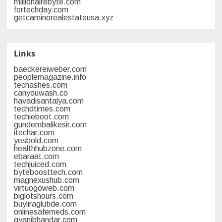
millionairebyte.com
fortechday.com
getcaminorealestateusa.xyz
Links
baeckereiweber.com
peoplemagazine.info
techashes.com
canyouwash.co
havadisantalya.com
techdtimes.com
techieboot.com
gundembalikesir.com
itechar.com
yesbold.com
healthhubzone.com
ebaraat.com
techjuiced.com
byteboosttech.com
magnexushub.com
virtuogoweb.com
biglotshours.com
buyliraglutide.com
onlinesafemeds.com
gyanibhandar.com