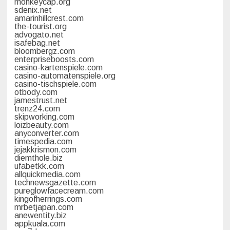
monkeycap.org
sdenix.net
amarinhillcrest.com
the-tourist.org
advogato.net
isafebag.net
bloombergz.com
enterpriseboosts.com
casino-kartenspiele.com
casino-automatenspiele.org
casino-tischspiele.com
otbody.com
jamestrust.net
trenz24.com
skipworking.com
loizbeauty.com
anyconverter.com
timespedia.com
jejakkrismon.com
diemthole.biz
ufabetkk.com
allquickmedia.com
technewsgazette.com
pureglowfacecream.com
kingofherrings.com
mrbetjapan.com
anewentity.biz
appkuala.com