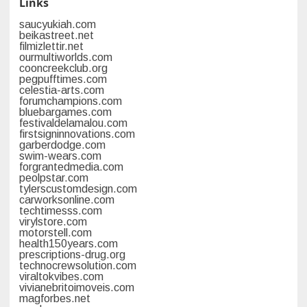
Links
saucyukiah.com
beikastreet.net
filmizlettir.net
ourmultiworlds.com
cooncreekclub.org
pegpufftimes.com
celestia-arts.com
forumchampions.com
bluebargames.com
festivaldelamalou.com
firstsigninnovations.com
garberdodge.com
swim-wears.com
forgrantedmedia.com
peolpstar.com
tylerscustomdesign.com
carworksonline.com
techtimesss.com
virylstore.com
motorstell.com
health150years.com
prescriptions-drug.org
technocrewsolution.com
viraltokvibes.com
vivianebritoimoveis.com
magforbes.net