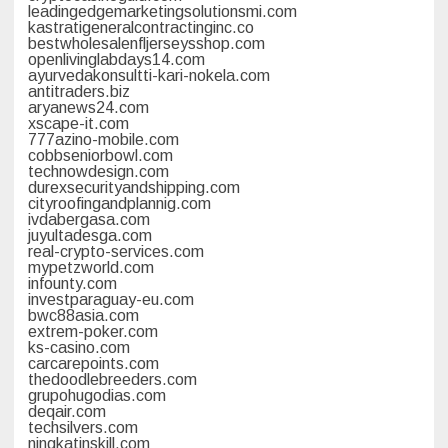
leadingedgemarketingsolutionsmi.com
kastratigeneralcontractinginc.co
bestwholesalenfljerseysshop.com
openlivinglabdays14.com
ayurvedakonsultti-kari-nokela.com
antitraders.biz
aryanews24.com
xscape-it.com
777azino-mobile.com
cobbseniorbowl.com
technowdesign.com
durexsecurityandshipping.com
cityroofingandplannig.com
ivdabergasa.com
juyultadesga.com
real-crypto-services.com
mypetzworld.com
infounty.com
investparaguay-eu.com
bwc88asia.com
extrem-poker.com
ks-casino.com
carcarepoints.com
thedoodlebreeders.com
grupohugodias.com
deqair.com
techsilvers.com
ningkatinskill.com