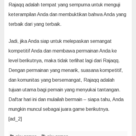
Rajaqq adalah tempat yang sempurna untuk menguji
keterampilan Anda dan membuktikan bahwa Anda yang
terbaik dari yang terbaik.
Jadi, jika Anda siap untuk melepaskan semangat
kompetitif Anda dan membawa permainan Anda ke
level berikutnya, maka tidak terlihat lagi dari Rajaqq.
Dengan permainan yang menarik, suasana kompetitif,
dan komunitas yang bersemangat, Rajaqq adalah
tujuan utama bagi pemain yang menyukai tantangan.
Daftar hari ini dan mulailah bermain – siapa tahu, Anda
mungkin muncul sebagai juara game berikutnya.
[ad_2]