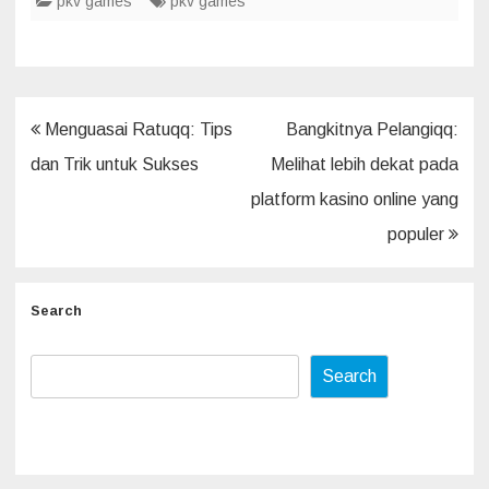
pkv games
pkv games
Post
Menguasai Ratuqq: Tips
Bangkitnya Pelangiqq:
navigation
dan Trik untuk Sukses
Melihat lebih dekat pada
platform kasino online yang
populer
Search
Search