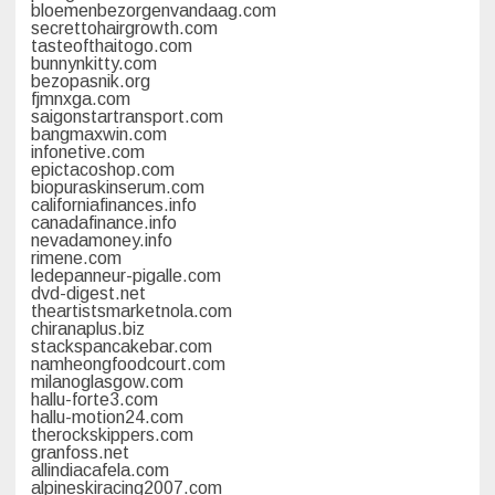
bloemenbezorgenvandaag.com
secrettohairgrowth.com
tasteofthaitogo.com
bunnynkitty.com
bezopasnik.org
fjmnxga.com
saigonstartransport.com
bangmaxwin.com
infonetive.com
epictacoshop.com
biopuraskinserum.com
californiafinances.info
canadafinance.info
nevadamoney.info
rimene.com
ledepanneur-pigalle.com
dvd-digest.net
theartistsmarketnola.com
chiranaplus.biz
stackspancakebar.com
namheongfoodcourt.com
milanoglasgow.com
hallu-forte3.com
hallu-motion24.com
therockskippers.com
granfoss.net
allindiacafela.com
alpineskiracing2007.com