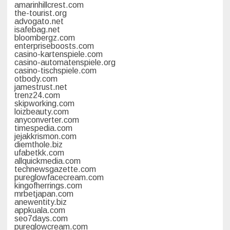
amarinhillcrest.com
the-tourist.org
advogato.net
isafebag.net
bloombergz.com
enterpriseboosts.com
casino-kartenspiele.com
casino-automatenspiele.org
casino-tischspiele.com
otbody.com
jamestrust.net
trenz24.com
skipworking.com
loizbeauty.com
anyconverter.com
timespedia.com
jejakkrismon.com
diemthole.biz
ufabetkk.com
allquickmedia.com
technewsgazette.com
pureglowfacecream.com
kingofherrings.com
mrbetjapan.com
anewentity.biz
appkuala.com
seo7days.com
pureglowcream.com