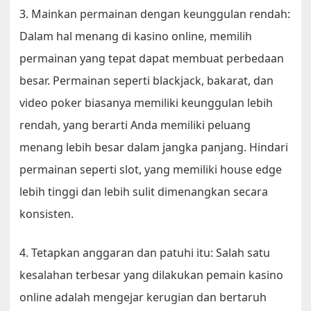
3. Mainkan permainan dengan keunggulan rendah:
Dalam hal menang di kasino online, memilih
permainan yang tepat dapat membuat perbedaan
besar. Permainan seperti blackjack, bakarat, dan
video poker biasanya memiliki keunggulan lebih
rendah, yang berarti Anda memiliki peluang
menang lebih besar dalam jangka panjang. Hindari
permainan seperti slot, yang memiliki house edge
lebih tinggi dan lebih sulit dimenangkan secara
konsisten.
4. Tetapkan anggaran dan patuhi itu: Salah satu
kesalahan terbesar yang dilakukan pemain kasino
online adalah mengejar kerugian dan bertaruh