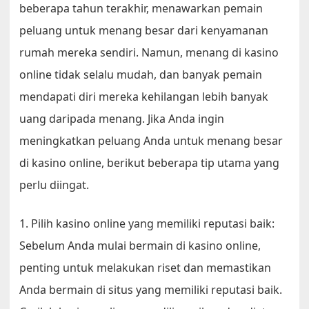
beberapa tahun terakhir, menawarkan pemain
Online
peluang untuk menang besar dari kenyamanan
rumah mereka sendiri. Namun, menang di kasino
online tidak selalu mudah, dan banyak pemain
mendapati diri mereka kehilangan lebih banyak
uang daripada menang. Jika Anda ingin
meningkatkan peluang Anda untuk menang besar
di kasino online, berikut beberapa tip utama yang
perlu diingat.
1. Pilih kasino online yang memiliki reputasi baik:
Sebelum Anda mulai bermain di kasino online,
penting untuk melakukan riset dan memastikan
Anda bermain di situs yang memiliki reputasi baik.