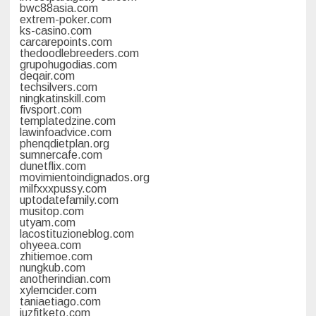
bwc88asia.com
extrem-poker.com
ks-casino.com
carcarepoints.com
thedoodlebreeders.com
grupohugodias.com
deqair.com
techsilvers.com
ningkatinskill.com
fivsport.com
templatedzine.com
lawinfoadvice.com
phenqdietplan.org
sumnercafe.com
dunetflix.com
movimientoindignados.org
milfxxxpussy.com
uptodatefamily.com
musitop.com
utyam.com
lacostituzioneblog.com
ohyeea.com
zhitiemoe.com
nungkub.com
anotherindian.com
xylemcider.com
taniaetiago.com
juzfitketo.com