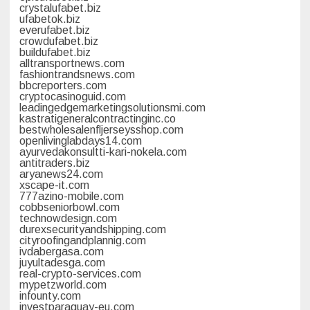
crystalufabet.biz
ufabetok.biz
everufabet.biz
crowdufabet.biz
buildufabet.biz
alltransportnews.com
fashiontrandsnews.com
bbcreporters.com
cryptocasinoguid.com
leadingedgemarketingsolutionsmi.com
kastratigeneralcontractinginc.co
bestwholesalenfljerseysshop.com
openlivinglabdays14.com
ayurvedakonsultti-kari-nokela.com
antitraders.biz
aryanews24.com
xscape-it.com
777azino-mobile.com
cobbseniorbowl.com
technowdesign.com
durexsecurityandshipping.com
cityroofingandplannig.com
ivdabergasa.com
juyultadesga.com
real-crypto-services.com
mypetzworld.com
infounty.com
investparaguay-eu.com