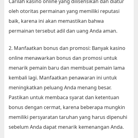
Carilah kasino online yang dilisensikan dan diatur
oleh otoritas permainan yang memiliki reputasi
baik, karena ini akan memastikan bahwa
permainan tersebut adil dan uang Anda aman.
2. Manfaatkan bonus dan promosi: Banyak kasino
online menawarkan bonus dan promosi untuk
menarik pemain baru dan membuat pemain lama
kembali lagi. Manfaatkan penawaran ini untuk
meningkatkan peluang Anda menang besar.
Pastikan untuk membaca syarat dan ketentuan
bonus dengan cermat, karena beberapa mungkin
memiliki persyaratan taruhan yang harus dipenuhi
sebelum Anda dapat menarik kemenangan Anda.