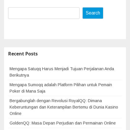
Search
Recent Posts
Mengapa Satuqq Harus Menjadi Tujuan Perjalanan Anda
Berikutnya
Mengapa Sumoqq adalah Platform Pilihan untuk Pemain
Poker di Mana Saja
Bergabunglah dengan Revolusi RoyalQQ: Dimana
Keberuntungan dan Keterampilan Bertemu di Dunia Kasino
Online
GoldenQQ: Masa Depan Perjudian dan Permainan Online