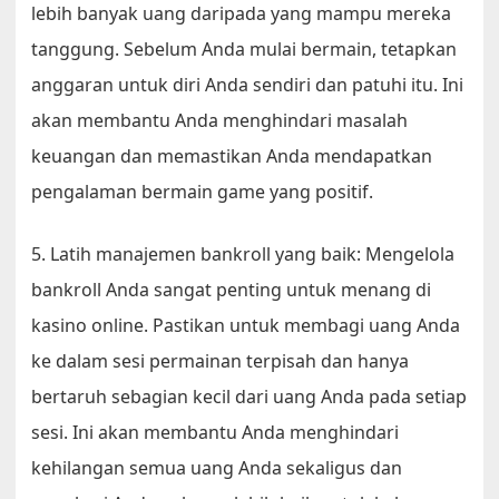
lebih banyak uang daripada yang mampu mereka
tanggung. Sebelum Anda mulai bermain, tetapkan
anggaran untuk diri Anda sendiri dan patuhi itu. Ini
akan membantu Anda menghindari masalah
keuangan dan memastikan Anda mendapatkan
pengalaman bermain game yang positif.
5. Latih manajemen bankroll yang baik: Mengelola
bankroll Anda sangat penting untuk menang di
kasino online. Pastikan untuk membagi uang Anda
ke dalam sesi permainan terpisah dan hanya
bertaruh sebagian kecil dari uang Anda pada setiap
sesi. Ini akan membantu Anda menghindari
kehilangan semua uang Anda sekaligus dan