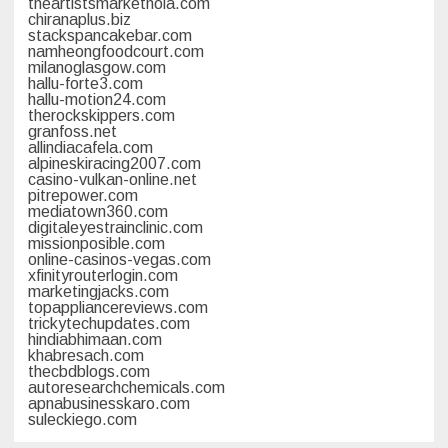
theartistsmarketnola.com
chiranaplus.biz
stackspancakebar.com
namheongfoodcourt.com
milanoglasgow.com
hallu-forte3.com
hallu-motion24.com
therockskippers.com
granfoss.net
allindiacafela.com
alpineskiracing2007.com
casino-vulkan-online.net
pitrepower.com
mediatown360.com
digitaleyestrainclinic.com
missionposible.com
online-casinos-vegas.com
xfinityrouterlogin.com
marketingjacks.com
topappliancereviews.com
trickytechupdates.com
hindiabhimaan.com
khabresach.com
thecbdblogs.com
autoresearchchemicals.com
apnabusinesskaro.com
suleckiego.com