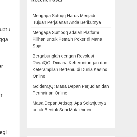
Mengapa Satuqq Harus Menjadi
g
Tujuan Perjalanan Anda Berikutnya
suatu
Mengapa Sumoqq adalah Platform
ngga
Pilihan untuk Pemain Poker di Mana
Saja
Bergabunglah dengan Revolusi
RoyalQQ: Dimana Keberuntungan dan
er
Keterampilan Bertemu di Dunia Kasino
Online
n
GoldenQQ: Masa Depan Perjudian dan
Permainan Online
t
Masa Depan Artisqq: Apa Selanjutnya
untuk Bentuk Seni Mutakhir ini
egi