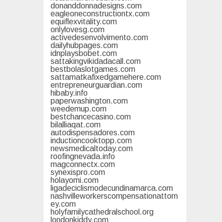
donanddonnadesigns.com
eagleoneconstructiontx.com
equiflexvitality.com
onlylovesg.com
activedesenvolvimento.com
dailyhubpages.com
idnplaysbobet.com
sattakingvikidadacall.com
bestbolaslotgames.com
sattamatkafixedgamehere.com
entrepreneurguardian.com
hibaby.info
paperwashington.com
weedemup.com
bestchancecasino.com
bilalliaqat.com
autodispensadores.com
inductioncooktopp.com
newsmedicaltoday.com
roofingnevada.info
magconnectx.com
synexispro.com
holayomi.com
ligadeciclismodecundinamarca.com
nashvilleworkerscompensationattorn
ey.com
holyfamilycathedralschool.org
londonkiddy.com