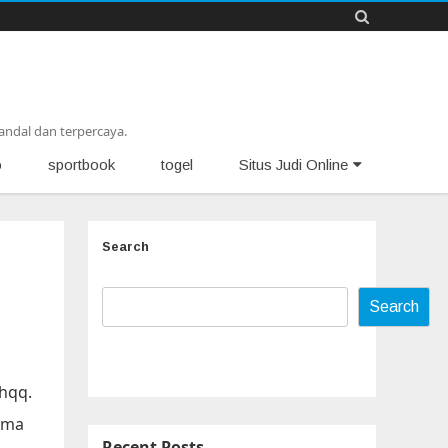
ndal dan terpercaya.
Skip
o
sportbook
togel
Situs Judi Online
to
content
Search
Search
ahqq.
ama
Recent Posts