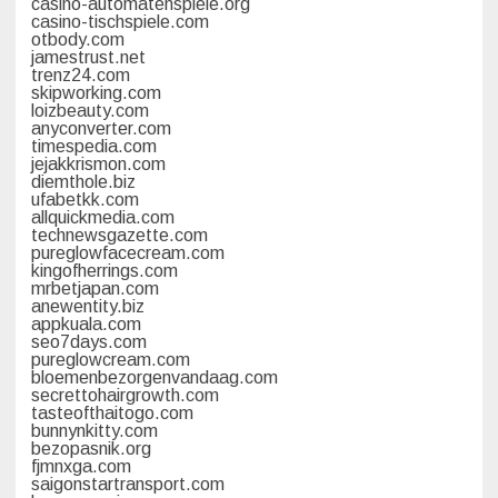
casino-automatenspiele.org
casino-tischspiele.com
otbody.com
jamestrust.net
trenz24.com
skipworking.com
loizbeauty.com
anyconverter.com
timespedia.com
jejakkrismon.com
diemthole.biz
ufabetkk.com
allquickmedia.com
technewsgazette.com
pureglowfacecream.com
kingofherrings.com
mrbetjapan.com
anewentity.biz
appkuala.com
seo7days.com
pureglowcream.com
bloemenbezorgenvandaag.com
secrettohairgrowth.com
tasteofthaitogo.com
bunnynkitty.com
bezopasnik.org
fjmnxga.com
saigonstartransport.com