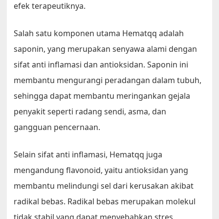
efek terapeutiknya.
Salah satu komponen utama Hematqq adalah
saponin, yang merupakan senyawa alami dengan
sifat anti inflamasi dan antioksidan. Saponin ini
membantu mengurangi peradangan dalam tubuh,
sehingga dapat membantu meringankan gejala
penyakit seperti radang sendi, asma, dan
gangguan pencernaan.
Selain sifat anti inflamasi, Hematqq juga
mengandung flavonoid, yaitu antioksidan yang
membantu melindungi sel dari kerusakan akibat
radikal bebas. Radikal bebas merupakan molekul
tidak stabil yang dapat menyebabkan stres