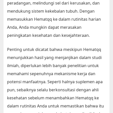
peradangan, melindungi sel dari kerusakan, dan
mendukung sistem kekebalan tubuh. Dengan
memasukkan Hematqq ke dalam rutinitas harian
Anda, Anda mungkin dapat merasakan
peningkatan kesehatan dan kesejahteraan.
Penting untuk dicatat bahwa meskipun Hematqq
menunjukkan hasil yang menjanjikan dalam studi
ilmiah, diperlukan lebih banyak penelitian untuk
memahami sepenuhnya mekanisme kerja dan
potensi manfaatnya. Seperti halnya suplemen apa
pun, sebaiknya selalu berkonsultasi dengan ahli
kesehatan sebelum menambahkan Hematqq ke
dalam rutinitas Anda untuk memastikan bahwa itu