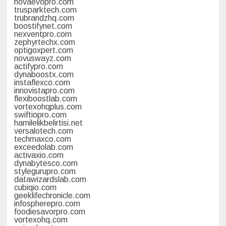
novaevopro.com
trusparktech.com
trubrandzhq.com
boostifynet.com
nexventpro.com
zephyrtechx.com
optigoxpert.com
novuswayz.com
actifypro.com
dynaboostx.com
instaflexco.com
innovistapro.com
flexiboostlab.com
vortexohqplus.com
swiftiopro.com
hamilelikbelirtisi.net
versalotech.com
techmaxco.com
exceedolab.com
activaxio.com
dynabytesco.com
stylegurupro.com
datawizardslab.com
cubiqio.com
geeklifechronicle.com
infospherepro.com
foodiesavorpro.com
vortexohq.com