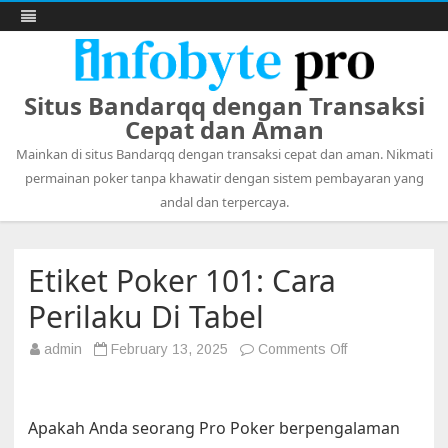
Situs Bandarqq dengan Transaksi
Cepat dan Aman
Mainkan di situs Bandarqq dengan transaksi cepat dan aman. Nikmati
permainan poker tanpa khawatir dengan sistem pembayaran yang
andal dan terpercaya.
Skip
to
content
Etiket Poker 101: Cara
Perilaku Di Tabel
on
admin
February 13, 2025
Comments Off
Etiket
Poker
101:
Cara
Perilaku
Apakah Anda seorang Pro Poker berpengalaman
Di
Tabel