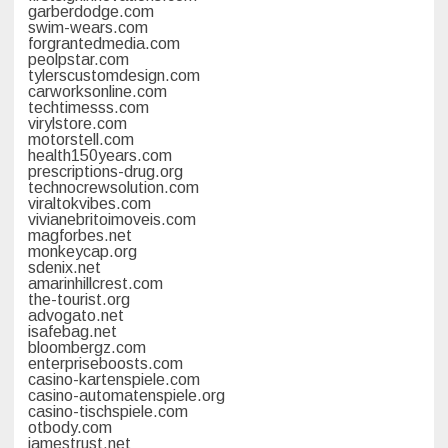
garberdodge.com
swim-wears.com
forgrantedmedia.com
peolpstar.com
tylerscustomdesign.com
carworksonline.com
techtimesss.com
virylstore.com
motorstell.com
health150years.com
prescriptions-drug.org
technocrewsolution.com
viraltokvibes.com
vivianebritoimoveis.com
magforbes.net
monkeycap.org
sdenix.net
amarinhillcrest.com
the-tourist.org
advogato.net
isafebag.net
bloombergz.com
enterpriseboosts.com
casino-kartenspiele.com
casino-automatenspiele.org
casino-tischspiele.com
otbody.com
jamestrust.net