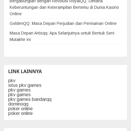
Bergabunglah dengan Revolusi RoyalQQ: Dimana
Keberuntungan dan Keterampilan Bertemu di Dunia Kasino
Online
GoldenQQ: Masa Depan Perjudian dan Permainan Online
Masa Depan Artisqq: Apa Selanjutnya untuk Bentuk Seni
Mutakhir ini
LINK LAINNYA
pkv
situs pkv games
pkv games
pkv games
pkv games bandarqq
dominoqq
poker online
poker online