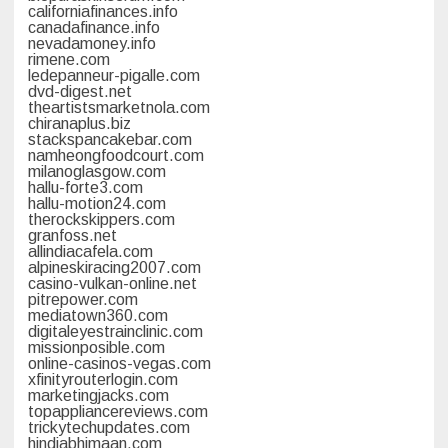
californiafinances.info
canadafinance.info
nevadamoney.info
rimene.com
ledepanneur-pigalle.com
dvd-digest.net
theartistsmarketnola.com
chiranaplus.biz
stackspancakebar.com
namheongfoodcourt.com
milanoglasgow.com
hallu-forte3.com
hallu-motion24.com
therockskippers.com
granfoss.net
allindiacafela.com
alpineskiracing2007.com
casino-vulkan-online.net
pitrepower.com
mediatown360.com
digitaleyestrainclinic.com
missionposible.com
online-casinos-vegas.com
xfinityrouterlogin.com
marketingjacks.com
topappliancereviews.com
trickytechupdates.com
hindiabhimaan.com