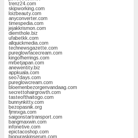
trenz24.com
skipworking.com
loizbeauty.com
anyconverter.com
timespedia.com
jejakkrismon.com
diemthole.biz
ufabetkk.com
allquickmedia.com
technewsgazette.com
pureglowfacecream.com
kingofherrings.com
mrbetjapan.com
anewentity.biz
appkuala.com
seo7days.com
pureglowcream.com
bloemenbezorgenvandaag.com
secrettohairgrowth.com
tasteofthaitogo.com
bunnynkitty.com
bezopasnik.org
fjmnxga.com
saigonstartransport.com
bangmaxwin.com
infonetive.com
epictacoshop.com
biopuraskinserum.com