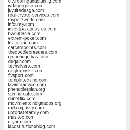
cityroofingandplannig.com
ivdabergasa.com
juyultadesga.com
real-crypto-services.com
mypetzworld.com
infounty.com
investparaguay-eu.com
bwc88asia.com
extrem-poker.com
ks-casino.com
carcarepoints.com
thedoodlebreeders.com
grupohugodias.com
deqair.com
techsilvers.com
ningkatinskill.com
fivsport.com
templatedzine.com
lawinfoadvice.com
phenqdietplan.org
sumnercafe.com
dunetflix.com
movimientoindignados.org
milfxxxpussy.com
uptodatefamily.com
musitop.com
utyam.com
lacostituzioneblog.com