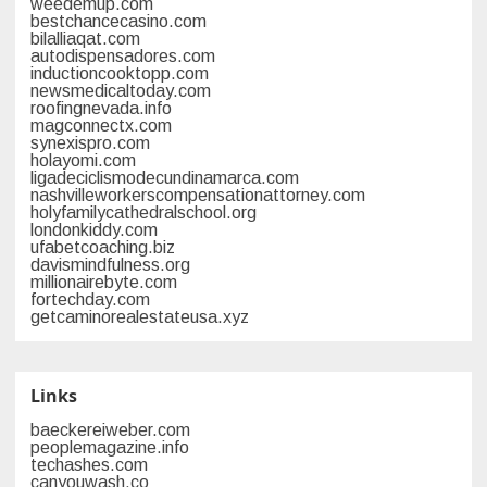
weedemup.com
bestchancecasino.com
bilalliaqat.com
autodispensadores.com
inductioncooktopp.com
newsmedicaltoday.com
roofingnevada.info
magconnectx.com
synexispro.com
holayomi.com
ligadeciclismodecundinamarca.com
nashvilleworkerscompensationattorney.com
holyfamilycathedralschool.org
londonkiddy.com
ufabetcoaching.biz
davismindfulness.org
millionairebyte.com
fortechday.com
getcaminorealestateusa.xyz
Links
baeckereiweber.com
peoplemagazine.info
techashes.com
canyouwash.co