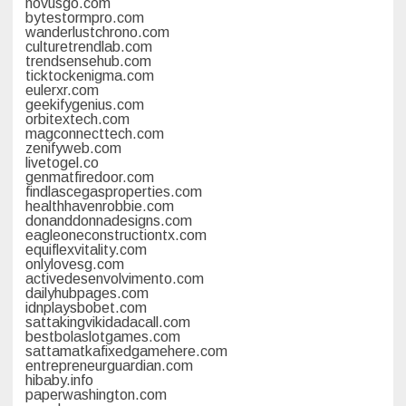
novusgo.com
bytestormpro.com
wanderlustchrono.com
culturetrendlab.com
trendsensehub.com
ticktockenigma.com
eulerxr.com
geekifygenius.com
orbitextech.com
magconnecttech.com
zenifyweb.com
livetogel.co
genmatfiredoor.com
findlascegasproperties.com
healthhavenrobbie.com
donanddonnadesigns.com
eagleoneconstructiontx.com
equiflexvitality.com
onlylovesg.com
activedesenvolvimento.com
dailyhubpages.com
idnplaysbobet.com
sattakingvikidadacall.com
bestbolaslotgames.com
sattamatkafixedgamehere.com
entrepreneurguardian.com
hibaby.info
paperwashington.com