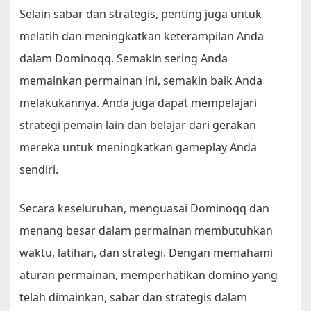
Selain sabar dan strategis, penting juga untuk
melatih dan meningkatkan keterampilan Anda
dalam Dominoqq. Semakin sering Anda
memainkan permainan ini, semakin baik Anda
melakukannya. Anda juga dapat mempelajari
strategi pemain lain dan belajar dari gerakan
mereka untuk meningkatkan gameplay Anda
sendiri.
Secara keseluruhan, menguasai Dominoqq dan
menang besar dalam permainan membutuhkan
waktu, latihan, dan strategi. Dengan memahami
aturan permainan, memperhatikan domino yang
telah dimainkan, sabar dan strategis dalam