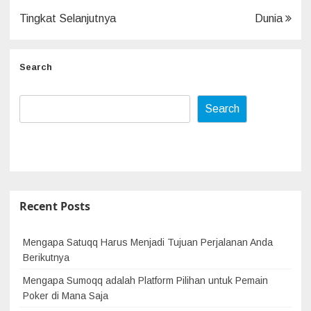
Tingkat Selanjutnya
Dunia
Search
Search
Recent Posts
Mengapa Satuqq Harus Menjadi Tujuan Perjalanan Anda
Berikutnya
Mengapa Sumoqq adalah Platform Pilihan untuk Pemain
Poker di Mana Saja