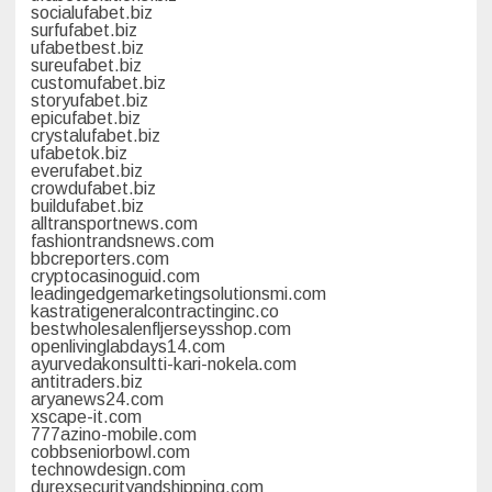
socialufabet.biz
surfufabet.biz
ufabetbest.biz
sureufabet.biz
customufabet.biz
storyufabet.biz
epicufabet.biz
crystalufabet.biz
ufabetok.biz
everufabet.biz
crowdufabet.biz
buildufabet.biz
alltransportnews.com
fashiontrandsnews.com
bbcreporters.com
cryptocasinoguid.com
leadingedgemarketingsolutionsmi.com
kastratigeneralcontractinginc.co
bestwholesalenfljerseysshop.com
openlivinglabdays14.com
ayurvedakonsultti-kari-nokela.com
antitraders.biz
aryanews24.com
xscape-it.com
777azino-mobile.com
cobbseniorbowl.com
technowdesign.com
durexsecurityandshipping.com