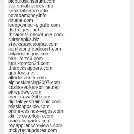
biopuraskinserum.com
californiafinances.info
canadafinance.info
nevadamoney.info
rimene.com
ledepanneur-pigalle.com
dvd-digest.net
theartistsmarketnola.com
chiranaplus.biz
stackspancakebar.com
namheongfoodcourt.com
milanoglasgow.com
hallu-forte3.com
hallu-motion24.com
therockskippers.com
granfoss.net
allindiacafela.com
alpineskiracing2007.com
casino-vulkan-online.net
pitrepower.com
mediatown360.com
digitaleyestrainclinic.com
missionposible.com
online-casinos-vegas.com
xfinityrouterlogin.com
marketingjacks.com
topappliancereviews.com
trickytechupdates.com