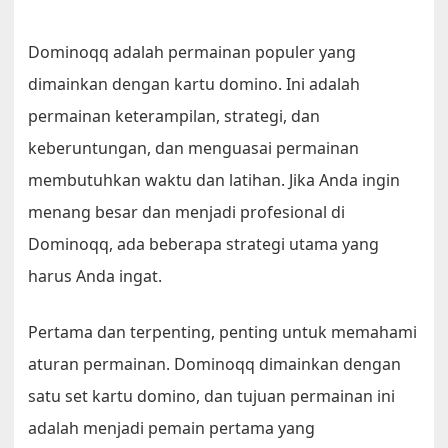
Cara
Menang
Besar
dan
Dominoqq adalah permainan populer yang
Menguasai
Permainan
dimainkan dengan kartu domino. Ini adalah
Seperti
Seorang
Profesional
permainan keterampilan, strategi, dan
keberuntungan, dan menguasai permainan
membutuhkan waktu dan latihan. Jika Anda ingin
menang besar dan menjadi profesional di
Dominoqq, ada beberapa strategi utama yang
harus Anda ingat.
Pertama dan terpenting, penting untuk memahami
aturan permainan. Dominoqq dimainkan dengan
satu set kartu domino, dan tujuan permainan ini
adalah menjadi pemain pertama yang