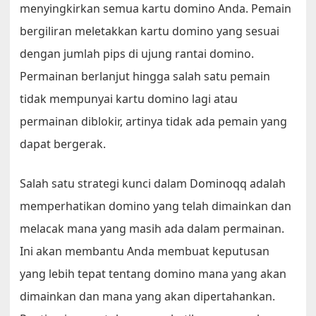
menyingkirkan semua kartu domino Anda. Pemain
bergiliran meletakkan kartu domino yang sesuai
dengan jumlah pips di ujung rantai domino.
Permainan berlanjut hingga salah satu pemain
tidak mempunyai kartu domino lagi atau
permainan diblokir, artinya tidak ada pemain yang
dapat bergerak.
Salah satu strategi kunci dalam Dominoqq adalah
memperhatikan domino yang telah dimainkan dan
melacak mana yang masih ada dalam permainan.
Ini akan membantu Anda membuat keputusan
yang lebih tepat tentang domino mana yang akan
dimainkan dan mana yang akan dipertahankan.