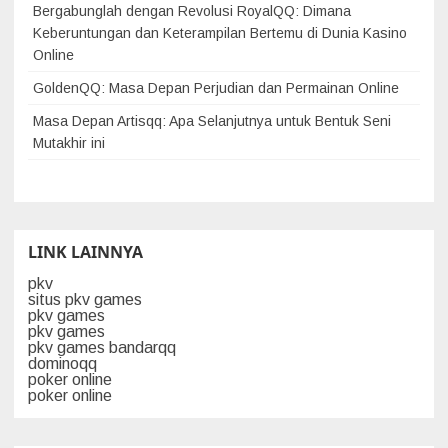
Bergabunglah dengan Revolusi RoyalQQ: Dimana
Keberuntungan dan Keterampilan Bertemu di Dunia Kasino
Online
GoldenQQ: Masa Depan Perjudian dan Permainan Online
Masa Depan Artisqq: Apa Selanjutnya untuk Bentuk Seni
Mutakhir ini
LINK LAINNYA
pkv
situs pkv games
pkv games
pkv games
pkv games bandarqq
dominoqq
poker online
poker online