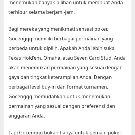
menemukan banyak pilihan untuk membuat Anda
terhibur selama berjam -jam.
Bagi mereka yang menikmati sensasi poker,
Gocengqq memiliki berbagai permainan yang
berbeda untuk dipilih. Apakah Anda lebih suka
Texas Hold’em, Omaha, atau Seven Card Stud, Anda
akan menemukan permainan yang sesuai dengan
gaya dan tingkat keterampilan Anda. Dengan
berbagai level buy-in dan format turnamen,
Gocengqq memudahkan untuk menemukan
permainan yang sesuai dengan preferensi dan
anggaran Anda.
Tapi Gocengqq bukan hanya untuk pemain poker.