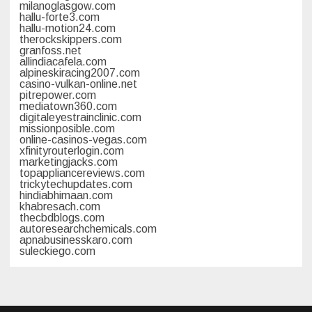
milanoglasgow.com
hallu-forte3.com
hallu-motion24.com
therockskippers.com
granfoss.net
allindiacafela.com
alpineskiracing2007.com
casino-vulkan-online.net
pitrepower.com
mediatown360.com
digitaleyestrainclinic.com
missionposible.com
online-casinos-vegas.com
xfinityrouterlogin.com
marketingjacks.com
topappliancereviews.com
trickytechupdates.com
hindiabhimaan.com
khabresach.com
thecbdblogs.com
autoresearchchemicals.com
apnabusinesskaro.com
suleckiego.com