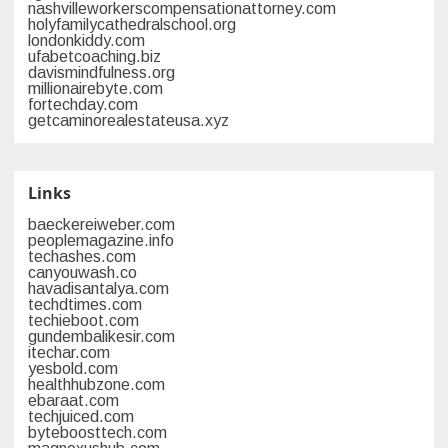
nashvilleworkerscompensationattorney.com
holyfamilycathedralschool.org
londonkiddy.com
ufabetcoaching.biz
davismindfulness.org
millionairebyte.com
fortechday.com
getcaminorealestateusa.xyz
Links
baeckereiweber.com
peoplemagazine.info
techashes.com
canyouwash.co
havadisantalya.com
techdtimes.com
techieboot.com
gundembalikesir.com
itechar.com
yesbold.com
healthhubzone.com
ebaraat.com
techjuiced.com
byteboosttech.com