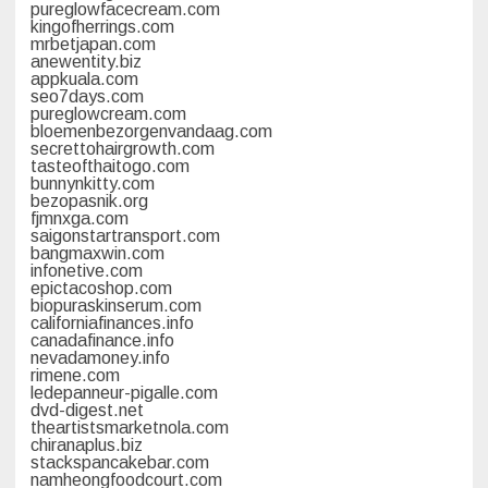
pureglowfacecream.com
kingofherrings.com
mrbetjapan.com
anewentity.biz
appkuala.com
seo7days.com
pureglowcream.com
bloemenbezorgenvandaag.com
secrettohairgrowth.com
tasteofthaitogo.com
bunnynkitty.com
bezopasnik.org
fjmnxga.com
saigonstartransport.com
bangmaxwin.com
infonetive.com
epictacoshop.com
biopuraskinserum.com
californiafinances.info
canadafinance.info
nevadamoney.info
rimene.com
ledepanneur-pigalle.com
dvd-digest.net
theartistsmarketnola.com
chiranaplus.biz
stackspancakebar.com
namheongfoodcourt.com