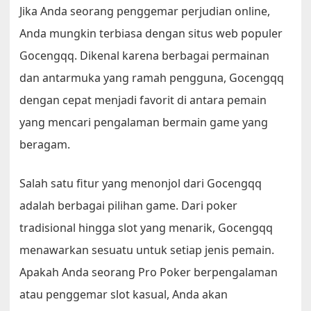
gocengqq
Jika Anda seorang penggemar perjudian online,
menawarkan
beragam
Anda mungkin terbiasa dengan situs web populer
game
Gocengqq. Dikenal karena berbagai permainan
dan antarmuka yang ramah pengguna, Gocengqq
dengan cepat menjadi favorit di antara pemain
yang mencari pengalaman bermain game yang
beragam.
Salah satu fitur yang menonjol dari Gocengqq
adalah berbagai pilihan game. Dari poker
tradisional hingga slot yang menarik, Gocengqq
menawarkan sesuatu untuk setiap jenis pemain.
Apakah Anda seorang Pro Poker berpengalaman
atau penggemar slot kasual, Anda akan