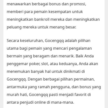
menawarkan berbagai bonus dan promosi,
memberi para pemain kesempatan untuk
meningkatkan bankroll mereka dan meningkatkan
peluang mereka untuk menang besar.
Secara keseluruhan, Gocengqq adalah pilihan
utama bagi pemain yang mencari pengalaman
bermain yang beragam dan menarik. Baik Anda
penggemar poker, slot, atau keduanya, Anda akan
menemukan banyak hal untuk dinikmati di
Gocengqq. Dengan berbagai pilihan permainan,
antarmuka yang ramah pengguna, dan bonus yang
murah hati, Gocengqq pasti menjadi favorit di
antara penjudi online di mana-mana.