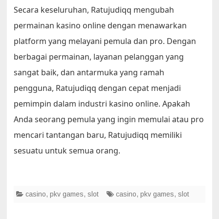
Secara keseluruhan, Ratujudiqq mengubah
permainan kasino online dengan menawarkan
platform yang melayani pemula dan pro. Dengan
berbagai permainan, layanan pelanggan yang
sangat baik, dan antarmuka yang ramah
pengguna, Ratujudiqq dengan cepat menjadi
pemimpin dalam industri kasino online. Apakah
Anda seorang pemula yang ingin memulai atau pro
mencari tantangan baru, Ratujudiqq memiliki
sesuatu untuk semua orang.
casino
,
pkv games
,
slot
casino
,
pkv games
,
slot