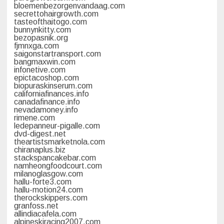
bloemenbezorgenvandaag.com
secrettohairgrowth.com
tasteofthaitogo.com
bunnynkitty.com
bezopasnik.org
fjmnxga.com
saigonstartransport.com
bangmaxwin.com
infonetive.com
epictacoshop.com
biopuraskinserum.com
californiafinances.info
canadafinance.info
nevadamoney.info
rimene.com
ledepanneur-pigalle.com
dvd-digest.net
theartistsmarketnola.com
chiranaplus.biz
stackspancakebar.com
namheongfoodcourt.com
milanoglasgow.com
hallu-forte3.com
hallu-motion24.com
therockskippers.com
granfoss.net
allindiacafela.com
alpineskiracing2007.com