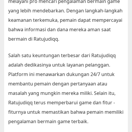
melayani pro mencari pengalaman bermain game
yang lebih mendebarkan. Dengan langkah-langkah
keamanan terkemuka, pemain dapat mempercayai
bahwa informasi dan dana mereka aman saat
bermain di Ratujudiqq.
Salah satu keuntungan terbesar dari Ratujudiqq
adalah dedikasinya untuk layanan pelanggan.
Platform ini menawarkan dukungan 24/7 untuk
membantu pemain dengan pertanyaan atau
masalah yang mungkin mereka miliki. Selain itu,
Ratujudiqq terus memperbarui game dan fitur -
fiturnya untuk memastikan bahwa pemain memiliki
pengalaman bermain game terbaik.