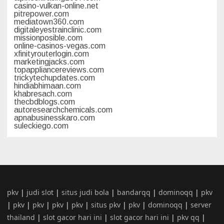
casino-vulkan-online.net
pitrepower.com
mediatown360.com
digitaleyestrainclinic.com
missionposible.com
online-casinos-vegas.com
xfinityrouterlogin.com
marketingjacks.com
topappliancereviews.com
trickytechupdates.com
hindiabhimaan.com
khabresach.com
thecbdblogs.com
autoresearchchemicals.com
apnabusinesskaro.com
suleckiego.com
pkv
|
judi slot
|
situs judi bola
|
bandarqq
|
dominoqq
|
pkv
|
pkv
|
pkv
|
pkv
|
pkv
|
situs pkv
|
pkv
|
dominoqq
|
server
thailand
|
slot gacor hari ini
|
slot gacor hari ini
|
pkv qq
|