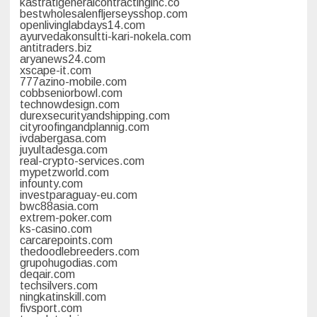
kastratigeneralcontractinginc.co
bestwholesalenfljerseysshop.com
openlivinglabdays14.com
ayurvedakonsultti-kari-nokela.com
antitraders.biz
aryanews24.com
xscape-it.com
777azino-mobile.com
cobbseniorbowl.com
technowdesign.com
durexsecurityandshipping.com
cityroofingandplannig.com
ivdabergasa.com
juyultadesga.com
real-crypto-services.com
mypetzworld.com
infounty.com
investparaguay-eu.com
bwc88asia.com
extrem-poker.com
ks-casino.com
carcarepoints.com
thedoodlebreeders.com
grupohugodias.com
deqair.com
techsilvers.com
ningkatinskill.com
fivsport.com