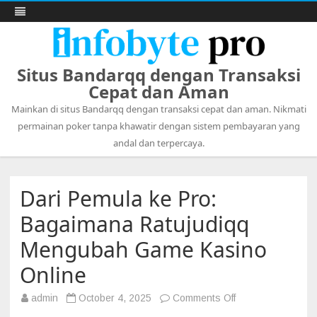
Situs Bandarqq dengan Transaksi
Cepat dan Aman
Mainkan di situs Bandarqq dengan transaksi cepat dan aman. Nikmati
permainan poker tanpa khawatir dengan sistem pembayaran yang
andal dan terpercaya.
Skip
to
content
Dari Pemula ke Pro:
Bagaimana Ratujudiqq
Mengubah Game Kasino
Online
on
admin
October 4, 2025
Comments Off
Dari