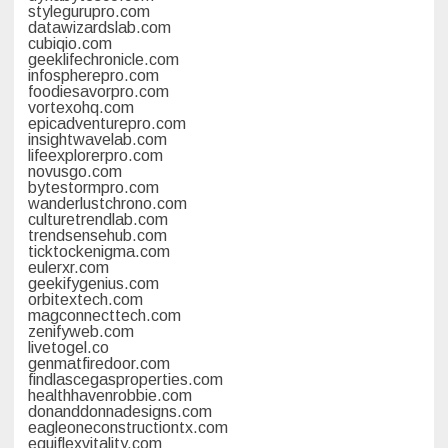
stylegurupro.com
datawizardslab.com
cubiqio.com
geeklifechronicle.com
infospherepro.com
foodiesavorpro.com
vortexohq.com
epicadventurepro.com
insightwavelab.com
lifeexplorerpro.com
novusgo.com
bytestormpro.com
wanderlustchrono.com
culturetrendlab.com
trendsensehub.com
ticktockenigma.com
eulerxr.com
geekifygenius.com
orbitextech.com
magconnecttech.com
zenifyweb.com
livetogel.co
genmatfiredoor.com
findlascegasproperties.com
healthhavenrobbie.com
donanddonnadesigns.com
eagleoneconstructiontx.com
equiflexvitality.com