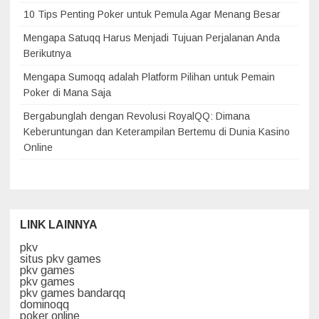
10 Tips Penting Poker untuk Pemula Agar Menang Besar
Mengapa Satuqq Harus Menjadi Tujuan Perjalanan Anda
Berikutnya
Mengapa Sumoqq adalah Platform Pilihan untuk Pemain
Poker di Mana Saja
Bergabunglah dengan Revolusi RoyalQQ: Dimana
Keberuntungan dan Keterampilan Bertemu di Dunia Kasino
Online
LINK LAINNYA
pkv
situs pkv games
pkv games
pkv games
pkv games bandarqq
dominoqq
poker online