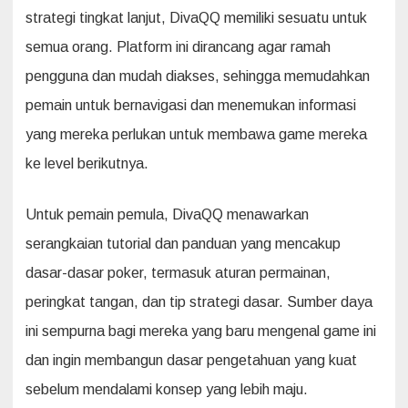
strategi tingkat lanjut, DivaQQ memiliki sesuatu untuk
semua orang. Platform ini dirancang agar ramah
pengguna dan mudah diakses, sehingga memudahkan
pemain untuk bernavigasi dan menemukan informasi
yang mereka perlukan untuk membawa game mereka
ke level berikutnya.
Untuk pemain pemula, DivaQQ menawarkan
serangkaian tutorial dan panduan yang mencakup
dasar-dasar poker, termasuk aturan permainan,
peringkat tangan, dan tip strategi dasar. Sumber daya
ini sempurna bagi mereka yang baru mengenal game ini
dan ingin membangun dasar pengetahuan yang kuat
sebelum mendalami konsep yang lebih maju.