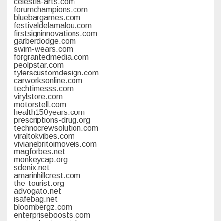
celestia-arts.com
forumchampions.com
bluebargames.com
festivaldelamalou.com
firstsigninnovations.com
garberdodge.com
swim-wears.com
forgrantedmedia.com
peolpstar.com
tylerscustomdesign.com
carworksonline.com
techtimesss.com
virylstore.com
motorstell.com
health150years.com
prescriptions-drug.org
technocrewsolution.com
viraltokvibes.com
vivianebritoimoveis.com
magforbes.net
monkeycap.org
sdenix.net
amarinhillcrest.com
the-tourist.org
advogato.net
isafebag.net
bloombergz.com
enterpriseboosts.com