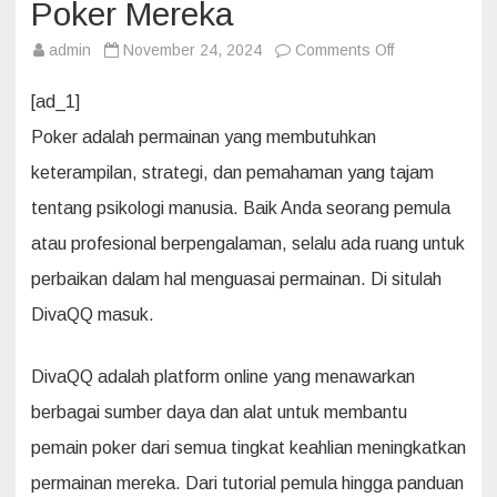
Poker Mereka
on
admin
November 24, 2024
Comments Off
Dari
Pemula
hingga
[ad_1]
Pro:
Bagaimana
Poker adalah permainan yang membutuhkan
DivaQQ
Membantu
keterampilan, strategi, dan pemahaman yang tajam
Pemain
dari
Semua
tentang psikologi manusia. Baik Anda seorang pemula
Tingkat
Keterampilan
atau profesional berpengalaman, selalu ada ruang untuk
Meningkatkan
Keterampilan
perbaikan dalam hal menguasai permainan. Di situlah
Poker
Mereka
DivaQQ masuk.
DivaQQ adalah platform online yang menawarkan
berbagai sumber daya dan alat untuk membantu
pemain poker dari semua tingkat keahlian meningkatkan
permainan mereka. Dari tutorial pemula hingga panduan