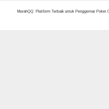
MurahQQ: Platform Terbaik untuk Penggemar Poker O