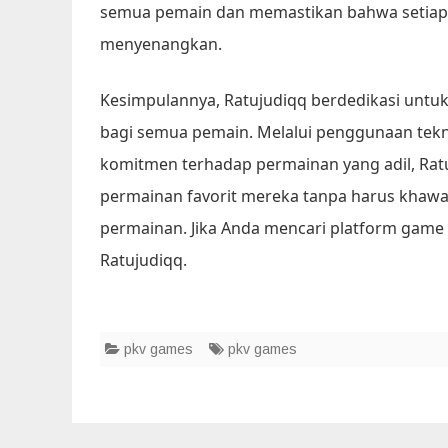
semua pemain dan memastikan bahwa setiap 
menyenangkan.
Kesimpulannya, Ratujudiqq berdedikasi unt
bagi semua pemain. Melalui penggunaan tekno
komitmen terhadap permainan yang adil, Ra
permainan favorit mereka tanpa harus khawat
permainan. Jika Anda mencari platform game 
Ratujudiqq.
pkv games
pkv games