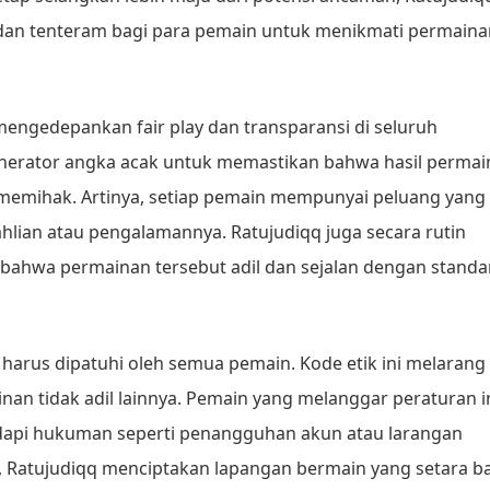
n tenteram bagi para pemain untuk menikmati permaina
mengedepankan fair play dan transparansi di seluruh
nerator angka acak untuk memastikan bahwa hasil permai
k memihak. Artinya, setiap pemain mempunyai peluang yang
hlian atau pengalamannya. Ratujudiqq juga secara rutin
ahwa permainan tersebut adil dan sejalan dengan standa
g harus dipatuhi oleh semua pemain. Kode etik ini melarang
nan tidak adil lainnya. Pemain yang melanggar peraturan i
api hukuman seperti penangguhan akun atau larangan
 Ratujudiqq menciptakan lapangan bermain yang setara b