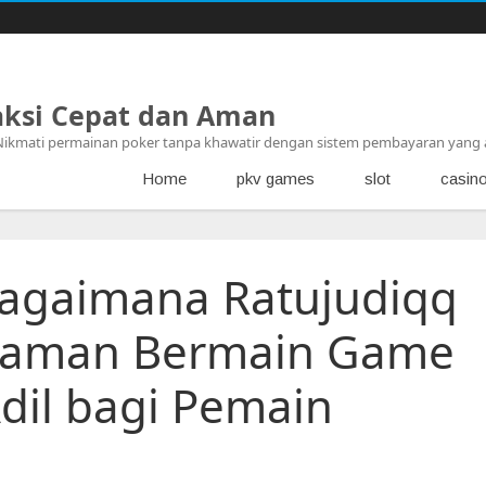
aksi Cepat dan Aman
 Nikmati permainan poker tanpa khawatir dengan sistem pembayaran yang a
Home
pkv games
slot
casin
agaimana Ratujudiqq
laman Bermain Game
dil bagi Pemain
ain
: