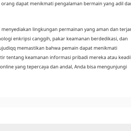
orang dapat menikmati pengalaman bermain yang adil da
uk menyediakan lingkungan permainan yang aman dan terj
logi enkripsi canggih, pakar keamanan berdedikasi, dan
tujudiqq memastikan bahwa pemain dapat menikmati
ir tentang keamanan informasi pribadi mereka atau keadi
online yang tepercaya dan andal, Anda bisa mengunjungi