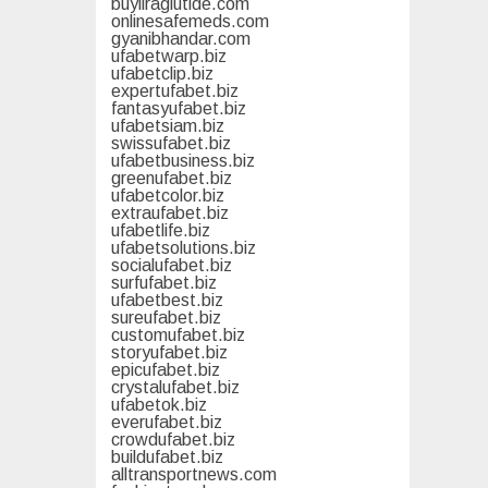
buyliraglutide.com
onlinesafemeds.com
gyanibhandar.com
ufabetwarp.biz
ufabetclip.biz
expertufabet.biz
fantasyufabet.biz
ufabetsiam.biz
swissufabet.biz
ufabetbusiness.biz
greenufabet.biz
ufabetcolor.biz
extraufabet.biz
ufabetlife.biz
ufabetsolutions.biz
socialufabet.biz
surfufabet.biz
ufabetbest.biz
sureufabet.biz
customufabet.biz
storyufabet.biz
epicufabet.biz
crystalufabet.biz
ufabetok.biz
everufabet.biz
crowdufabet.biz
buildufabet.biz
alltransportnews.com