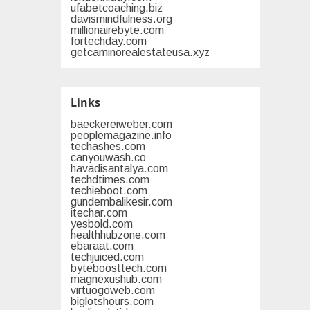
ufabetcoaching.biz
davismindfulness.org
millionairebyte.com
fortechday.com
getcaminorealestateusa.xyz
Links
baeckereiweber.com
peoplemagazine.info
techashes.com
canyouwash.co
havadisantalya.com
techdtimes.com
techieboot.com
gundembalikesir.com
itechar.com
yesbold.com
healthhubzone.com
ebaraat.com
techjuiced.com
byteboosttech.com
magnexushub.com
virtuogoweb.com
biglotshours.com