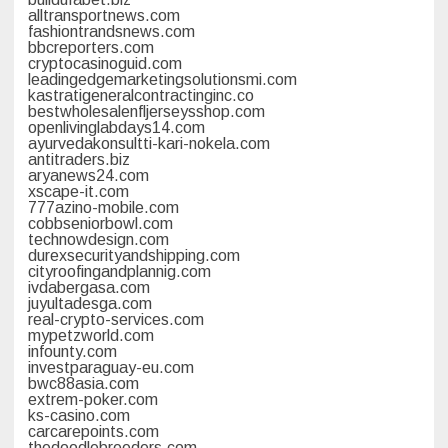
alltransportnews.com
fashiontrandsnews.com
bbcreporters.com
cryptocasinoguid.com
leadingedgemarketingsolutionsmi.com
kastratigeneralcontractinginc.co
bestwholesalenfljerseysshop.com
openlivinglabdays14.com
ayurvedakonsultti-kari-nokela.com
antitraders.biz
aryanews24.com
xscape-it.com
777azino-mobile.com
cobbseniorbowl.com
technowdesign.com
durexsecurityandshipping.com
cityroofingandplannig.com
ivdabergasa.com
juyultadesga.com
real-crypto-services.com
mypetzworld.com
infounty.com
investparaguay-eu.com
bwc88asia.com
extrem-poker.com
ks-casino.com
carcarepoints.com
thedoodlebreeders.com