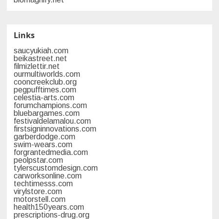
Links
saucyukiah.com
beikastreet.net
filmizlettir.net
ourmultiworlds.com
cooncreekclub.org
pegpufftimes.com
celestia-arts.com
forumchampions.com
bluebargames.com
festivaldelamalou.com
firstsigninnovations.com
garberdodge.com
swim-wears.com
forgrantedmedia.com
peolpstar.com
tylerscustomdesign.com
carworksonline.com
techtimesss.com
virylstore.com
motorstell.com
health150years.com
prescriptions-drug.org