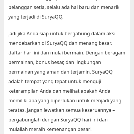
pelanggan setia, selalu ada hal baru dan menarik
yang terjadi di SuryaQQ.
Jadi jika Anda siap untuk bergabung dalam aksi
mendebarkan di SuryaQQ dan menang besar,
daftar hari ini dan mulai bermain. Dengan beragam
permainan, bonus besar, dan lingkungan
permainan yang aman dan terjamin, SuryaQQ
adalah tempat yang tepat untuk menguji
keterampilan Anda dan melihat apakah Anda
memiliki apa yang diperlukan untuk menjadi yang
teratas. Jangan lewatkan semua keseruannya –
bergabunglah dengan SuryaQQ hari ini dan
mulailah meraih kemenangan besar!