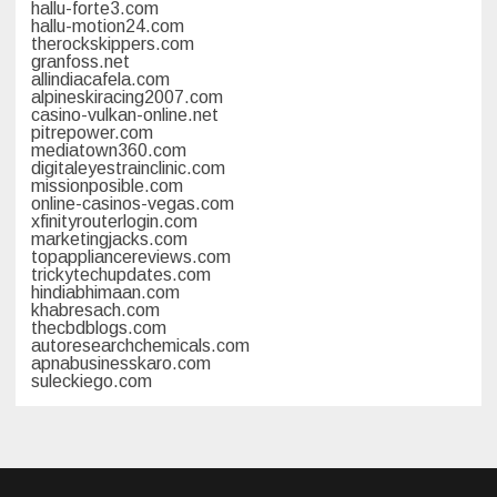
hallu-forte3.com
hallu-motion24.com
therockskippers.com
granfoss.net
allindiacafela.com
alpineskiracing2007.com
casino-vulkan-online.net
pitrepower.com
mediatown360.com
digitaleyestrainclinic.com
missionposible.com
online-casinos-vegas.com
xfinityrouterlogin.com
marketingjacks.com
topappliancereviews.com
trickytechupdates.com
hindiabhimaan.com
khabresach.com
thecbdblogs.com
autoresearchchemicals.com
apnabusinesskaro.com
suleckiego.com