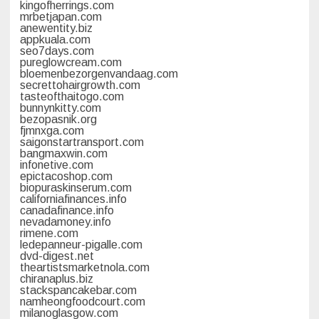
kingofherrings.com
mrbetjapan.com
anewentity.biz
appkuala.com
seo7days.com
pureglowcream.com
bloemenbezorgenvandaag.com
secrettohairgrowth.com
tasteofthaitogo.com
bunnynkitty.com
bezopasnik.org
fjmnxga.com
saigonstartransport.com
bangmaxwin.com
infonetive.com
epictacoshop.com
biopuraskinserum.com
californiafinances.info
canadafinance.info
nevadamoney.info
rimene.com
ledepanneur-pigalle.com
dvd-digest.net
theartistsmarketnola.com
chiranaplus.biz
stackspancakebar.com
namheongfoodcourt.com
milanoglasgow.com