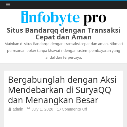
Situs Bandarqq dengan Transaksi
Cepat dan Aman
Mainkan di situs Bandarqq dengan transaksi cepat dan aman. Nikmati
permainan poker tanpa khawatir dengan sistem pembayaran yang
andal dan terpercaya.
Skip
to
content
Bergabunglah dengan Aksi
Mendebarkan di SuryaQQ
dan Menangkan Besar
on
admin
July 1, 2026
Comments Off
Bergabunglah
dengan
Aksi
Mendebarkan