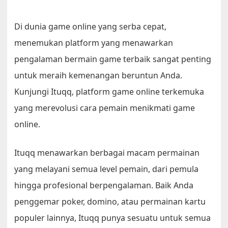
Rentetan
Kemenangan
Anda
dengan
Di dunia game online yang serba cepat,
Pengalaman
Gaming
menemukan platform yang menawarkan
Terbaik
Ituqq
pengalaman bermain game terbaik sangat penting
untuk meraih kemenangan beruntun Anda.
Kunjungi Ituqq, platform game online terkemuka
yang merevolusi cara pemain menikmati game
online.
Ituqq menawarkan berbagai macam permainan
yang melayani semua level pemain, dari pemula
hingga profesional berpengalaman. Baik Anda
penggemar poker, domino, atau permainan kartu
populer lainnya, Ituqq punya sesuatu untuk semua