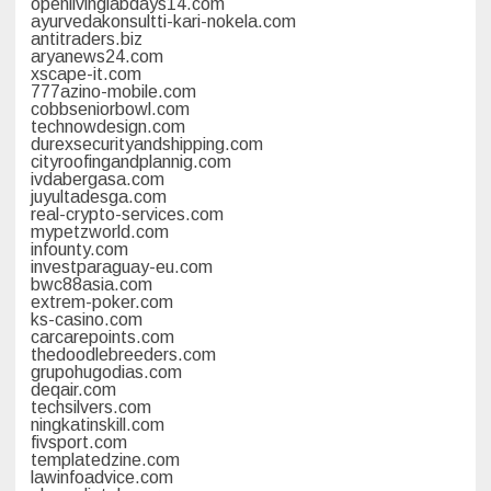
openlivinglabdays14.com
ayurvedakonsultti-kari-nokela.com
antitraders.biz
aryanews24.com
xscape-it.com
777azino-mobile.com
cobbseniorbowl.com
technowdesign.com
durexsecurityandshipping.com
cityroofingandplannig.com
ivdabergasa.com
juyultadesga.com
real-crypto-services.com
mypetzworld.com
infounty.com
investparaguay-eu.com
bwc88asia.com
extrem-poker.com
ks-casino.com
carcarepoints.com
thedoodlebreeders.com
grupohugodias.com
deqair.com
techsilvers.com
ningkatinskill.com
fivsport.com
templatedzine.com
lawinfoadvice.com