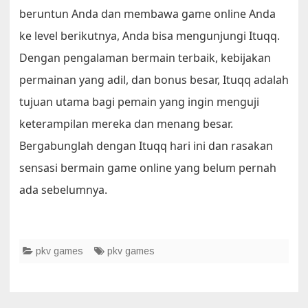
beruntun Anda dan membawa game online Anda
ke level berikutnya, Anda bisa mengunjungi Ituqq.
Dengan pengalaman bermain terbaik, kebijakan
permainan yang adil, dan bonus besar, Ituqq adalah
tujuan utama bagi pemain yang ingin menguji
keterampilan mereka dan menang besar.
Bergabunglah dengan Ituqq hari ini dan rasakan
sensasi bermain game online yang belum pernah
ada sebelumnya.
pkv games
pkv games