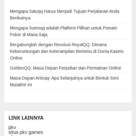
Mengapa Satuqq Harus Menjadi Tujuan Perjalanan Anda
Berikutnya
Mengapa Sumoqq adalah Platform Pilihan untuk Pemain
Poker di Mana Saja
Bergabunglah dengan Revolusi RoyalQQ: Dimana
Keberuntungan dan Keterampilan Bertemu di Dunia Kasino
Online
GoldenQQ: Masa Depan Perjudian dan Permainan Online
Masa Depan Artisqq: Apa Selanjutnya untuk Bentuk Seni
Mutakhir ini
LINK LAINNYA
pkv
situs pkv games