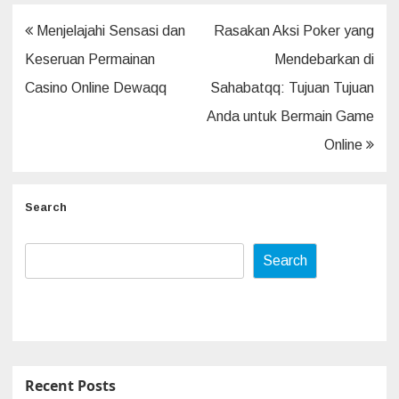
Post
Menjelajahi Sensasi dan
Rasakan Aksi Poker yang
navigation
Keseruan Permainan
Mendebarkan di
Casino Online Dewaqq
Sahabatqq: Tujuan Tujuan
Anda untuk Bermain Game
Online
Search
Search
Recent Posts