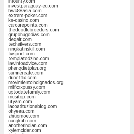
infounty.com
investparaguay-eu.com
bwc88asia.com
extrem-poker.com
ks-casino.com
carcarepoints.com
thedoodlebreeders.com
grupohugodias.com
deqair.com
techsilvers.com
ningkatinskill.com
fivsport.com
templatedzine.com
lawinfoadvice.com
phenqdietplan.org
sumnercafe.com
dunetflix.com
movimientoindignados.org
milfxxxpussy.com
uptodatefamily.com
musitop.com
utyam.com
lacostituzioneblog.com
ohyeea.com
zhitiemoe.com
nungkub.com
anotherindian.com
xylemcider.com