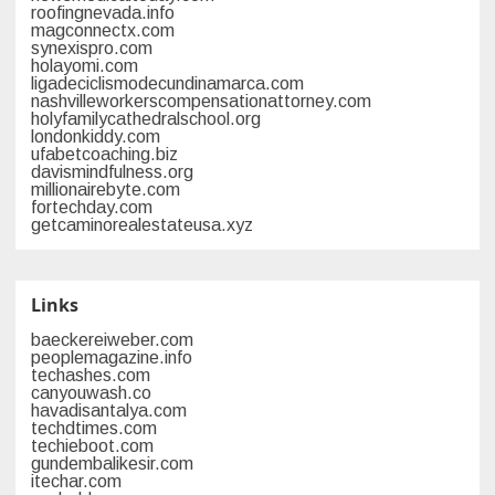
roofingnevada.info
magconnectx.com
synexispro.com
holayomi.com
ligadeciclismodecundinamarca.com
nashvilleworkerscompensationattorney.com
holyfamilycathedralschool.org
londonkiddy.com
ufabetcoaching.biz
davismindfulness.org
millionairebyte.com
fortechday.com
getcaminorealestateusa.xyz
Links
baeckereiweber.com
peoplemagazine.info
techashes.com
canyouwash.co
havadisantalya.com
techdtimes.com
techieboot.com
gundembalikesir.com
itechar.com