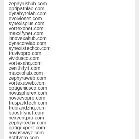
zephyrushub.com
optipathlab.com
dynabytelab.com
evolvionet.com
synexisplus.com
vortexonet.com
maxxifynet.com
innovexahub.com
dynacorelab.com
synexistechco.com
truvivopro.com
vividusco.com
vortexahq.com
zenithifyit.com
maxxiohub.com
zephyraweb.com
vortexaweb.com
optigeniusco.com
novuspherex.com
novaevopro.com
trusparktech.com
trubrandzhq.com
boostifynet.com
nexventpro.com
zephyrtechx.com
optigoxpert.com
novuswayz.com
actifypro.com