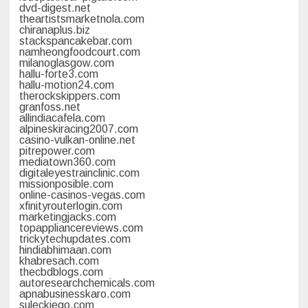
dvd-digest.net
theartistsmarketnola.com
chiranaplus.biz
stackspancakebar.com
namheongfoodcourt.com
milanoglasgow.com
hallu-forte3.com
hallu-motion24.com
therockskippers.com
granfoss.net
allindiacafela.com
alpineskiracing2007.com
casino-vulkan-online.net
pitrepower.com
mediatown360.com
digitaleyestrainclinic.com
missionposible.com
online-casinos-vegas.com
xfinityrouterlogin.com
marketingjacks.com
topappliancereviews.com
trickytechupdates.com
hindiabhimaan.com
khabresach.com
thecbdblogs.com
autoresearchchemicals.com
apnabusinesskaro.com
suleckiego.com