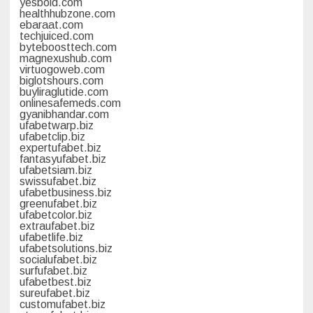
yesbold.com
healthhubzone.com
ebaraat.com
techjuiced.com
byteboosttech.com
magnexushub.com
virtuogoweb.com
biglotshours.com
buyliraglutide.com
onlinesafemeds.com
gyanibhandar.com
ufabetwarp.biz
ufabetclip.biz
expertufabet.biz
fantasyufabet.biz
ufabetsiam.biz
swissufabet.biz
ufabetbusiness.biz
greenufabet.biz
ufabetcolor.biz
extraufabet.biz
ufabetlife.biz
ufabetsolutions.biz
socialufabet.biz
surfufabet.biz
ufabetbest.biz
sureufabet.biz
customufabet.biz