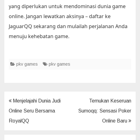
yang diperlukan untuk mendominasi dunia game
online. Jangan lewatkan aksinya – daftar ke
JaguarQQ sekarang dan mulailah perjalanan Anda
menuju kehebatan game.
pkv games
pkv games
Post
Menjelajahi Dunia Judi
Temukan Keseruan
navigation
Online Seru Bersama
Sumoqq: Sensasi Poker
RoyalQQ
Online Baru