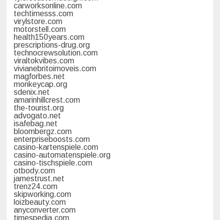
carworksonline.com
techtimesss.com
virylstore.com
motorstell.com
health150years.com
prescriptions-drug.org
technocrewsolution.com
viraltokvibes.com
vivianebritoimoveis.com
magforbes.net
monkeycap.org
sdenix.net
amarinhillcrest.com
the-tourist.org
advogato.net
isafebag.net
bloombergz.com
enterpriseboosts.com
casino-kartenspiele.com
casino-automatenspiele.org
casino-tischspiele.com
otbody.com
jamestrust.net
trenz24.com
skipworking.com
loizbeauty.com
anyconverter.com
timespedia.com