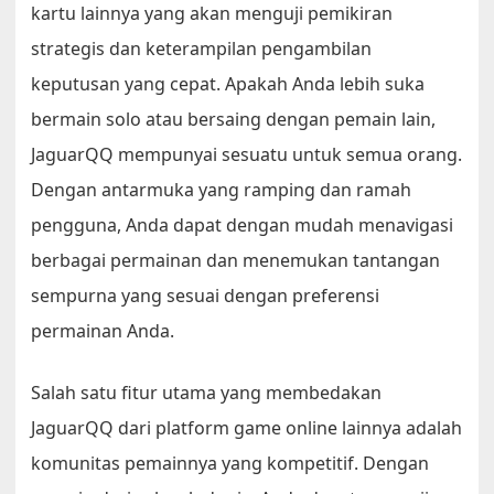
kartu lainnya yang akan menguji pemikiran
strategis dan keterampilan pengambilan
keputusan yang cepat. Apakah Anda lebih suka
bermain solo atau bersaing dengan pemain lain,
JaguarQQ mempunyai sesuatu untuk semua orang.
Dengan antarmuka yang ramping dan ramah
pengguna, Anda dapat dengan mudah menavigasi
berbagai permainan dan menemukan tantangan
sempurna yang sesuai dengan preferensi
permainan Anda.
Salah satu fitur utama yang membedakan
JaguarQQ dari platform game online lainnya adalah
komunitas pemainnya yang kompetitif. Dengan