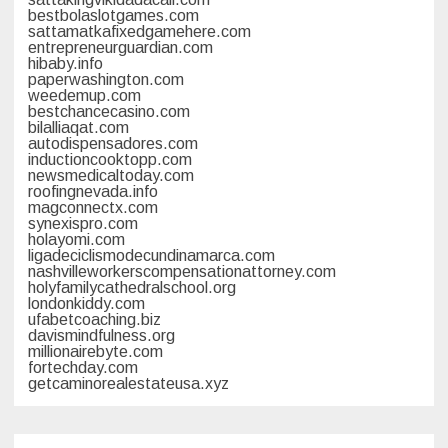
bestbolaslotgames.com
sattamatkafixedgamehere.com
entrepreneurguardian.com
hibaby.info
paperwashington.com
weedemup.com
bestchancecasino.com
bilalliaqat.com
autodispensadores.com
inductioncooktopp.com
newsmedicaltoday.com
roofingnevada.info
magconnectx.com
synexispro.com
holayomi.com
ligadeciclismodecundinamarca.com
nashvilleworkerscompensationattorney.com
holyfamilycathedralschool.org
londonkiddy.com
ufabetcoaching.biz
davismindfulness.org
millionairebyte.com
fortechday.com
getcaminorealestateusa.xyz