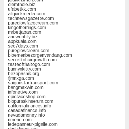
diemthole.biz
ufabetkk.com
allquickmedia.com
technewsgazette.com
pureglowfacecream.com
kingofherrings.com
mrbetjapan.com
anewentity.biz
appkuala.com
seo7days.com
pureglowcream.com
bloemenbezorgenvandaag.com
secrettohairgrowth.com
tasteofthaitogo.com
bunnynkitty.com
bezopasnik.org
fjmnxga.com
saigonstartransport.com
bangmaxwin.com
infonetive.com
epictacoshop.com
biopuraskinserum.com
californiafinances.info
canadafinance.info
nevadamoney.info
rimene.com
ledepanneur-pigalle.com
dvd-digest.net