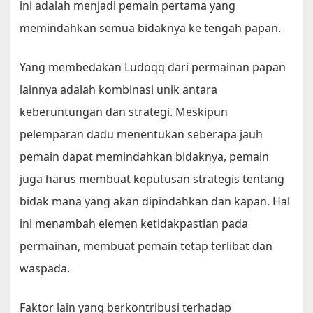
ini adalah menjadi pemain pertama yang
memindahkan semua bidaknya ke tengah papan.
Yang membedakan Ludoqq dari permainan papan
lainnya adalah kombinasi unik antara
keberuntungan dan strategi. Meskipun
pelemparan dadu menentukan seberapa jauh
pemain dapat memindahkan bidaknya, pemain
juga harus membuat keputusan strategis tentang
bidak mana yang akan dipindahkan dan kapan. Hal
ini menambah elemen ketidakpastian pada
permainan, membuat pemain tetap terlibat dan
waspada.
Faktor lain yang berkontribusi terhadap