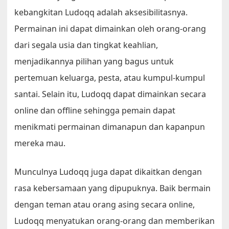
kebangkitan Ludoqq adalah aksesibilitasnya.
Permainan ini dapat dimainkan oleh orang-orang
dari segala usia dan tingkat keahlian,
menjadikannya pilihan yang bagus untuk
pertemuan keluarga, pesta, atau kumpul-kumpul
santai. Selain itu, Ludoqq dapat dimainkan secara
online dan offline sehingga pemain dapat
menikmati permainan dimanapun dan kapanpun
mereka mau.
Munculnya Ludoqq juga dapat dikaitkan dengan
rasa kebersamaan yang dipupuknya. Baik bermain
dengan teman atau orang asing secara online,
Ludoqq menyatukan orang-orang dan memberikan