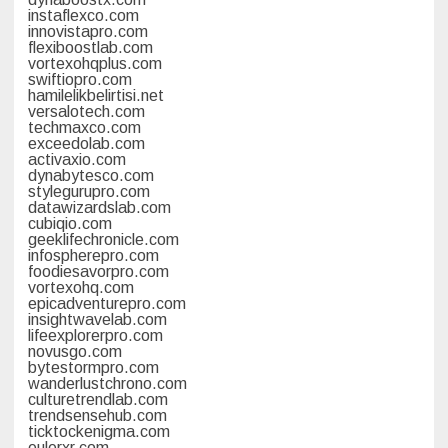
instaflexco.com
innovistapro.com
flexiboostlab.com
vortexohqplus.com
swiftiopro.com
hamilelikbelirtisi.net
versalotech.com
techmaxco.com
exceedolab.com
activaxio.com
dynabytesco.com
stylegurupro.com
datawizardslab.com
cubiqio.com
geeklifechronicle.com
infospherepro.com
foodiesavorpro.com
vortexohq.com
epicadventurepro.com
insightwavelab.com
lifeexplorerpro.com
novusgo.com
bytestormpro.com
wanderlustchrono.com
culturetrendlab.com
trendsensehub.com
ticktockenigma.com
eulerxr.com