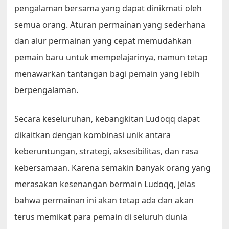
pengalaman bersama yang dapat dinikmati oleh
semua orang. Aturan permainan yang sederhana
dan alur permainan yang cepat memudahkan
pemain baru untuk mempelajarinya, namun tetap
menawarkan tantangan bagi pemain yang lebih
berpengalaman.
Secara keseluruhan, kebangkitan Ludoqq dapat
dikaitkan dengan kombinasi unik antara
keberuntungan, strategi, aksesibilitas, dan rasa
kebersamaan. Karena semakin banyak orang yang
merasakan kesenangan bermain Ludoqq, jelas
bahwa permainan ini akan tetap ada dan akan
terus memikat para pemain di seluruh dunia