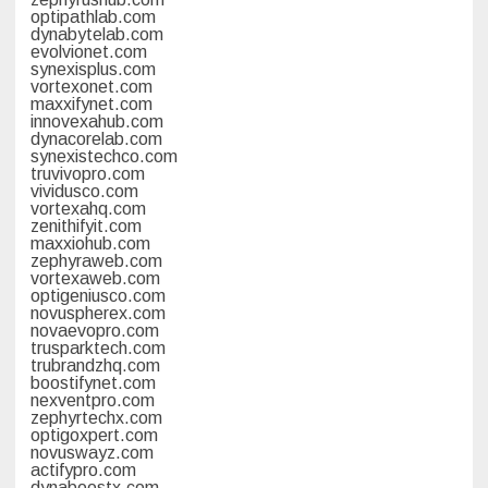
optipathlab.com
dynabytelab.com
evolvionet.com
synexisplus.com
vortexonet.com
maxxifynet.com
innovexahub.com
dynacorelab.com
synexistechco.com
truvivopro.com
vividusco.com
vortexahq.com
zenithifyit.com
maxxiohub.com
zephyraweb.com
vortexaweb.com
optigeniusco.com
novuspherex.com
novaevopro.com
trusparktech.com
trubrandzhq.com
boostifynet.com
nexventpro.com
zephyrtechx.com
optigoxpert.com
novuswayz.com
actifypro.com
dynaboostx.com