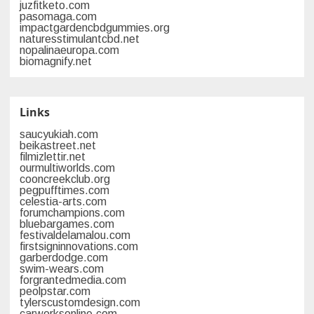
juzfitketo.com
pasomaga.com
impactgardencbdgummies.org
naturesstimulantcbd.net
nopalinaeuropa.com
biomagnify.net
Links
saucyukiah.com
beikastreet.net
filmizlettir.net
ourmultiworlds.com
cooncreekclub.org
pegpufftimes.com
celestia-arts.com
forumchampions.com
bluebargames.com
festivaldelamalou.com
firstsigninnovations.com
garberdodge.com
swim-wears.com
forgrantedmedia.com
peolpstar.com
tylerscustomdesign.com
carworksonline.com