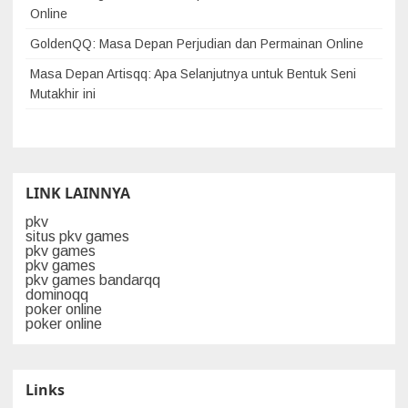
Online
GoldenQQ: Masa Depan Perjudian dan Permainan Online
Masa Depan Artisqq: Apa Selanjutnya untuk Bentuk Seni
Mutakhir ini
LINK LAINNYA
pkv
situs pkv games
pkv games
pkv games
pkv games bandarqq
dominoqq
poker online
poker online
Links