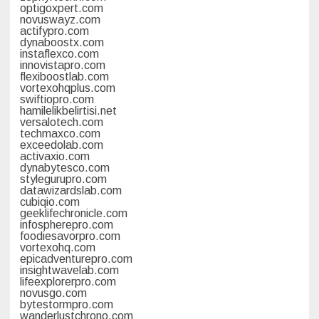
optigoxpert.com
novuswayz.com
actifypro.com
dynaboostx.com
instaflexco.com
innovistapro.com
flexiboostlab.com
vortexohqplus.com
swiftiopro.com
hamilelikbelirtisi.net
versalotech.com
techmaxco.com
exceedolab.com
activaxio.com
dynabytesco.com
stylegurupro.com
datawizardslab.com
cubiqio.com
geeklifechronicle.com
infospherepro.com
foodiesavorpro.com
vortexohq.com
epicadventurepro.com
insightwavelab.com
lifeexplorerpro.com
novusgo.com
bytestormpro.com
wanderlustchrono.com