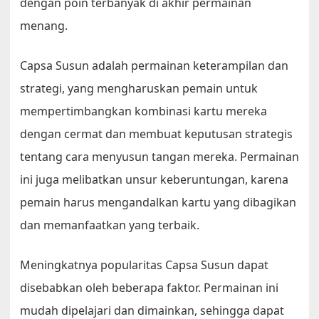
dengan poin terbanyak di akhir permainan
menang.
Capsa Susun adalah permainan keterampilan dan
strategi, yang mengharuskan pemain untuk
mempertimbangkan kombinasi kartu mereka
dengan cermat dan membuat keputusan strategis
tentang cara menyusun tangan mereka. Permainan
ini juga melibatkan unsur keberuntungan, karena
pemain harus mengandalkan kartu yang dibagikan
dan memanfaatkan yang terbaik.
Meningkatnya popularitas Capsa Susun dapat
disebabkan oleh beberapa faktor. Permainan ini
mudah dipelajari dan dimainkan, sehingga dapat