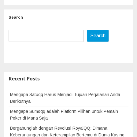
Search
Search
Recent Posts
Mengapa Satuqq Harus Menjadi Tujuan Perjalanan Anda
Berikutnya
Mengapa Sumoqq adalah Platform Pilihan untuk Pemain
Poker di Mana Saja
Bergabunglah dengan Revolusi RoyalQQ: Dimana
Keberuntungan dan Keterampilan Bertemu di Dunia Kasino