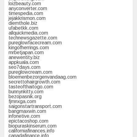
loizbeauty.com
anyconverter.com
timespedia.com
jejakkrismon.com
diemthole.biz
ufabetkk.com
allquickmedia.com
technewsgazette.com
pureglowfacecream.com
kingofherrings.com
mrbetjapan.com
anewentity.biz
appkuala.com
seo7days.com
pureglowcream.com
bloemenbezorgenvandaag.com
secrettohairgrowth.com
tasteofthaitogo.com
bunnynkitty.com
bezopasnik.org
fjmnxga.com
saigonstartransport.com
bangmaxwin.com
infonetive.com
epictacoshop.com
biopuraskinserum.com
californiafinances.info
canadafinance.info