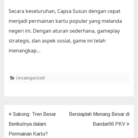
Secara keseluruhan, Capsa Susun dengan cepat
menjadi permainan kartu populer yang melanda
negeri ini. Dengan aturan sederhana, gameplay
strategis, dan aspek sosial, game ini telah
menangkap…
Uncategorized
Post
Sakong: Tren Besar
Bersiaplah Menang Besar di
navigation
Berikutnya dalam
Bandar66 PKV
Permainan Kartu?